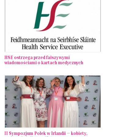
HSE ostrzega przed fałszywymi
wiadomościami o kartach medycznych
II Sympozjum Polek w Irlandii — kobiety,