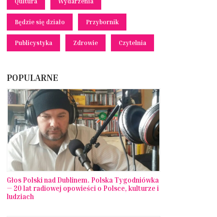
Qultura
Wydarzenia
Będzie się działo
Przybornik
Publicystyka
Zdrowie
Czytelnia
POPULARNE
Głos Polski nad Dublinem. Polska Tygodniówka
— 20 lat radiowej opowieści o Polsce, kulturze i
ludziach