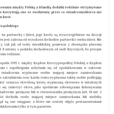
owania między Polską a Irlandią dodatki rodzinne otrzymywane
e korzystają one ze zwolnienia, przez co świadczeniobiorca nie
u kwot.
ta polskiego
 na partnerkę i dzieci, jego kwoty są wyszczególnione na decyzji
w jest zależna od wysokości dochodów partnerki i wieku dzieci. Nie
, tak jak od renty inwalidzkiej, ponieważ z obowiązku płacenia
pkt 8 ustawy o podatku dochodowym od osób fizycznych, bo przepis
enia rodzinne.
topada 1995 r. między Rządem Rzeczypospolitej Polskiej a Rządem
nia i zapobiegania uchylaniu się od opodatkowania w zakresie
świadczenia wypłacane osobie mającej miejsce zamieszkania
o zatrudnienia oraz każda renta wypłacana takiej osobie podlegają
enta” oznacza określoną kwotę wypłacaną okresowo w ustalonych
y się zmierzyć okres, jako spełnienie zobowiązania dokonywania
adczenie pieniężne lub w równoważniku pieniężnym (art. 18 ust. 2
ci dochodu osoby mającej miejsce zamieszkania lub siedzibę
d są one osiągane, a które nie zostały objęte postanowieniami
odatkowaniu tylko w tym państwie.