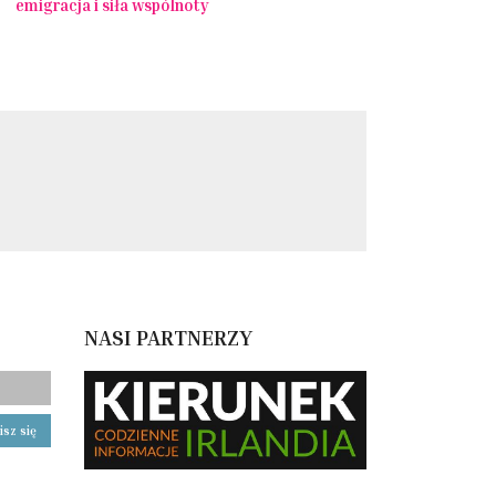
emigracja i siła wspólnoty
NASI PARTNERZY
isz się