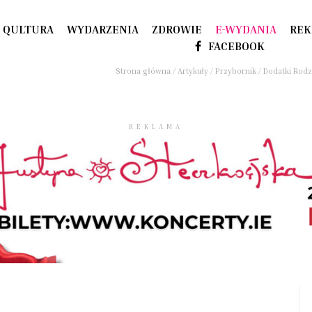
QULTURA
WYDARZENIA
ZDROWIE
E-WYDANIA
REK
FACEBOOK
Strona główna
/
Artykuły
/
Przybornik
/
Dodatki Rod
REKLAMA