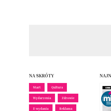
NA SKRÓTY
NAJ
Start
Qultura
Wydarzenia
Zdrowie
E-wydania
Reklama