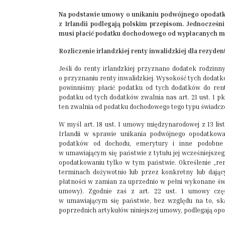
Na podstawie umowy o unikaniu podwójnego opodatk
z Irlandii podlegają polskim przepisom. Jednocześni
musi płacić podatku dochodowego od wypłacanych m
Rozliczenie irlandzkiej renty inwalidzkiej dla rezyden
Jeśli do renty irlandzkiej przyznano dodatek rodzinny
o przyznaniu renty inwalidzkiej. Wysokość tych dodatkó
powinniśmy płacić podatku od tych dodatków do renty
podatku od tych dodatków zwalnia nas art. 21 ust. 1 
ten zwalnia od podatku dochodowego tego typu świadcz
W myśl art. 18 ust. 1 umowy międzynarodowej z 13 lis
Irlandii w sprawie unikania podwójnego opodatkowa
podatków od dochodu, emerytury i inne podobne 
w umawiającym się państwie z tytułu jej wcześniejszeg
opodatkowaniu tylko w tym państwie. Określenie „r
terminach dożywotnio lub przez konkretny lub dając
płatności w zamian za uprzednio w pełni wykonane świ
umowy). Zgodnie zaś z art. 22 ust. 1 umowy częś
w umawiającym się państwie, bez względu na to, ską
poprzednich artykułów niniejszej umowy, podlegają op