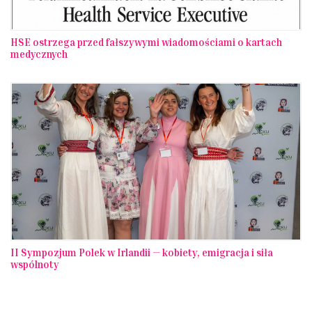
HSE ostrzega przed fałszywymi wiadomościami o kartach
medycznych
II Sympozjum Polek w Irlandii — kobiety, emigracja i siła
wspólnoty