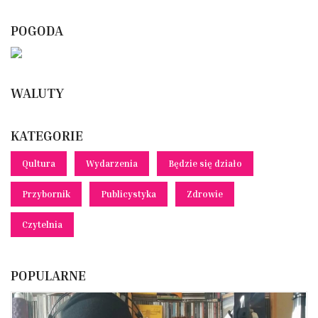
POGODA
WALUTY
KATEGORIE
Qultura
Wydarzenia
Będzie się działo
Przybornik
Publicystyka
Zdrowie
Czytelnia
POPULARNE