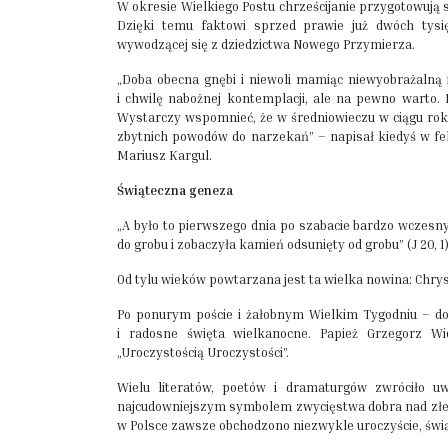
W okresie Wielkiego Postu chrześcijanie przygotowują 
Dzięki temu faktowi sprzed prawie już dwóch tysię
wywodzącej się z dziedzictwa Nowego Przymierza.
„Doba obecna gnębi i niewoli mamiąc niewyobrażalną 
i chwilę nabożnej kontemplacji, ale na pewno warto. N
Wystarczy wspomnieć, że w średniowieczu w ciągu roku
zbytnich powodów do narzekań”
– napisał kiedyś w fe
Mariusz Kargul.
Świąteczna geneza
„A było to pierwszego dnia po szabacie bardzo wczesn
do grobu i zobaczyła kamień odsunięty od grobu” (J 20, 1
Od tylu wieków powtarzana jest ta wielka nowina: Chry
Po ponurym poście i żałobnym Wielkim Tygodniu – do
i radosne święta wielkanocne. Papież Grzegorz W
„Uroczystością Uroczystości”.
Wielu literatów, poetów i dramaturgów zwróciło u
najcudowniejszym symbolem zwycięstwa dobra nad złe
w Polsce zawsze obchodzono niezwykle uroczyście, świą