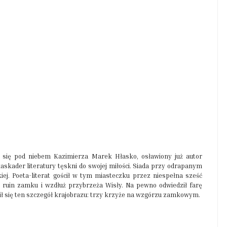
zi się pod niebem Kazimierza Marek Hłasko, osławiony już autor
kaskader literatury tęskni do swojej miłości. Siada przy odrapanym
ckiej. Poeta-literat gościł w tym miasteczku przez niespełna sześć
 ruin zamku i wzdłuż przybrzeża Wisły. Na pewno odwiedził farę
 wbił się ten szczegół krajobrazu: trzy krzyże na wzgórzu zamkowym.