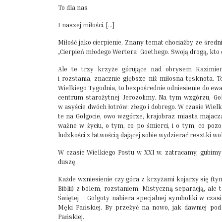
To dla nas
I naszej miłości. […]
Miłość jako cierpienie. Znany temat chociażby ze śr
„Cierpień młodego Wertera” Goethego. Swoją drogą, kto 
Ale te trzy krzyże górujące nad obrysem Kazimier
i rozstania, znacznie głębsze niż miłosna tęsknota.
Wielkiego Tygodnia, to bezpośrednie odniesienie do ew
centrum starożytnej Jerozolimy. Na tym wzgórzu, Gol
w asyście dwóch łotrów: złego i dobrego. W czasie Wiel
te na Golgocie, owo wzgórze, krajobraz miasta majaczą
ważne w życiu, o tym, co po śmierci, i o tym, co pozo
ludzkości z łatwością dającej sobie wydzierać resztki w
W czasie Wielkiego Postu w XXI w. zatracamy, gubimy d
duszę.
Każde wzniesienie czy góra z krzyżami kojarzy się (t
Biblii) z bólem, rozstaniem. Mistyczną separacją, ale
Świętej – Golgoty nabiera specjalnej symboliki w czas
Męki Pańskiej. By przeżyć na nowo, jak dawniej p
Pańskiej.