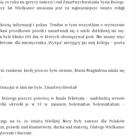
się co roku na gorycz śmierci i cud Zmartwychwstania Syna Bożego.
cy lat Wielkanoc uważana jest za najważniejsze święto religii
ilością informacji i pokus. Trudno w tym wszystkim o wyciszenie
asi przodkowie pościli i umartwiali się o wiele dotkliwiej niż my.
 było blisko 190 dni, w których obowiązywał post. Nie mamy więc
lietonie dla miesięcznika „Wyspa” nieżyjący już mój kolega – poeta
ym rankiem, kiedy jeszcze było ciemno, Maria Magdalena udała się
)
.
stusa już w nim nie było. Zmartwychwstał!
 którego jeszcze powrócę w finale felietonu – nadchodzą wesołe
ielki określił je w VI w. mianem Solemnitas Solemnitatum –
wagę na to, że święta Wielkiej Nocy były zawsze dla Polaków
m, prawdy nad kłamstwem, ducha nad materią. Dlatego Wielkanoc
tecznie i hucznie.