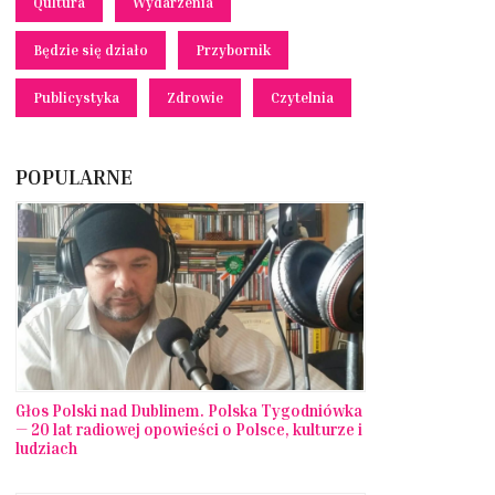
Qultura
Wydarzenia
Będzie się działo
Przybornik
Publicystyka
Zdrowie
Czytelnia
POPULARNE
Głos Polski nad Dublinem. Polska Tygodniówka
— 20 lat radiowej opowieści o Polsce, kulturze i
ludziach