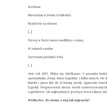
Kochana
Mieszkam w Domu Architekta
Rynek tuż za oknem
[…]
Słyszę w farze nasze modlitwy o sławę
W ruinach zamku
Zaczynam pachnieć tobą
[…]
Jest rok 1957. Zbliża się Wielkanoc. O poranku bud
opowiadania „Ósmy dzień tygodnia” i kilku innych. Ów 
biurku i pisze list do 21-letniej wtedy Agnieszki Osie
tygodni. Pospacerował nieraz wśród zawierszowanych
i spichlerze. Ale najbardziej w przełęcz serca i duszy
Wielka Noc. Ile wiemy o niej tak naprawdę?