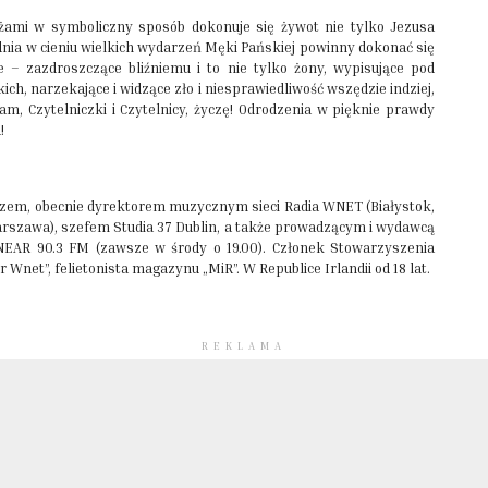
żami w symboliczny sposób dokonuje się żywot nie tylko Jezusa
odnia w cieniu wielkich wydarzeń Męki Pańskiej powinny dokonać się
 – zazdroszczące bliźniemu i to nie tylko żony, wypisujące pod
ch, narzekające i widzące zło i niesprawiedliwość wszędzie indziej,
Wam, Czytelniczki i Czytelnicy, życzę! Odrodzenia w pięknie prawdy
a!
rzem, obecnie dyrektorem muzycznym sieci Radia WNET (Białystok,
Warszawa), szefem Studia 37 Dublin, a także prowadzącym i wydawcą
NEAR 90.3 FM (zawsze w środy o 19.00). Członek Stowarzyszenia
 Wnet”, felietonista magazynu „MiR”. W Republice Irlandii od 18 lat.
REKLAMA