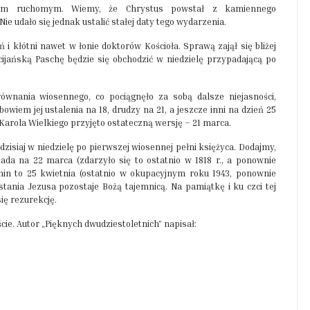
tem ruchomym. Wiemy, że Chrystus powstał z kamiennego
ie udało się jednak ustalić stałej daty tego wydarzenia.
 kłótni nawet w łonie doktorów Kościoła. Sprawą zajął się bliżej
eścijańską Paschę będzie się obchodzić w niedzielę przypadającą po
ównania wiosennego, co pociągnęło za sobą dalsze niejasności,
bowiem jej ustalenia na 18, drudzy na 21, a jeszcze inni na dzień 25
arola Wielkiego przyjęto ostateczną wersję – 21 marca.
dzisiaj w niedzielę po pierwszej wiosennej pełni księżyca. Dodajmy,
da na 22 marca (zdarzyło się to ostatnio w 1818 r., a ponownie
rmin to 25 kwietnia (ostatnio w okupacyjnym roku 1943, ponownie
ania Jezusa pozostaje Bożą tajemnicą. Na pamiątkę i ku czci tej
się rezurekcję.
cie. Autor „Pięknych dwudziestoletnich” napisał: