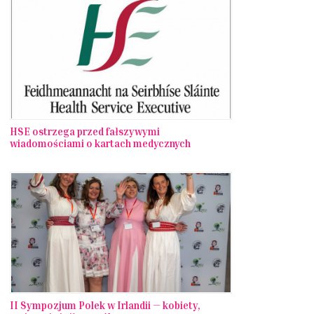
HSE ostrzega przed fałszywymi
wiadomościami o kartach medycznych
II Sympozjum Polek w Irlandii — kobiety,