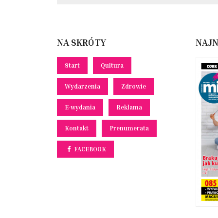
NA SKRÓTY
NAJ
Start
Qultura
Wydarzenia
Zdrowie
E-wydania
Reklama
Kontakt
Prenumerata
FACEBOOK