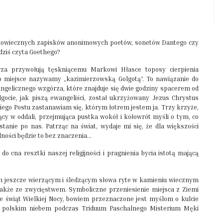
edniowiecznych zapisków anonimowych poetów, sonetów Dantego czy
dziś czyta Goethego?
za przywołują tęskniącemu Markowi Hłasce toposy cierpienia
 To miejsce nazywamy „kazimierzowską Golgotą”. To nawiązanie do
angelicznego wzgórza, które znajduje się dwie godziny spacerem od
gocie, jak piszą ewangeliści, został ukrzyżowany Jezus Chrystus
kiego Postu zastanawiam się, którym łotrem jestem ja. Trzy krzyże,
cy w oddali, przejmująca pustka wokół i kołowrót myśli o tym, co
stanie po nas. Patrząc na świat, wydaje mi się, że dla większości
olności będzie to bez znaczenia…
o cna resztki naszej religijności i pragnienia bycia istotą mającą
ym jeszcze wierzącym i śledzącym słowa ryte w kamieniu wiecznym
 także ze zwycięstwem. Symboliczne przeniesienie miejsca z Ziemi
ie świąt Wielkiej Nocy, bowiem przeznaczone jest myślom o kulcie
od polskim niebem podczas Triduum Paschalnego Misterium Męki