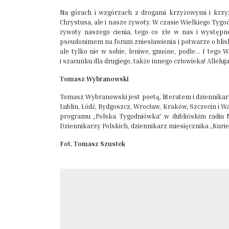
Na górach i wzgórzach z drogami krzyżowymi i krzy
Chrystusa, ale i nasze żywoty. W czasie Wielkiego Tyg
żywoty naszego cienia, tego co złe w nas i występne
pseudonimem na forum zniesławienia i potwarze o bliski
ale tylko nie w sobie, leniwe, gnuśne, podłe… I tego 
i szacunku dla drugiego, także innego człowieka! Alleluj
Tomasz Wybranowski
Tomasz Wybranowski jest poetą, literatem i dziennika
Lublin, Łódź, Bydgoszcz, Wrocław, Kraków, Szczecin i 
programu „Polska Tygodniówka” w dublińskim radiu 
Dziennikarzy Polskich, dziennikarz miesięcznika „Kurier
Fot. Tomasz Szustek