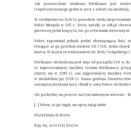
Jak powszechnie wiadomo Wielkanoc jest świę
i zapieczętowanego grobu w nocy z soboty na niedzielę. N
W średniowieczu było to powodem wielu nieporozumień i
Sobór Nicejski w 325 r., który ustalił, że odtąd chrz
pierwszej pełni księżyca, tuż po zrównaniu wiosennym.
Sobór zapomniał jednak podać obowiązującą datę zr
trwające aż po przełom wieków VII i VIII. Jedni chcieli 
marca. W końcu za wskazaniem św. Bedy Czcigodnego i K
Wielkanoc obchodzona jest więc od początku VIII w. do 
że najwcześniejszy możliwy termin Wielkanocy przypa
zdarzy się w 2285 r.), zaś najpóźniejszy możliwy te
w niedalekim już 2038 r.). Sama godzina Zmartwychwst
osłoniętej mrokami nocy chwili w całej Polsce obchodzi 
Ale pochylmy się jeszcze na tym miłosnym wierszu – liś
[…] Wiem, że już nigdy nie ujrzę tutaj ciebie
Wśród białych drzew
Boję się, że te trzy krzyże