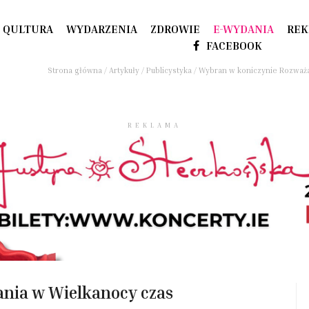
QULTURA
WYDARZENIA
ZDROWIE
E-WYDANIA
REK
FACEBOOK
Strona główna
/
Artykuły
/
Publicystyka
/
Wybran w koniczynie Rozważa
REKLAMA
nia w Wielkanocy czas