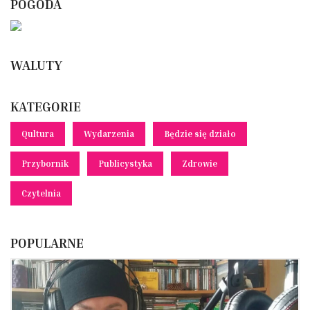
POGODA
WALUTY
KATEGORIE
Qultura
Wydarzenia
Będzie się działo
Przybornik
Publicystyka
Zdrowie
Czytelnia
POPULARNE