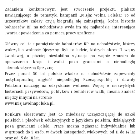
Zadaniem konkursowym jest stworzenie projektu plakatu
nawiązującego do tematyki kampanii „Misja: Wolna Polska”. To od
uczestników zależy czyją biografią się zainspirują, która historia
bohaterów RP na uchodźstwie wyda im się najbardziej interesująca
i warta opowiedzenia za pomocą pracy graficznej.
Główny cel to upamiętnienie bohaterów RP na uchodźstwie, którzy
walczyli o wolność Ojczyzny. Byli to ludzie, których okres II wojny
światowej, a później niestabilna sytuacja po wojnie zmusiła do
opuszczenia kraju i walki poza granicami o niepodległą
i demokratyczną Ojczyznę.
Przez ponad 50 lat polskie władze na uchodźstwie zapewniały
instytucjonalną ciągłość niepodległej Rzeczpospolitej i dawały
Polakom nadzieję na odzyskanie wolności. Więcej o niezwykłych
historiach przywódców, polityków i bohaterów walk, można znaleźć
między innymi na stronie
www.misjawolnapolska.pl
.
Konkurs skierowany jest do młodzieży uczęszczającej do szkół
polskich i placówek edukacyjnych z językiem polskim, działających
poza granicami Polski. Prace można zgłaszać indywidualnie lub
w grupach do 3 osób, w dwóch kategoriach wiekowych: od 11 do 14 lat
oraz od 15 do 18 lat.