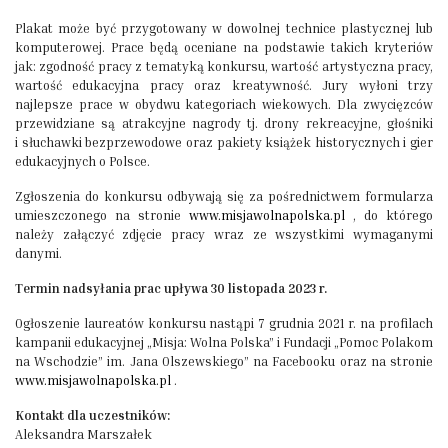
Plakat może być przygotowany w dowolnej technice plastycznej lub
komputerowej. Prace będą oceniane na podstawie takich kryteriów
jak: zgodność pracy z tematyką konkursu, wartość artystyczna pracy,
wartość edukacyjna pracy oraz kreatywność. Jury wyłoni trzy
najlepsze prace w obydwu kategoriach wiekowych. Dla zwycięzców
przewidziane są atrakcyjne nagrody tj. drony rekreacyjne, głośniki
i słuchawki bezprzewodowe oraz pakiety książek historycznych i gier
edukacyjnych o Polsce.
Zgłoszenia do konkursu odbywają się za pośrednictwem formularza
umieszczonego na stronie
www.misjawolnapolska.pl
, do którego
należy załączyć zdjęcie pracy wraz ze wszystkimi wymaganymi
danymi.
Termin nadsyłania prac upływa 30 listopada 2023 r.
Ogłoszenie laureatów konkursu nastąpi 7 grudnia 2021 r. na profilach
kampanii edukacyjnej „Misja: Wolna Polska” i Fundacji „Pomoc Polakom
na Wschodzie” im. Jana Olszewskiego” na Facebooku oraz na stronie
www.misjawolnapolska.pl
.
Kontakt dla uczestników:
Aleksandra Marszałek