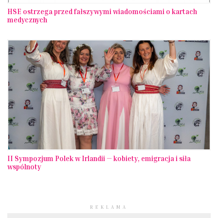
HSE ostrzega przed fałszywymi wiadomościami o kartach
medycznych
II Sympozjum Polek w Irlandii — kobiety, emigracja i siła
wspólnoty
REKLAMA