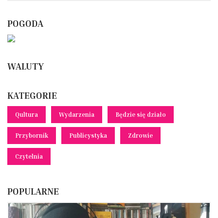
POGODA
WALUTY
KATEGORIE
Qultura
Wydarzenia
Będzie się działo
Przybornik
Publicystyka
Zdrowie
Czytelnia
POPULARNE