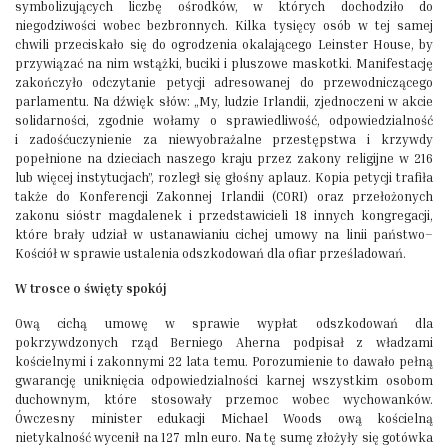
symbolizujących liczbę ośrodków, w których dochodziło do
niegodziwości wobec bezbronnych. Kilka tysięcy osób w tej samej
chwili przeciskało się do ogrodzenia okalającego Leinster House, by
przywiązać na nim wstążki, buciki i pluszowe maskotki. Manifestację
zakończyło odczytanie petycji adresowanej do przewodniczącego
parlamentu. Na dźwięk słów: „My, ludzie Irlandii, zjednoczeni w akcie
solidarności, zgodnie wołamy o sprawiedliwość, odpowiedzialność
i zadośćuczynienie za niewyobrażalne przestępstwa i krzywdy
popełnione na dzieciach naszego kraju przez zakony religijne w 216
lub więcej instytucjach”, rozległ się głośny aplauz. Kopia petycji trafiła
także do Konferencji Zakonnej Irlandii (CORI) oraz przełożonych
zakonu sióstr magdalenek i przedstawicieli 18 innych kongregacji,
które brały udział w ustanawianiu cichej umowy na linii państwo–
Kościół w sprawie ustalenia odszkodowań dla ofiar prześladowań.
W trosce o święty spokój
Ową cichą umowę w sprawie wypłat odszkodowań dla
pokrzywdzonych rząd Berniego Aherna podpisał z władzami
kościelnymi i zakonnymi 22 lata temu. Porozumienie to dawało pełną
gwarancję uniknięcia odpowiedzialności karnej wszystkim osobom
duchownym, które stosowały przemoc wobec wychowanków.
Ówczesny minister edukacji Michael Woods ową kościelną
nietykalność wycenił na 127 mln euro. Na tę sumę złożyły się gotówka