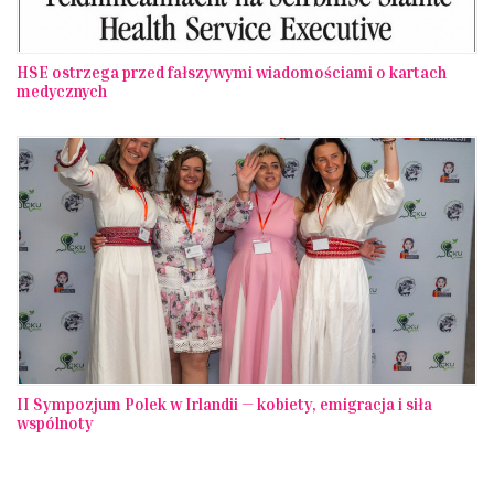
HSE ostrzega przed fałszywymi wiadomościami o kartach
medycznych
II Sympozjum Polek w Irlandii — kobiety, emigracja i siła
wspólnoty