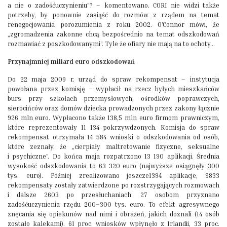
a nie o zadośćuczynieniu”? – komentowano. CORI nie widzi także
potrzeby, by ponownie zasiąść do rozmów z rządem na temat
renegocjowania porozumienia z roku 2002. O’Connor mówi, że
„zgromadzenia zakonne chcą bezpośrednio na temat odszkodowań
rozmawiać z poszkodowanymi”. Tyle że ofiary nie mają na to ochoty…
Przynajmniej miliard euro odszkodowań
Do 22 maja 2009 r. urząd do spraw rekompensat – instytucja
powołana przez komisję – wypłacił na rzecz byłych mieszkańców
burs przy szkołach przemysłowych, ośrodków poprawczych,
sierocińców oraz domów dziecka prowadzonych przez zakony łącznie
926 mln euro. Wypłacono także 138,5 mln euro firmom prawniczym,
które reprezentowały 11 134 pokrzywdzonych. Komisja do spraw
rekompensat otrzymała 14 584 wnioski o odszkodowania od osób,
które zeznały, że „cierpiały maltretowanie fizyczne, seksualne
i psychiczne”. Do końca maja rozpatrzono 13 190 aplikacji. Średnia
wysokość odszkodowania to 63 320 euro (najwyższe osiągnęły 300
tys. euro). Później zrealizowano jeszcze1394 aplikacje, 9833
rekompensaty zostały zatwierdzone po rozstrzygających rozmowach
i dalsze 2603 po przesłuchaniach. 27 osobom przyznano
zadośćuczynienia rzędu 200–300 tys. euro. To efekt agresywnego
znęcania się opiekunów nad nimi i obrażeń, jakich doznali (14 osób
zostało kalekami). 61 proc. wniosków wpłynęło z Irlandii, 33 proc.