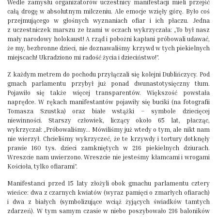
Wedle zamysłu organizatorów uczestnicy manifestacji mieli przejść
całą drogę w absolutnym milczeniu. Ale emocje wzięły górę. Było coś
przejmującego w głośnych wyznaniach ofiar i ich płaczu. Jedna
z uczestniczek marszu ze łzami w oczach wykrzyczała: „To był nasz
mały narodowy holokaust! A rząd i pobożni kapłani próbowali udawać,
że my, bezbronne dzieci, nie doznawaliśmy krzywd w tych piekielnych
miejscach! Ukradziono mi radość życia i dzieciństwo!”.
Z każdym metrem do pochodu przyłączali się kolejni Dublińczycy. Pod
gmach parlamentu przybył już ponad dwunastotysięczny tłum.
Pojawiło się także więcej transparentów. Większość powstała
naprędce. W rękach manifestantów pojawiły się buciki (na fotografii
Tomasza Szustka) oraz białe wstążki – symbole dziecięcej
niewinności. Starszy człowiek, liczący około 65 lat, płacząc,
wykrzyczał: „Próbowaliśmy… Mówiliśmy już wtedy o tym, ale nikt nam
nie wierzył. Chcieliśmy wykrzyczeć, że te krzywdy i tortury dotknęły
prawie 160 tys. dzieci zamkniętych w 216 piekielnych dziurach.
Wreszcie nam uwierzono. Wreszcie nie jesteśmy kłamcami i wrogami
Kościoła, tylko ofiarami”.
Manifestanci przed 15 laty złożyli obok gmachu parlamentu cztery
wieńce: dwa z czarnych kwiatów (wyraz pamięci o zmarłych ofiarach)
i dwa z białych (symbolizujące wciąż żyjących świadków tamtych
zdarzeń). W tym samym czasie w niebo poszybowało 216 baloników