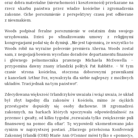
oraz dobra materialne (nieruchomości i kosztowności) przekazane na
rzecz skarbu państwa przez władze kościelne i zgromadzenia
zakonne. Ciche porozumienie z perspektywy czasu jest odbierane
z niesmakiem.
Woods podpisał feralne porozumienie w ostatnim dniu swojego
urzędowania. Dzień po sfinalizowaniu umowy z religijnymi
kongregacjami podał się do dymisji. „Nie jest tajemnicą, że wszystko to
Woods robił na wyraźne polecenie premiera Aherna. Woods został
sam, z negocjacji bowiem wycofano doradców departamentu finansów
i głównego pełnomocnika prawnego Michaela McDowella –
przypomina dawny znany irlandzki polityk Pat Rabbitte. – W tym
czasie strona kościelna, otoczona doborowymi prawnikami
z kancelarii Arthur Fox, wywalczyła dla siebie najlepszy z możliwych
układów. Traci jednak na tym państwo!”.
Zdecydowana większość Irlandczyków uważała i wciąż uważa, że układ
był zbyt łagodny dla zakonów i Kościoła, mimo że ciężkich
przestępstw dopuściły się osoby duchowne. 18 zgromadzeń
zakonnych, na barkach których spoczywała odpowiedzialność za
przemoc i gwałty, od kilku tygodni „rozważała tylko zwiększenie puli
finansowej na pomoc dla ofiar”. Tę wypowiedź skomentowano jako
cynizm w najczystszej postaci. „Dlaczego przełożona Konferencji
Zakonnej Irlandii (CORI) Marie Ann O’Connor mówi tylko o «pomocy»,