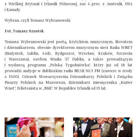
z Wielkiej Brytanii i Irlandii Północnej, zaś 4 proc. z Australii, USA
i Kanady.
Wybran, czyli Tomasz Wybranowski
Fot. Tomasz Szustek
Tomasz Wybranowski jest poetą, krytykiem muzycznym, literatem
i dziennikarzem, obecnie dyrektorem muzycznym sieci Radia WNET
(Białystok, Lublin, Łódź, Bydgoszcz, Wrocław, Kraków, Szczecin
i Warszawa), szefem Studia 37 Dublin, a także prowadzącym
i wydawcą programu „Polska Tygodniówka”, który już od 18 lat
prowadzi audycje w dublińskim radiu NEAR 90.3 FM (zawsze w środy
o 19.00). Członek Stowarzyszenia Dziennikarzy Polskich i Związku
Pisarzy Polskich na Mazowszu, dziennikarz miesięcznika „Kurier
Wnet”, felietonista w „MiR”. W Republice Irlandii od 19 lat.