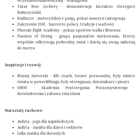
wczesnośrednioweicznej - Wikingowie
Tatar Bow Archery - demonstracje łucznicze (Grzegorz
Bałuczyński)
Kudłacze - motocykliści z pasją, pokaz maszyn i integracja
Zakrzewie 1DH - harcerze polscy, tradycje i wartości
Phoenic Fight Academy - pokaz sportów walki i fitnessu
Passion of Diving - grupa pasjonatów nurkowania, którzy
wspólnie odkrywają podwodny świat i dzielą się swoją miłością
do morza
Inspiracje i rozwój:
Maciej Jaworski - life coach, trener personalny, były mistrz
świata w powerliftingu, były strongman, dziennikarz i pisarz
DMW - Akademia Postrzegania Pozazmysłowego -
doświadczenia i zabawa zmysłami
Warsztaty ruchowe:
Judyta - joga dla najmłodszych
Judyta - zumba dla dzieci i rodziców
Lidia zumba dla dorosłych