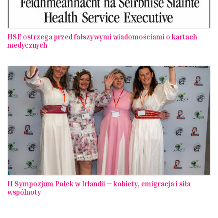
HSE ostrzega przed fałszywymi wiadomościami o kartach
medycznych
II Sympozjum Polek w Irlandii — kobiety, emigracja i siła
wspólnoty