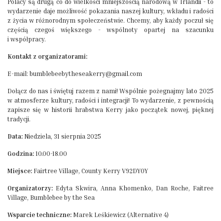
Polacy są drugą co do wielkości mniejszością narodową w Irlandii - to
wydarzenie daje możliwość pokazania naszej kultury, wkładu i radości
z życia w różnorodnym społeczeństwie. Chcemy, aby każdy poczuł się
częścią czegoś większego - wspólnoty opartej na szacunku
i współpracy.
Kontakt z organizatorami:
E-mail: bumblebeebytheseakerry@gmail.com
Dołącz do nas i świętuj razem z nami! Wspólnie pożegnajmy lato 2025
w atmosferze kultury, radości i integracji! To wydarzenie, z pewnością
zapisze się w historii hrabstwa Kerry jako początek nowej, pięknej
tradycji.
Data:
Niedziela, 31 sierpnia 2025
Godzina:
10.00-18.00
Miejsce:
Fairtree Village, County Kerry V92DYOY
Organizatorzy:
Edyta Skwira, Anna Khomenko, Dan Roche, Faitree
Village, Bumblebee by the Sea
Wsparcie techniczne:
Marek Leśkiewicz (Alternative 4)