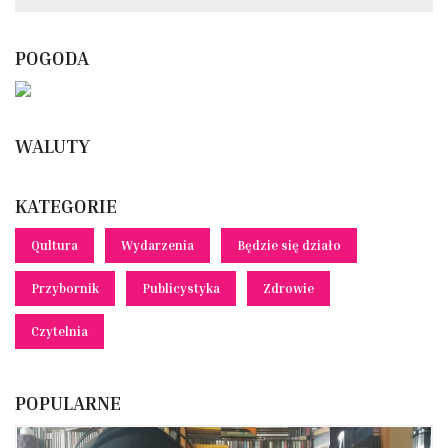
POGODA
WALUTY
KATEGORIE
Qultura
Wydarzenia
Będzie się działo
Przybornik
Publicystyka
Zdrowie
Czytelnia
POPULARNE