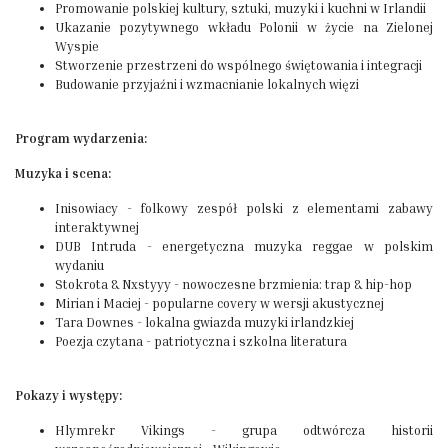
Promowanie polskiej kultury, sztuki, muzyki i kuchni w Irlandii
Ukazanie pozytywnego wkładu Polonii w życie na Zielonej
Wyspie
Stworzenie przestrzeni do wspólnego świętowania i integracji
Budowanie przyjaźni i wzmacnianie lokalnych więzi
Program wydarzenia:
Muzyka i scena:
Inisowiacy - folkowy zespół polski z elementami zabawy
interaktywnej
DUB Intruda - energetyczna muzyka reggae w polskim
wydaniu
Stokrota & Nxstyyy - nowoczesne brzmienia: trap & hip-hop
Mirian i Maciej - popularne covery w wersji akustycznej
Tara Downes - lokalna gwiazda muzyki irlandzkiej
Poezja czytana - patriotyczna i szkolna literatura
Pokazy i występy:
Hlymrekr Vikings - grupa odtwórcza historii