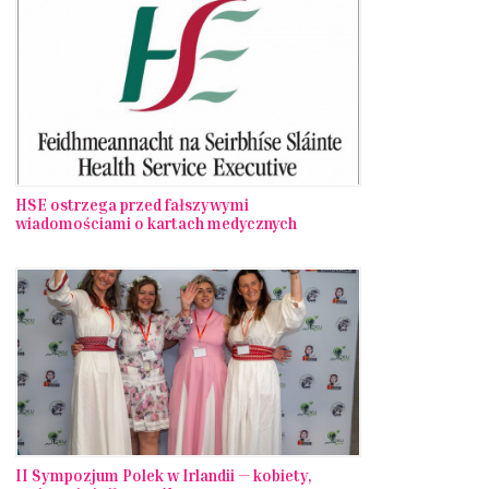
HSE ostrzega przed fałszywymi
wiadomościami o kartach medycznych
II Sympozjum Polek w Irlandii — kobiety,