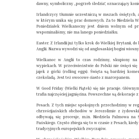
dawny, symboliczny „pogrzeb śledzia”, oznaczający koni
Irlandczycy tłumnie uczestniczą w mszach świętych, a
w którym unika się prac domowych. Za to Niedziela W
Poniedziałek Wielkanocny jest dniem wolnym od pra
wspominaliśmy, nie ma lanego poniedziałku.
Easter. Z Irlandii już tylko krok do Wielkiej Brytanii, d
Anglii. Nazwa wywodzi się od anglosaskiej bogini wiosny i
Wielkanoc w Anglii to czas rodzinny, skupiony na 
wypiekach. W przeciwieństwie do Polski nie święci się
jajek z górki (rolling eggs). Święta są bardziej ko
czekoladą. Jest też owocowe ciasto z marcepanem.
W Good Friday (Wielki Piątek) się nie pracuje. Główny
trafia najczęściej jagnięcina. Powszechne są dekoracje 
Pesach. Z tych miejsc spokojnych przechodzimy w regi
chrześcijańskich obchodów w Jerozolimie z żydowski
odbywają się procesje, m.in. Niedziela Palmowa na
Pańskiego. Często zbiega się to w czasie z Pesach, kie
tradycyjnych europejskich zwyczajów.