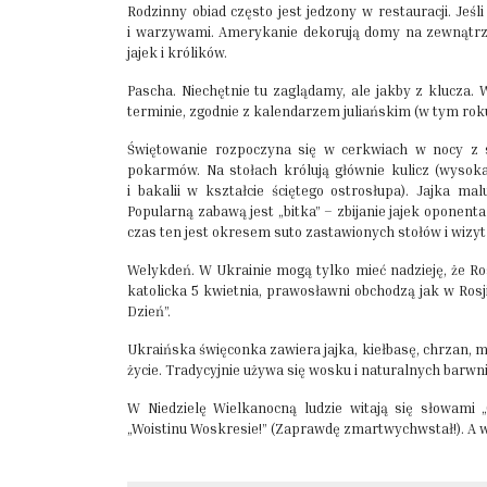
Rodzinny obiad często jest jedzony w restauracji. Jeś
i warzywami. Amerykanie dekorują domy na zewnątrz i
jajek i królików.
Pascha. Niechętnie tu zaglądamy, ale jakby z klucza.
terminie, zgodnie z kalendarzem juliańskim (w tym roku 
Świętowanie rozpoczyna się w cerkwiach w nocy z s
pokarmów. Na stołach królują głównie kulicz (wysok
i bakalii w kształcie ściętego ostrosłupa). Jajka m
Popularną zabawą jest „bitka” – zbijanie jajek oponent
czas ten jest okresem suto zastawionych stołów i wizyt
Welykdeń. W Ukrainie mogą tylko mieć nadzieję, że Rosj
katolicka 5 kwietnia, prawosławni obchodzą jak w Rosji 
Dzień”.
Ukraińska święconka zawiera jajka, kiełbasę, chrzan, 
życie. Tradycyjnie używa się wosku i naturalnych barwn
W Niedzielę Wielkanocną ludzie witają się słowami 
„Woistinu Woskresie!” (Zaprawdę zmartwychwstał!). A w