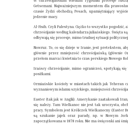
W chrześcijańskim Wielkim Tygodniu procesje rusza
Getsemani. Najważniejszym momentem dla prawosław
czasie Żydzi obchodzą Pesach, upamiętniający wyjś
jedzenie macy.
Al-Fisih. Czyli Palestyna. Ciężko to wszystko pogodzić,
chrześcijanie według kalendarza juliańskiego. Święta są
odbywają się procesje, mimo trudnej sytuacji politycznej
Nowruz. To, co się dzieje w Iranie, jest pretekstem, 
głównie przez mniejszość chrześcijańską (głównie O
przełom marca i kwietnia to czas perskiego Nowego Ro
Irańscy chrześcijanie, mimo ograniczeń, spotykają się
posiłkami.
Ormiańskie kościoły w miastach takich jak Teheran 
wyznaniowym islamu szyickiego, mniejszości chrześcija
Easter (tak jak w Anglii). Amerykanie zaatakowali Iran,
się należy. Tam Wielkanoc nie jest tak uroczysta, obc
pracy. Symbolem jest Króliczek Wielkanocny (Easter Bu
są szukanie jajek oraz parady, np. w Nowym Jorku
zapoczątkowana w 1878 roku. Nie ma święconki ani śmi