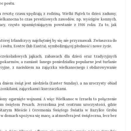
ec postu.
 resztę czasu spędzają z rodziną. Wielki Piątek to dzień zadumy,
ielkanocna to czas prestiżowych zawodów, np. wyścigów konnych.
cy, często upamiętniającym powstanie z 1916 roku. Za to, jak
o której Irlandczycy najchętniej by się nie przyznawali. Zwłaszcza do
 świtu, Eostre (lub Eastra), symbolizującej płodność i nowe życie.
czekoladowych jajkach, zabawach dla dzieci oraz tradycyjnych
 pokarmów, a zamiast lanego poniedziałku popularne jest turlanie
mercyjne, z naciskiem na zajączka wielkanocnego i obdarowywanie
m dniem świąt jest niedziela (Easter Sunday), a na uroczysty obiad
z żonkilami, zajączkami i kurczaczkami.
ony ogarnięte wojnami. A więc Wielkanoc w Izraelu to połączenie
m świętem Pesach. Jerozolima jest centrum uroczystości, gdzie
 Starym Mieście i Ceremonia Świętego Światła w Bazylice Grobu
dy w domach spożywa się macę, a atmosfera jest świąteczna, lecz bez