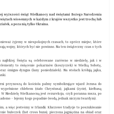
ej wyższości świąt Wielkanocy nad świętami Bożego Narodzenia
 świętach wiosennych w każdym z krajów wszystko jest trochę lub
iałek, a poza nią tylko Ukraina.
onieważ żyjemy w niespokojnych czasach, to oprócz miejsc, które
wają wojny, których być nie powinno. Na ten świąteczny czas o tych
najbliżej. Święta są celebrowane zarówno w niedzielę, jak i w
e elementy to święcenie pokarmów (koszyczek) w Wielką Sobotę,
raz śmigus-dyngus (lany poniedziałek). Na stołach królują jajka,
anki.
rni przynoszą do kościoła palmy symbolizujące wjazd Jezusa do
ypełnione chlebem (ciało Chrystusa), jajkami (życie), kiełbasą
ką. W Niedzielę Wielkanocną jest rezurekcja, czyli poranna msza, po
wiadomo – lejemy kogo popadnie (wodą, jednak niczym twardym).
im, a więc jesteśmy w Irlandii. Kluczowe tradycje to poszukiwanie
zenie bułeczek (hot cross buns), pieczona jagnięcina na obiad oraz