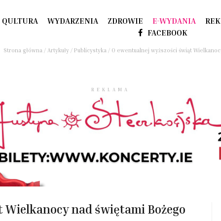
QULTURA
WYDARZENIA
ZDROWIE
E-WYDANIA
REK
FACEBOOK
Strona główna
/
Artykuły
/
Publicystyka
/
O ewentualnej wyższości świąt Wielkano
REKLAMA
t Wielkanocy nad świętami Bożego