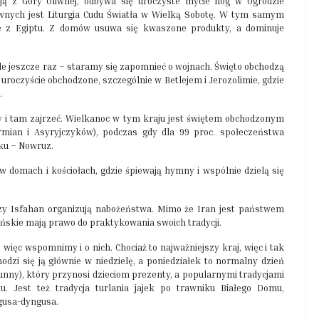
ją z Góry Oliwnej, odbywa się uroczyste mycie nóg w Ogrodzie
nych jest Liturgia Cudu Światła w Wielką Sobotę. W tym samym
cie z Egiptu. Z domów usuwa się kwaszone produkty, a dominuje
 ale jeszcze raz – staramy się zapomnieć o wojnach. Święto obchodzą
 uroczyście obchodzone, szczególnie w Betlejem i Jerozolimie, gdzie
.
aby i tam zajrzeć. Wielkanoc w tym kraju jest świętem obchodzonym
rmian i Asyryjczyków), podczas gdy dla 99 proc. społeczeństwa
ku – Nowruz.
 w domach i kościołach, gdzie śpiewają hymny i wspólnie dzielą się
czy Isfahan organizują nabożeństwa. Mimo że Iran jest państwem
ńskie mają prawo do praktykowania swoich tradycji.
 więc wspomnimy i o nich. Chociaż to najważniejszy kraj, więc i tak
hodzi się ją głównie w niedzielę, a poniedziałek to normalny dzień
nny), który przynosi dzieciom prezenty, a popularnymi tradycjami
. Jest też tradycja turlania jajek po trawniku Białego Domu,
gusa-dyngusa.