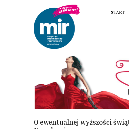
START
O ewentualnej wyższości świą