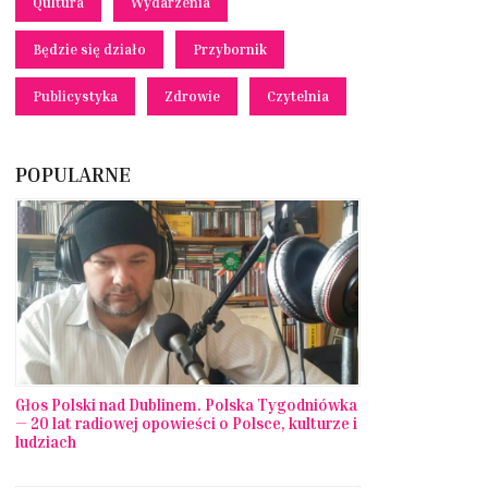
Qultura
Wydarzenia
Będzie się działo
Przybornik
Publicystyka
Zdrowie
Czytelnia
POPULARNE
Głos Polski nad Dublinem. Polska Tygodniówka
— 20 lat radiowej opowieści o Polsce, kulturze i
ludziach