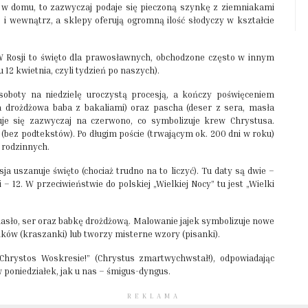
li w domu, to zazwyczaj podaje się pieczoną szynkę z ziemniakami
 wewnątrz, a sklepy oferują ogromną ilość słodyczy w kształcie
 W Rosji to święto dla prawosławnych, obchodzone często w innym
12 kwietnia, czyli tydzień po naszych).
oboty na niedzielę uroczystą procesją, a kończy poświęceniem
a drożdżowa baba z bakaliami) oraz pascha (deser z sera, masła
aluje się zazwyczaj na czerwono, co symbolizuje krew Chrystusa.
a (bez podtekstów). Po długim poście (trwającym ok. 200 dni w roku)
 rodzinnych.
a uszanuje święto (chociaż trudno na to liczyć). Tu daty są dwie –
– 12. W przeciwieństwie do polskiej „Wielkiej Nocy” tu jest „Wielki
masło, ser oraz babkę drożdżową. Malowanie jajek symbolizuje nowe
ików (kraszanki) lub tworzy misterne wzory (pisanki).
„Chrystos Woskresie!” (Chrystus zmartwychwstał!), odpowiadając
 poniedziałek, jak u nas – śmigus-dyngus.
REKLAMA