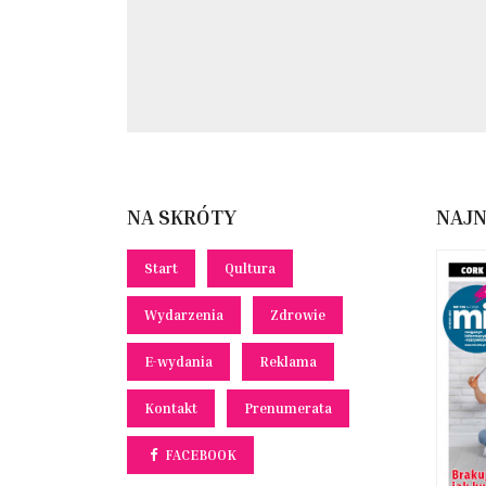
NA SKRÓTY
NAJ
Start
Qultura
Wydarzenia
Zdrowie
E-wydania
Reklama
Kontakt
Prenumerata
FACEBOOK