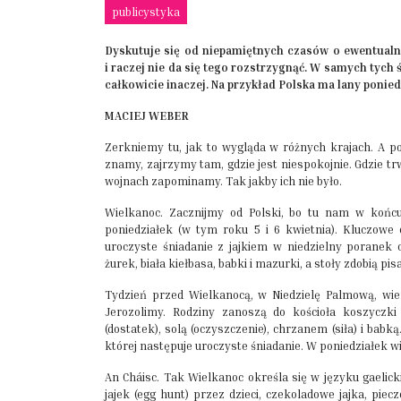
publicystyka
Dyskutuje się od niepamiętnych czasów o ewentualn
i raczej nie da się tego rozstrzygnąć. W samych tych
całkowicie inaczej. Na przykład Polska ma lany poniedz
MACIEJ WEBER
Zerkniemy tu, jak to wygląda w różnych krajach. A p
znamy, zajrzymy tam, gdzie jest niespokojnie. Gdzie tr
wojnach zapominamy. Tak jakby ich nie było.
Wielkanoc. Zacznijmy od Polski, bo tu nam w końcu 
poniedziałek (w tym roku 5 i 6 kwietnia). Kluczow
uroczyste śniadanie z jajkiem w niedzielny poranek o
żurek, biała kiełbasa, babki i mazurki, a stoły zdobią pis
Tydzień przed Wielkanocą, w Niedzielę Palmową, wie
Jerozolimy. Rodziny zanoszą do kościoła koszyczki w
(dostatek), solą (oczyszczenie), chrzanem (siła) i bab
której następuje uroczyste śniadanie. W poniedziałek 
An Cháisc. Tak Wielkanoc określa się w języku gaelick
jajek (egg hunt) przez dzieci, czekoladowe jajka, piec