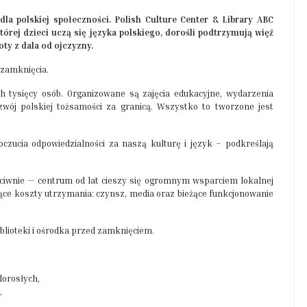
dla polskiej społeczności. Polish Culture Center & Library ABC
której dzieci uczą się języka polskiego, dorośli podtrzymują więź
oty z dala od ojczyzny.
 zamknięcia.
 tysięcy osób. Organizowane są zajęcia edukacyjne, wydarzenia
ozwój polskiej tożsamości za granicą. Wszystko to tworzone jest
czucia odpowiedzialności za naszą kulturę i język – podkreślają
ciwnie — centrum od lat cieszy się ogromnym wsparciem lokalnej
ące koszty utrzymania: czynsz, media oraz bieżące funkcjonowanie
iblioteki i ośrodka przed zamknięciem.
dorosłych,
,