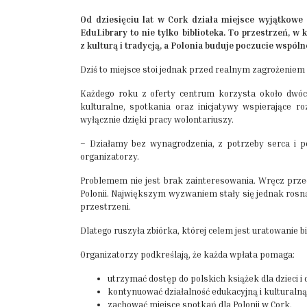
Od dziesięciu lat w Cork działa miejsce wyjątkowe 
EduLibrary to nie tylko biblioteka. To przestrzeń, w 
z kulturą i tradycją, a Polonia buduje poczucie wspóln
Dziś to miejsce stoi jednak przed realnym zagrożeniem
Każdego roku z oferty centrum korzysta około dwóch
kulturalne, spotkania oraz inicjatywy wspierające r
wyłącznie dzięki pracy wolontariuszy.
– Działamy bez wynagrodzenia, z potrzeby serca i po
organizatorzy.
Problemem nie jest brak zainteresowania. Wręcz prze
Polonii. Największym wyzwaniem stały się jednak rosn
przestrzeni.
Dlatego ruszyła zbiórka, której celem jest uratowanie b
Organizatorzy podkreślają, że każda wpłata pomaga:
utrzymać dostęp do polskich książek dla dzieci i 
kontynuować działalność edukacyjną i kulturalną
zachować miejsce spotkań dla Polonii w Cork,