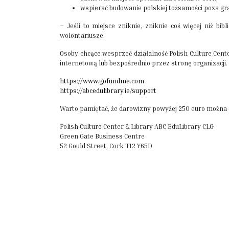
wspierać budowanie polskiej tożsamości poza gra
– Jeśli to miejsce zniknie, zniknie coś więcej niż bi
wolontariusze.
Osoby chcące wesprzeć działalność Polish Culture Cen
internetową lub bezpośrednio przez stronę organizacji.
https://www.gofundme.com
https://abcedulibrary.ie/support
Warto pamiętać, że darowizny powyżej 250 euro można o
Polish Culture Center & Library ABC EduLibrary CLG
Green Gate Business Centre
52 Gould Street, Cork T12 Y65D