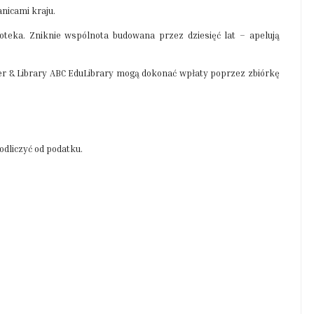
nicami kraju.
blioteka. Zniknie wspólnota budowana przez dziesięć lat – apelują
ter & Library ABC EduLibrary mogą dokonać wpłaty poprzez zbiórkę
dliczyć od podatku.