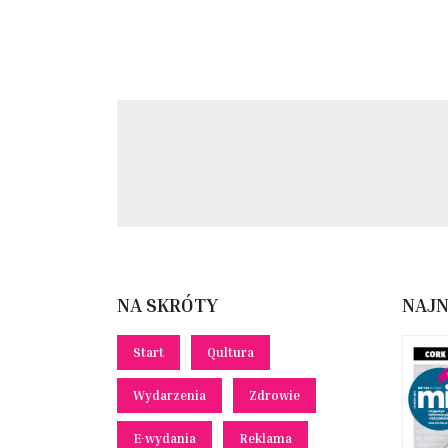
NA SKRÓTY
NAJ
Start
Qultura
Wydarzenia
Zdrowie
E-wydania
Reklama