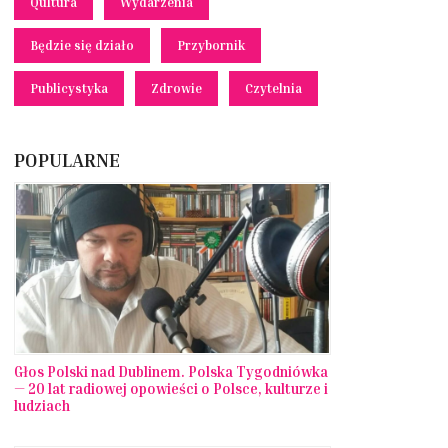
Qultura
Wydarzenia
Będzie się działo
Przybornik
Publicystyka
Zdrowie
Czytelnia
POPULARNE
Głos Polski nad Dublinem. Polska Tygodniówka
— 20 lat radiowej opowieści o Polsce, kulturze i
ludziach