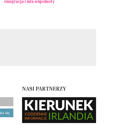
emigracja i siła wspólnoty
NASI PARTNERZY
isz się