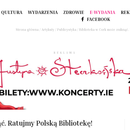
QULTURA
WYDARZENIA
ZDROWIE
E-WYDANIA
REK
FACEBOOK
Strona główna
/
Artykuły
/
Publicystyka
/
Biblioteka w Cork może zniknąć. 
REKLAMA
ć. Ratujmy Polską Bibliotekę!