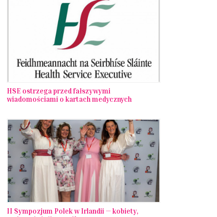
HSE ostrzega przed fałszywymi
wiadomościami o kartach medycznych
II Sympozjum Polek w Irlandii — kobiety,