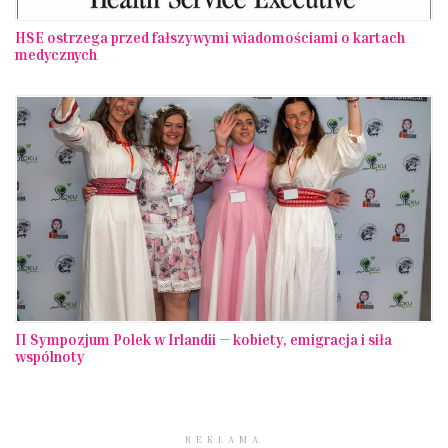
HSE ostrzega przed fałszywymi wiadomościami o kartach
medycznych
II Sympozjum Polek w Irlandii — kobiety, emigracja i siła
wspólnoty
REKLAMA