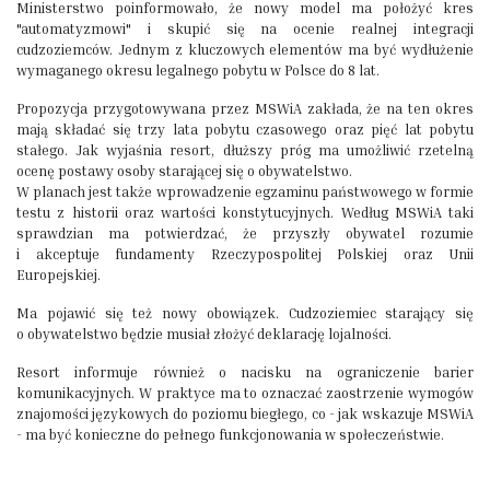
Ministerstwo poinformowało, że nowy model ma położyć kres
"automatyzmowi" i skupić się na ocenie realnej integracji
cudzoziemców. Jednym z kluczowych elementów ma być wydłużenie
wymaganego okresu legalnego pobytu w Polsce do 8 lat.
Propozycja przygotowywana przez MSWiA zakłada, że na ten okres
mają składać się trzy lata pobytu czasowego oraz pięć lat pobytu
stałego. Jak wyjaśnia resort, dłuższy próg ma umożliwić rzetelną
ocenę postawy osoby starającej się o obywatelstwo.
W planach jest także wprowadzenie egzaminu państwowego w formie
testu z historii oraz wartości konstytucyjnych. Według MSWiA taki
sprawdzian ma potwierdzać, że przyszły obywatel rozumie
i akceptuje fundamenty Rzeczypospolitej Polskiej oraz Unii
Europejskiej.
Ma pojawić się też nowy obowiązek. Cudzoziemiec starający się
o obywatelstwo będzie musiał złożyć deklarację lojalności.
Resort informuje również o nacisku na ograniczenie barier
komunikacyjnych. W praktyce ma to oznaczać zaostrzenie wymogów
znajomości językowych do poziomu biegłego, co - jak wskazuje MSWiA
- ma być konieczne do pełnego funkcjonowania w społeczeństwie.