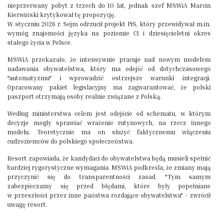
nieprzerwany pobyt z trzech do 10 lat, jednak szef MSWiA Marcin
Kierwiński krytykował tę propozycję.
W styczniu 2026 r. Sejm odrzucił projekt PiS, który przewidywał m.in.
wymóg znajomości języka na poziomie C1 i dziesięcioletni okres
stałego życia w Polsce.
MSWiA przekazało, że intensywnie pracuje nad nowym modelem
nadawania obywatelstwa, który ma odejść od dotychczasowego
"automatyzmu" i wprowadzić ostrzejsze warunki integracji.
Opracowany pakiet legislacyjny ma zagwarantować, że polski
paszport otrzymają osoby realnie związane z Polską.
Według ministerstwa celem jest odejście od schematu, w którym
decyzje mogły sprawiać wrażenie rutynowych, na rzecz innego
modelu. Teoretycznie ma on służyć faktycznemu włączeniu
cudzoziemców do polskiego społeczeństwa.
Resort zapowiada, że kandydaci do obywatelstwa będą musieli spełnić
bardziej rygorystyczne wymagania. MSWiA podkreśla, że zmiany mają
przyczynić się do transparentności zasad. "Tym samym
zabezpieczamy się przed błędami, które były popełniane
w przeszłości przez inne państwa rozdające obywatelstwa" - zwrócił
uwagę resort.