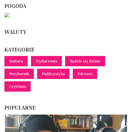
POGODA
WALUTY
KATEGORIE
Qultura
Wydarzenia
Będzie się działo
Przybornik
Publicystyka
Zdrowie
Czytelnia
POPULARNE