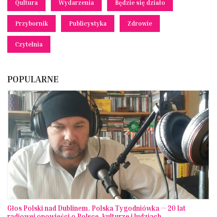
Qultura
Wydarzenia
Będzie się działo
Przybornik
Publicystyka
Zdrowie
Czytelnia
POPULARNE
Głos Polski nad Dublinem. Polska Tygodniówka — 20 lat
radiowej opowieści o Polsce, kulturze i ludziach