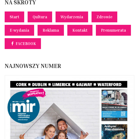
NA SKRÓTY
Start
Qultura
Wydarzenia
Zdrowie
E-wydania
Reklama
Kontakt
Prenumerata
FACEBOOK
NAJNOWSZY NUMER