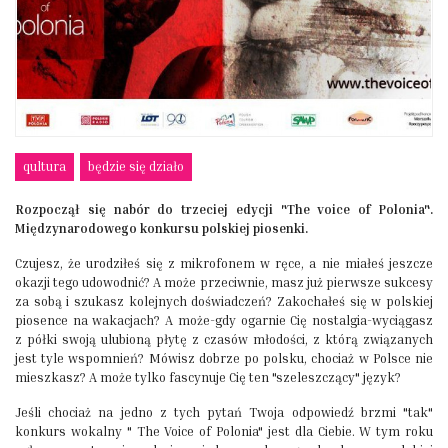
qultura
będzie się działo
Rozpoczął się nabór do trzeciej edycji "The voice of Polonia".
Międzynarodowego konkursu polskiej piosenki.
Czujesz, że urodziłeś się z mikrofonem w ręce, a nie miałeś jeszcze
okazji tego udowodnić? A może przeciwnie, masz już pierwsze sukcesy
za sobą i szukasz kolejnych doświadczeń? Zakochałeś się w polskiej
piosence na wakacjach? A może-gdy ogarnie Cię nostalgia-wyciągasz
z półki swoją ulubioną płytę z czasów młodości, z którą związanych
jest tyle wspomnień? Mówisz dobrze po polsku, chociaż w Polsce nie
mieszkasz? A może tylko fascynuje Cię ten "szeleszczący" język?
Jeśli chociaż na jedno z tych pytań Twoja odpowiedź brzmi "tak"
konkurs wokalny " The Voice of Polonia" jest dla Ciebie. W tym roku