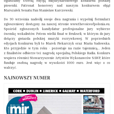
ogłaszamy trzecią edycją międzynarodowego konkursu polskiej
piosenki. Patronat honorowy nad naszym konkursem objął
Marszałek Senatu Pan Stanisław Karczewski.
Do 30 września nadeślij swoje dwa nagrania i wypełnij formularz
zgłoszeniowy dostępny na naszej stronie www.thevoiceofpolonia.eu.
Spośród zgłoszonych kandydatur profesjonalne jury wybierze
ósemkę wokalistów. Potem wielki finał w Brukseli, w którym do jury
dołączy gwiazda polskiej muzyki rozrywkowej. W poprzednich
edycjach Konkursu byli to Marek Piekarczyk oraz Maria Sadowska.
Kto przyjedzie w tym roku - pozostaje na razie tajemnicą... Jeden
z finalistów odbierze też nagrodę specjalną Polskiego Radia. Konkurs
wspiera również Stowarzyszenie Artystów Wykonawców SAWP, które
funduje osobną nagrodę w wysokości 1000 euro. Jest więc o co
walczyć.
NAJNOWSZY NUMER