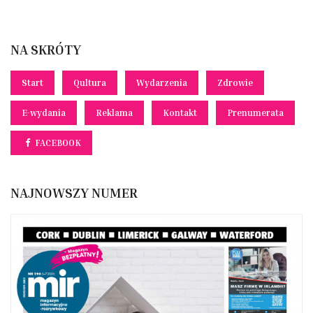
NA SKRÓTY
Start
Qultura
Wydarzenia
Zdrowie
E-wydania
Reklama
Kontakt
Prenumerata
FACEBOOK
NAJNOWSZY NUMER