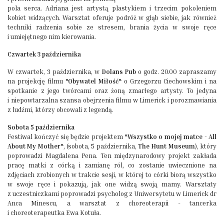
pola serca. Adriana jest artystą plastykiem i trzecim pokoleniem
kobiet widzących. Warsztat oferuje podróż w głąb siebie, jak również
techniki radzenia sobie ze stresem, brania życia w swoje ręce
i umiejętnego nim kierowania.
Czwartek 3 października
W czwartek, 3 października, w
Dolans Pub
o godz. 20.00 zapraszamy
na projekcję filmu
"Obywatel Miłość"
o Grzegorzu Ciechowskim i na
spotkanie z jego twórcami oraz żoną zmarłego artysty. To jedyna
i niepowtarzalna szansa obejrzenia filmu w Limerick i porozmawiania
z ludźmi, którzy obcowali z legendą.
Sobota 5 października
Festiwal kończyć się będzie projektem
"Wszystko o mojej matce - All
About My Mother"
, (sobota, 5 października,
The Hunt Museum
), który
poprowadzi Magdalena Pena. Ten międzynarodowy projekt zakłada
pracę matki z córką i zamianę ról, co zostanie uwiecznione na
zdjęciach zrobionych w trakcie sesji, w której to córki biorą wszystko
w swoje ręce i pokazują, jak one widzą swoją mamy. Warsztaty
z uczestniczkami poprowadzi psycholog z Uniwersytetu w Limerick dr
Anca Minescu, a warsztat z choreoterapii - tancerka
i choreoterapeutka Ewa Kotuła.