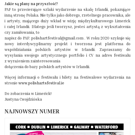
Jakie są plany na przyszłość?
PAF to przecierające szlaki wydarzenie na skalę Irlandii, pokazujące
inną stronę Polaka. Nie tylko jako dobrego, rzetelnego pracownika, ale
i artysty, mającego duży wkład w wizję międzykulturowego Limerick
i całej Irlandii. Dlatego jeśli tworzysz, jesteś artystą z wykształcenia
czy zamiłowania, to
napisz do PAF: polishartfestival@gmail.com . W roku 2020 szykuje się
nowy interdyscyplinarny projekt i tworzona jest platforma do
współdziałania polskich artystów w Irlandii. Zapraszamy do
wysyłania swojego artystycznego portfolio i CV na adres festiwalu
z wyrażeniem zainteresowania
dołączenia do bazy polskich artystów w Irlandii.
Więcej informacji o festiwalu i bilety na festiwalowe wydarzenia na
stronie
www.polishartsfestival.ie
Do zobaczenia w Limerick!
Justyna Cwojdzińska
NAJNOWSZY NUMER