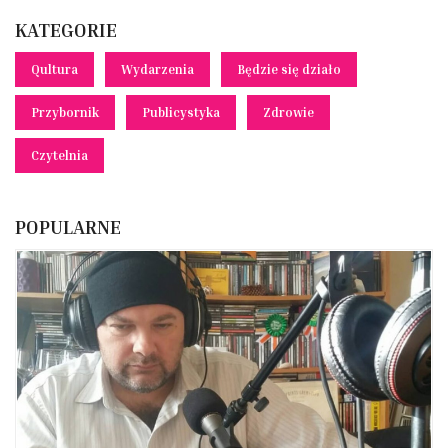
KATEGORIE
Qultura
Wydarzenia
Będzie się działo
Przybornik
Publicystyka
Zdrowie
Czytelnia
POPULARNE