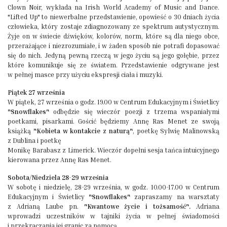
Clown Noir, wykłada na Irish World Academy of Music and Dance.
"Lifted Up" to niewerbalne przedstawienie, opowieść o 30 dniach życia
człowieka, który zostaje zdiagnozowany ze spektrum autystycznym.
Żyje on w świecie dźwięków, kolorów, norm, które są dla niego obce,
przerażające i niezrozumiałe, i w żaden sposób nie potrafi dopasować
się do nich. Jedyną pewną rzeczą w jego życiu są jego gołębie, przez
które komunikuje się ze światem. Przedstawienie odgrywane jest
w pełnej masce przy użyciu ekspresji ciała i muzyki.
Piątek 27 września
W piątek, 27 września o godz. 19.00 w Centrum Edukacyjnym i Świetlicy
"Snowflakes"
odbędzie się wieczór poezji z trzema wspaniałymi
poetkami, pisarkami. Gościć będziemy Annę Ras Menet ze swoją
książką
"Kobieta w kontakcie z naturą"
, poetkę Sylwię Malinowską
z Dublina i poetkę
Monikę Barabasz z Limerick. Wieczór dopełni sesja tańca intuicyjnego
kierowana przez Annę Ras Menet.
Sobota/Niedziela 28-29 września
W sobotę i niedzielę, 28-29 września, w godz. 10.00-17.00 w Centrum
Edukacyjnym i Świetlicy
"Snowflakes"
zapraszamy na warsztaty
z Adrianą Laube pn.
"Kwantowe życie i tożsamość".
Adriana
wprowadzi uczestników w tajniki życia w pełnej świadomości
i przekraczania jej granic za pomocą