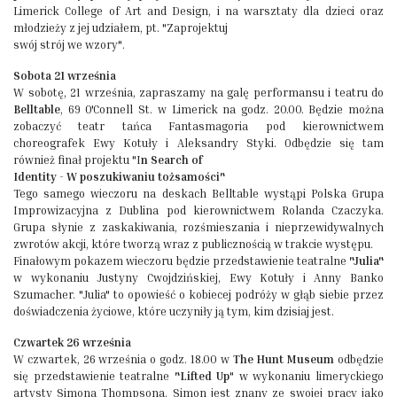
Limerick College of Art and Design, i na warsztaty dla dzieci oraz
młodzieży z jej udziałem, pt. "Zaprojektuj
swój strój we wzory".
Sobota 21 września
W sobotę, 21 września, zapraszamy na galę performansu i teatru do
Belltable
, 69 O'Connell St. w Limerick na godz. 20.00. Będzie można
zobaczyć teatr tańca Fantasmagoria pod kierownictwem
choreografek Ewy Kotuły i Aleksandry Styki. Odbędzie się tam
również finał projektu "I
n Search of
Identity - W poszukiwaniu tożsamości"
Tego samego wieczoru na deskach Belltable wystąpi Polska Grupa
Improwizacyjna z Dublina pod kierownictwem Rolanda Czaczyka.
Grupa słynie z zaskakiwania, rozśmieszania i nieprzewidywalnych
zwrotów akcji, które tworzą wraz z publicznością w trakcie występu.
Finałowym pokazem wieczoru będzie przedstawienie teatralne
"Julia"
w wykonaniu Justyny Cwojdzińskiej, Ewy Kotuły i Anny Banko
Szumacher. "Julia" to opowieść o kobiecej podróży w głąb siebie przez
doświadczenia życiowe, które uczyniły ją tym, kim dzisiaj jest.
Czwartek 26 września
W czwartek, 26 września o godz. 18.00 w
The Hunt Museum
odbędzie
się przedstawienie teatralne
"Lifted Up
" w wykonaniu limeryckiego
artysty Simona Thompsona. Simon jest znany ze swojej pracy jako