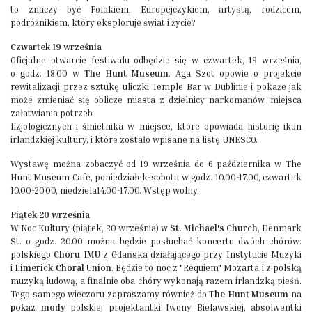
to znaczy być Polakiem, Europejczykiem, artystą, rodzicem,
podróżnikiem, który eksploruje świat i życie?
Czwartek 19 września
Oficjalne otwarcie festiwalu odbędzie się w czwartek, 19 września,
o godz. 18.00 w
The Hunt Museum
. Aga Szot opowie o projekcie
rewitalizacji przez sztukę uliczki Temple Bar w Dublinie i pokaże jak
może zmieniać się oblicze miasta z dzielnicy narkomanów, miejsca
załatwiania potrzeb
fizjologicznych i śmietnika w miejsce, które opowiada historię ikon
irlandzkiej kultury, i które zostało wpisane na listę UNESCO.
Wystawę można zobaczyć od 19 września do 6 października w The
Hunt Museum Cafe, poniedziałek-sobota w godz. 10.00-17.00, czwartek
10.00-20.00, niedziela14.00-17.00. Wstęp wolny.
Piątek 20 września
W Noc Kultury (piątek, 20 września) w
St. Michael's Church
, Denmark
St. o godz. 20.00 można będzie posłuchać koncertu dwóch chórów:
polskiego
Chóru IMU
z Gdańska działającego przy Instytucie Muzyki
i
Limerick Choral Union
. Będzie to noc z "Requiem" Mozarta i z polską
muzyką ludową, a finalnie oba chóry wykonają razem irlandzką pieśń.
Tego samego wieczoru zapraszamy również do
The Hunt Museum
na
pokaz mody
polskiej projektantki Iwony Bielawskiej, absolwentki