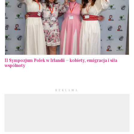
II Sympozjum Polek w Irlandii — kobiety, emigracja i siła
wspólnoty
REKLAMA