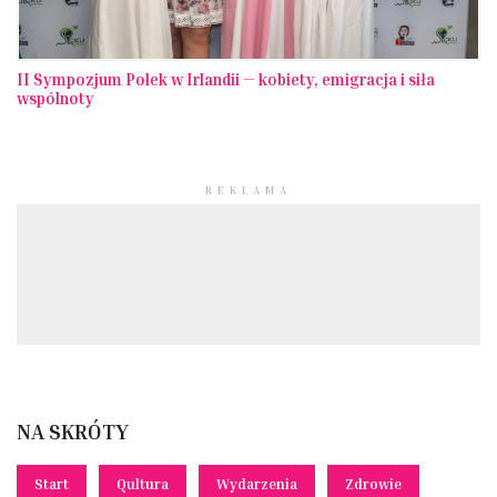
II Sympozjum Polek w Irlandii — kobiety, emigracja i siła
wspólnoty
REKLAMA
NA SKRÓTY
Start
Qultura
Wydarzenia
Zdrowie