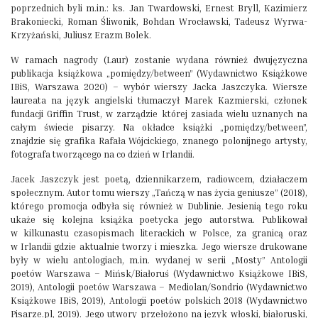
poprzednich byli m.in.: ks. Jan Twardowski, Ernest Bryll, Kazimierz
Brakoniecki, Roman Śliwonik, Bohdan Wrocławski, Tadeusz Wyrwa-
Krzyżański, Juliusz Erazm Bolek.
W ramach nagrody (Laur) zostanie wydana również dwujęzyczna
publikacja książkowa „pomiędzy/between” (Wydawnictwo Książkowe
IBiS, Warszawa 2020) – wybór wierszy Jacka Jaszczyka. Wiersze
laureata na język angielski tłumaczył Marek Kazmierski, członek
fundacji Griffin Trust, w zarządzie której zasiada wielu uznanych na
całym świecie pisarzy. Na okładce książki „pomiędzy/between”,
znajdzie się grafika Rafała Wójcickiego, znanego polonijnego artysty,
fotografa tworzącego na co dzień w Irlandii.
Jacek Jaszczyk jest poetą, dziennikarzem, radiowcem, działaczem
społecznym. Autor tomu wierszy „Tańczą w nas życia geniusze” (2018),
którego promocja odbyła się również w Dublinie. Jesienią tego roku
ukaże się kolejna książka poetycka jego autorstwa. Publikował
w kilkunastu czasopismach literackich w Polsce, za granicą oraz
w Irlandii gdzie aktualnie tworzy i mieszka. Jego wiersze drukowane
były w wielu antologiach, m.in. wydanej w serii „Mosty” Antologii
poetów Warszawa – Mińsk/Białoruś (Wydawnictwo Książkowe IBiS,
2019), Antologii poetów Warszawa – Mediolan/Sondrio (Wydawnictwo
Książkowe IBiS, 2019), Antologii poetów polskich 2018 (Wydawnictwo
Pisarze.pl, 2019). Jego utwory przełożono na język włoski, białoruski,