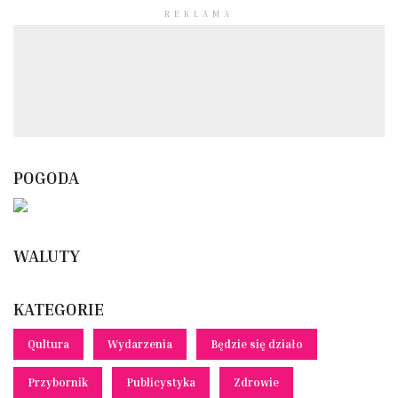
REKLAMA
POGODA
WALUTY
KATEGORIE
Qultura
Wydarzenia
Będzie się działo
Przybornik
Publicystyka
Zdrowie