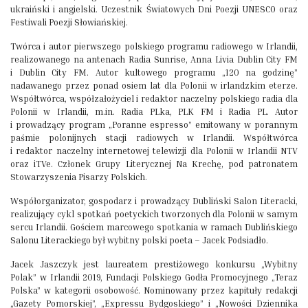
ukraiński i angielski. Uczestnik Światowych Dni Poezji UNESCO oraz
Festiwali Poezji Słowiańskiej.
Twórca i autor pierwszego polskiego programu radiowego w Irlandii,
realizowanego na antenach Radia Sunrise, Anna Livia Dublin City FM
i Dublin City FM. Autor kultowego programu „120 na godzinę”
nadawanego przez ponad osiem lat dla Polonii w irlandzkim eterze.
Współtwórca, współzałożyciel i redaktor naczelny polskiego radia dla
Polonii w Irlandii, m.in. Radia PLka, PLK FM i Radia PL. Autor
i prowadzący program „Poranne espresso” emitowany w porannym
paśmie polonijnych stacji radiowych w Irlandii. Współtwórca
i redaktor naczelny internetowej telewizji dla Polonii w Irlandii NTV
oraz iTVe. Członek Grupy Literycznej Na Krechę, pod patronatem
Stowarzyszenia Pisarzy Polskich.
Współorganizator, gospodarz i prowadzący Dubliński Salon Literacki,
realizujący cykl spotkań poetyckich tworzonych dla Polonii w samym
sercu Irlandii. Gościem marcowego spotkania w ramach Dublińskiego
Salonu Literackiego był wybitny polski poeta – Jacek Podsiadło.
Jacek Jaszczyk jest laureatem prestiżowego konkursu „Wybitny
Polak” w Irlandii 2019, Fundacji Polskiego Godła Promocyjnego „Teraz
Polska” w kategorii osobowość. Nominowany przez kapituły redakcji
„Gazety Pomorskiej”, „Expressu Bydgoskiego” i „Nowości Dziennika