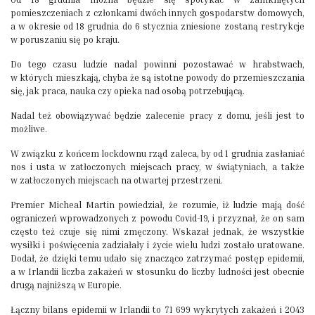
pomieszczeniach z członkami dwóch innych gospodarstw domowych,
a w okresie od 18 grudnia do 6 stycznia zniesione zostaną restrykcje
w poruszaniu się po kraju.
Do tego czasu ludzie nadal powinni pozostawać w hrabstwach,
w których mieszkają, chyba że są istotne powody do przemieszczania
się, jak praca, nauka czy opieka nad osobą potrzebującą.
Nadal też obowiązywać będzie zalecenie pracy z domu, jeśli jest to
możliwe.
W związku z końcem lockdownu rząd zaleca, by od 1 grudnia zasłaniać
nos i usta w zatłoczonych miejscach pracy, w świątyniach, a także
w zatłoczonych miejscach na otwartej przestrzeni.
Premier Micheal Martin powiedział, że rozumie, iż ludzie mają dość
ograniczeń wprowadzonych z powodu Covid-19, i przyznał, że on sam
często też czuje się nimi zmęczony. Wskazał jednak, że wszystkie
wysiłki i poświęcenia zadziałały i życie wielu ludzi zostało uratowane.
Dodał, że dzięki temu udało się znacząco zatrzymać postęp epidemii,
a w Irlandii liczba zakażeń w stosunku do liczby ludności jest obecnie
drugą najniższą w Europie.
Łączny bilans epidemii w Irlandii to 71 699 wykrytych zakażeń i 2043