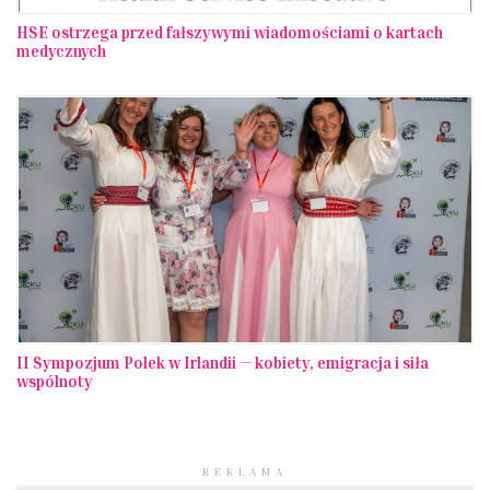
HSE ostrzega przed fałszywymi wiadomościami o kartach
medycznych
II Sympozjum Polek w Irlandii — kobiety, emigracja i siła
wspólnoty
REKLAMA