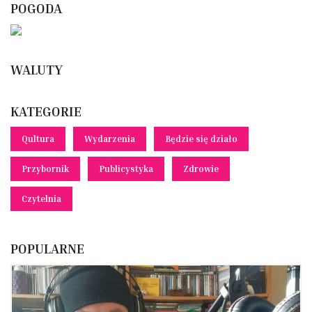
POGODA
WALUTY
KATEGORIE
Qultura
Wydarzenia
Będzie się działo
Przybornik
Publicystyka
Zdrowie
Czytelnia
POPULARNE