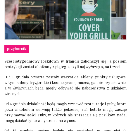
przybornik
Sześciotygodniowy lockdown w Irlandii zakończył się, a poziom
restrykcji został obniżony z piątego, czyli najwyższego, na trzeci.
Od 1 grudnia otwarte zostały wszystkie sklepy, punkty usługowe,
w tym salony fryzjerskie i kosmetyczne, muzea, galerie czy siłownie,
a w świątyniach będą mogły odbywać się nabożeństwa z udziałem
wiernych.
Od 4 grudnia działalność będą mogły wznowić restauracje i puby, które
poza alkoholem serwują także jedzenie, zaś hotele mogą zacząć
przyjmować gości. Puby, w których nie sprzedaje się posiłków, nadal
mogą działać tylko w systemie na wynos.
Od 18 grudnia można będzie się spotykać w zamkniętych