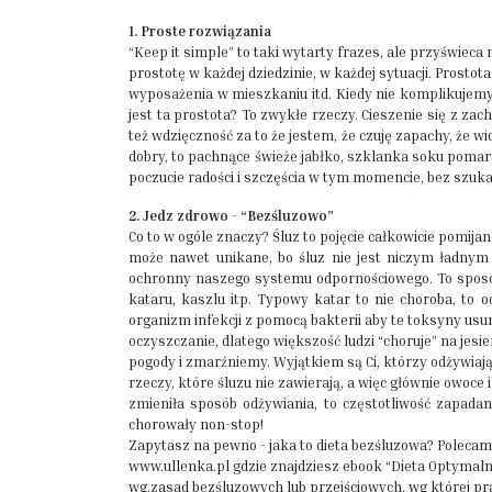
1. Proste rozwiązania
“Keep it simple” to taki wytarty frazes, ale przyświeca
prostotę w każdej dziedzinie, w każdej sytuacji. Prostota
wyposażenia w mieszkaniu itd. Kiedy nie komplikujemy z
jest ta prostota? To zwykłe rzeczy. Cieszenie się z zac
też wdzięczność za to że jestem, że czuję zapachy, że w
dobry, to pachnące świeże jabłko, szklanka soku poma
poczucie radości i szczęścia w tym momencie, bez szukan
2. Jedz zdrowo - “Bezśluzowo”
Co to w ogóle znaczy? Śluz to pojęcie całkowicie pomija
może nawet unikane, bo śluz nie jest niczym ładnym 
ochronny naszego systemu odpornościowego. To sposób w
kataru, kaszlu itp. Typowy katar to nie choroba, to
organizm infekcji z pomocą bakterii aby te toksyny usun
oczyszczanie, dlatego większość ludzi “choruje” na jes
pogody i zmarźniemy. Wyjątkiem są Ci, którzy odżywiają 
rzeczy, które śluzu nie zawierają, a więc głównie owoce
zmieniła sposób odżywiania, to częstotliwość zapadan
chorowały non-stop!
Zapytasz na pewno - jaka to dieta bezśluzowa? Polecam
www.ullenka.pl gdzie znajdziesz ebook “Dieta Optymal
wg.zasad bezśluzowych lub przejściowych, wg której pr