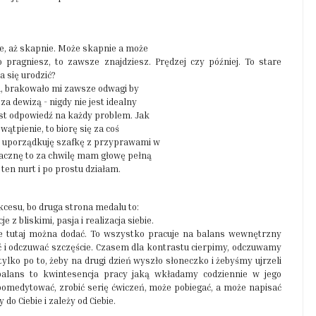
zie, aż skapnie. Może skapnie a może
o pragniesz, to zawsze znajdziesz. Prędzej czy później. To stare
 się urodzić?
a, brakowało mi zawsze odwagi by
a dewizą - nigdy nie jest idealny
jest odpowiedź na każdy problem. Jak
wątpienie, to biorę się za coś
i, uporządkuję szafkę z przyprawami w
zacznę to za chwilę mam głowę pełną
en nurt i po prostu działam.
kcesu, bo druga strona medalu to:
e z bliskimi, pasja i realizacja siebie.
óre tutaj można dodać. To wszystko pracuje na balans wewnętrzny
ość i odczuwać szczęście. Czasem dla kontrastu cierpimy, odczuwamy
tylko po to, żeby na drugi dzień wyszło słoneczko i żebyśmy ujrzeli
 balans to kwintesencja pracy jaką wkładamy codziennie w jego
pomedytować, zrobić serię ćwiczeń, może pobiegać, a może napisać
do Ciebie i zależy od Ciebie.