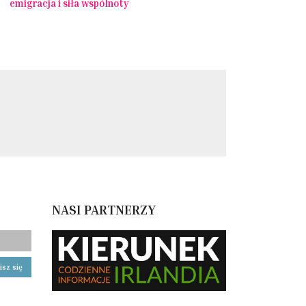
emigracja i siła wspólnoty
NASI PARTNERZY
isz się