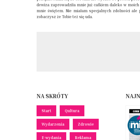
dewiza zaprowadziła mnie już całkiem daleko w moich dą
mnie świętem. Nie miałam specjalnych zdolności ale p
zobaczysz że Tobie też się uda.
NA SKRÓTY
NAJ
Start
Qultura
Wydarzenia
Zdrowie
E-wydania
Reklama