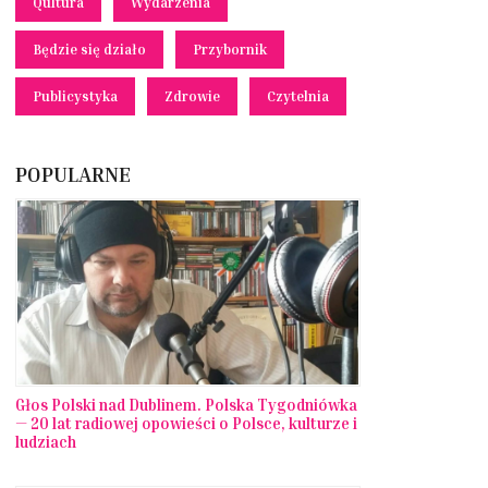
Qultura
Wydarzenia
Będzie się działo
Przybornik
Publicystyka
Zdrowie
Czytelnia
POPULARNE
Głos Polski nad Dublinem. Polska Tygodniówka
— 20 lat radiowej opowieści o Polsce, kulturze i
ludziach