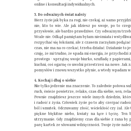
online i konsultacji indywidualnych.
3. Do odważnych świat należy
Bierz życie jak byka za rogi, nie czekaj, aż samo przyjd
nie, kto to wie. Ale jak idziesz po swoje, po to czeg
przysłowie, ale bardzo prawdziwe. Czy odważnym trzeba
Wcale nie. Odkąd pamiętam byłam nieśmiała i wstydliw
rozpychać się łokciami, ale z czasem zaczęłam podążać z
czas, nie ma na co czekać, trzeba działać. Działanie to 
czuję, że mi trudno, że spada mi energia, że przychodzi z
prostego - sprzątnę swoje biurko, szufladę z papieram
kuchni, coś ogarnę co uwolni przestrzeń na nowe. Jak 
pomysłów i znowu wszystko płynie, a wtedy wpadam w t
4. Kochaj i dbaj o siebie
Nie tylko jedzenie ma znaczenie. To zaledwie połowa su
ruch, świeże powietrze, relaks, czas dla siebie, sen, relacj
Pewnie znajdziesz jeszcze wiele innych dziedzin, kt
i radość z życia. Człowiek życie po to aby czerpać rad
ból i smutek. Odczuwamy złość, wściekłość czy żal. Ale 
piękne błękitne niebo, kwiaty na łące i tęczę. Ten
utrzymanie. Gdy znajdziemy czas dla siebie z rana by 
parę kartek ze słowami wdzięczności. Twoje życie należy 