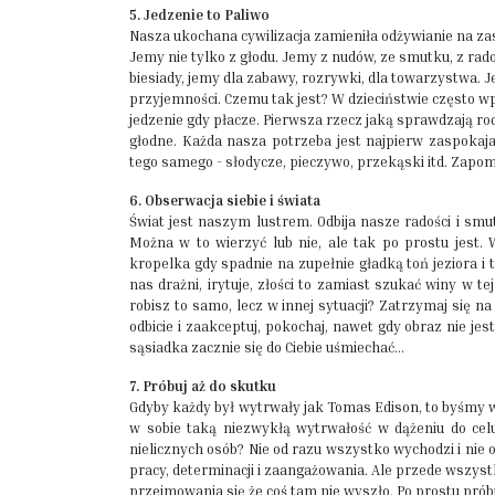
5. Jedzenie to Paliwo
Nasza ukochana cywilizacja zamieniła odżywianie na za
Jemy nie tylko z głodu. Jemy z nudów, ze smutku, z rado
biesiady, jemy dla zabawy, rozrywki, dla towarzystwa. 
przyjemności. Czemu tak jest? W dzieciństwie często w
jedzenie gdy płacze. Pierwsza rzecz jaką sprawdzają rod
głodne. Każda nasza potrzeba jest najpierw zaspokaj
tego samego - słodycze, pieczywo, przekąski itd. Zapom
6. Obserwacja siebie i świata
Świat jest naszym lustrem. Odbija nasze radości i smu
Można w to wierzyć lub nie, ale tak po prostu jest.
kropelka gdy spadnie na zupełnie gładką toń jeziora i 
nas drażni, irytuje, złości to zamiast szukać winy w t
robisz to samo, lecz w innej sytuacji? Zatrzymaj się 
odbicie i zaakceptuj, pokochaj, nawet gdy obraz nie jes
sąsiadka zacznie się do Ciebie uśmiechać…
7. Próbuj aż do skutku
Gdyby każdy był wytrwały jak Tomas Edison, to byśmy ws
w sobie taką niezwykłą wytrwałość w dążeniu do celu.
nielicznych osób? Nie od razu wszystko wychodzi i nie 
pracy, determinacji i zaangażowania. Ale przede wszystki
przejmowania się że coś tam nie wyszło. Po prostu próbu