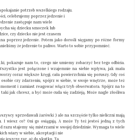
spokajanie potrzeb wszelkiego rodzaju.
ści, celebrujemy poprzez jedzenie i
Jedzenie zastępuje nam wiele
pycha się dziecku smoczek lub
zice, czy dziecko nie jest czasem
ana poprzez jedzenie. Potem jako dorośli sięgamy po różne formy
nieliśmy że jedzenie to paliwo. Warto to sobie przypomnieć.
tki, pokazuje nam to, czego nie umiemy zobaczyć bez tego odbicia.
 Wszystko jest połączone i wzajemnie na siebie wpływa, jak mała
tworzy coraz większe kręgi, cała powierzchnia się poruszy. Gdy coś
ej osobie czy zdarzeniu, spójrz w siebie, w swoje wnętrze, może też
na moment i zamiast reagować włącz tryb obserwatora. Spójrz na to
t taki jak chcesz, a być może cuda się zadzieją. Może nagle złośliwa
zyscy sprzedawali żarówki :) ale na szczęście tylko nieliczni mają
 I wiesz co? Oni go osiągają. A może Ty też jesteś jedną z tych
od razu stajemy się mistrzami w swojej dziedzinie. Wymaga to wiele
ch wiary w siebie, akceptacji i nie
ję jeszcze raz, aż do skutku. Ta