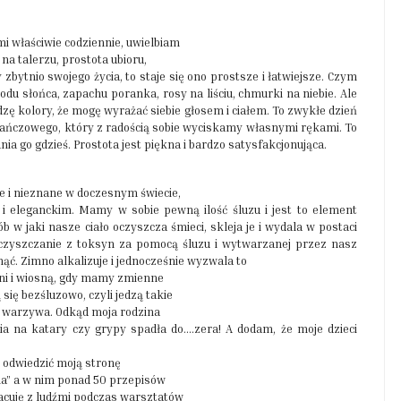
 mi właściwie codziennie, uwielbiam
 na talerzu, prostota ubioru,
bytnio swojego życia, to staje się ono prostsze i łatwiejsze. Czym
hodu słońca, zapachu poranka, rosy na liściu, chmurki na niebie. Ale
idzę kolory, że mogę wyrażać siebie głosem i ciałem. To zwykłe dzień
rańczowego, który z radością sobie wyciskamy własnymi rękami. To
ia go gdzieś. Prostota jest piękna i bardzo satysfakcjonująca.
ne i nieznane w doczesnym świecie,
i eleganckim. Mamy w sobie pewną ilość śluzu i jest to element
 jaki nasze ciało oczyszcza śmieci, skleja je i wydala w postaci
 oczyszczanie z toksyn za pomocą śluzu i wytwarzanej przez nasz
ąć. Zimno alkalizuje i jednocześnie wyzwala to
ieni i wiosną, gdy mamy zmienne
się bezśluzowo, czyli jedzą takie
 i warzywa. Odkąd moja rodzina
ia na katary czy grypy spadła do….zera! A dodam, że moje dzieci
 odwiedzić moją stronę
na” a w nim ponad 50 przepisów
acuję z ludźmi podczas warsztatów