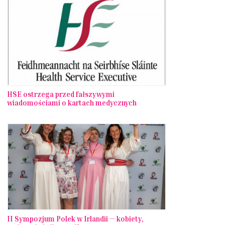
HSE ostrzega przed fałszywymi
wiadomościami o kartach medycznych
II Sympozjum Polek w Irlandii — kobiety,