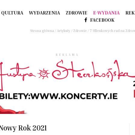
QULTURA
WYDARZENIA
ZDROWIE
E-WYDANIA
REK
FACEBOOK
Strona główna
/
Artykuły
/
Zdrowie
/
7 Ullenkowych rad na Zdro
REKLAMA
 Nowy Rok 2021