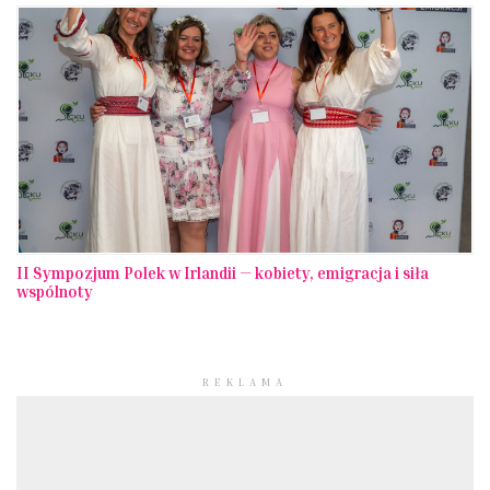
II Sympozjum Polek w Irlandii — kobiety, emigracja i siła
wspólnoty
REKLAMA