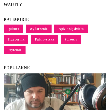
WALUTY
KATEGORIE
Qultura
Wydarzenia
Będzie się działo
Przybornik
Publicystyka
Zdrowie
Czytelnia
POPULARNE