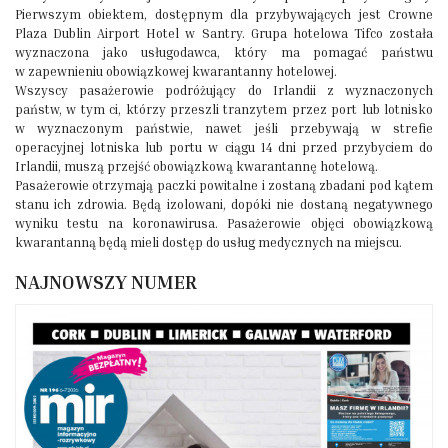
Pierwszym obiektem, dostępnym dla przybywających jest Crowne
Plaza Dublin Airport Hotel w Santry. Grupa hotelowa Tifco została
wyznaczona jako usługodawca, który ma pomagać państwu
w zapewnieniu obowiązkowej kwarantanny hotelowej.
Wszyscy pasażerowie podróżujący do Irlandii z wyznaczonych
państw, w tym ci, którzy przeszli tranzytem przez port lub lotnisko
w wyznaczonym państwie, nawet jeśli przebywają w strefie
operacyjnej lotniska lub portu w ciągu 14 dni przed przybyciem do
Irlandii, muszą przejść obowiązkową kwarantannę hotelową.
Pasażerowie otrzymają paczki powitalne i zostaną zbadani pod kątem
stanu ich zdrowia. Będą izolowani, dopóki nie dostaną negatywnego
wyniku testu na koronawirusa. Pasażerowie objęci obowiązkową
kwarantanną będą mieli dostęp do usług medycznych na miejscu.
NAJNOWSZY NUMER