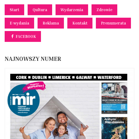
Start
Qultura
Wydarzenia
Zdrowie
E-wydania
Reklama
Kontakt
Prenumerata
FACEBOOK
NAJNOWSZY NUMER