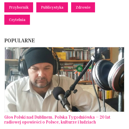
Przybornik
Publicystyka
Zdrowie
Czytelnia
POPULARNE
Głos Polski nad Dublinem. Polska Tygodniówka — 20 lat
radiowej opowieści o Polsce, kulturze i ludziach