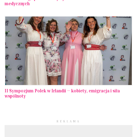
medycznych
II Sympozjum Polek w Irlandii — kobiety, emigracja i siła
wspólnoty
REKLAMA