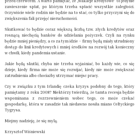
przed czerwcem. A warto pamiętać, że „wakacje kredytowe” to jedynie
zawieszenie spłat, po którym trzeba spłacić wszystkie zaległości.
Oczywiście wiele rodzin nie będzie na to stać, co tylko przyczyni się do
zwiększenia fali przejęć nieruchomości.
Skutkować to będzie coraz większą liczbą tzw. złych kredytów oraz
rosnącą niechęcią banków do udzielania pożyczek. Czyli na rynku
będzie mniej pieniędzy, a co za tym idzie – firmy będą miały utrudniony
dostęp do linii kredytowych i mniej środków na rozwój tak konieczny
w chwili, kiedy pandemia ustanie.
Jakie będą skutki, chyba nie trzeba wyjaśniać, bo każdy wie, co się
dzieje, kiedy firma nie może się rozwijać, kiedy nie może zwiększać
zatrudnienia albo chociażby utrzymać miejsc pracy.
Czy w związku z tym Irlandię czeka kryzys podobny do tego, który
pamiętamy z roku 2008? Niektórzy twierdzą, że tamta recesja będzie
wspominana z rozrzewnieniem wobec tego, co może czekać
gospodarkę, która w zasadzie tak niedawno nosiła miano Celtyckiego
Tygrysa.
Miejmy nadzieję, że się mylą.
Krzysztof Wiśniewski