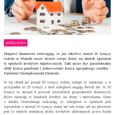
publicystyka
Eksperci finansowi ostrzegają, że już wkrótce nawet 16 tysięcy
rodzin w Irlandii może stracić swoje domy na skutek opóźnień
w spłatach kredytów hipotecznych. Taki może być paradoksalny
efekt końca pandemii i jednocześnie końca specjalnego zasiłku –
Pandemic Unemployment Payment.
W tej chwili już ponad 55 tysięcy rodzin zalega ze spłatami, a w
przypadku aż 25 tysięcy z nich zaległości sięgają dwóch lat. Te 55
tysięcy to niemal 8 procent wszystkich gospodarstw domowych,
które spłacają w bankach kredyty na domy i mieszkania. Dane
z Banku Centralnego wskazują, że zaległości w spłatach jest
wprawdzie o niemal 10 tysięcy mniej niż rok temu, ale po pierwsze
jest to skutek mniejszej liczby kredytów udzielanych przez banki