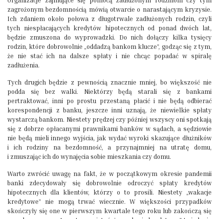
Organizacje zajmujące się pomocą zadłużonym rodzinom czy tym
zagrożonym bezdomnością mówią otwarcie o narastającym kryzysie.
Ich zdaniem około połowa z długotrwale zadłużonych rodzin, czyli
tych niespłacających kredytów hipotecznych od ponad dwóch lat,
będzie zmuszona do wyprowadzki. Do nich dołączy kilka tysięcy
rodzin, które dobrowolnie „oddadzą bankom klucze”, godząc się z tym,
że nie stać ich na dalsze spłaty i nie chcąc popadać w spiralę
zadłużenia.
Tych drugich będzie z pewnością znacznie mniej, bo większość nie
podda się bez walki. Niektórzy będą starali się z bankami
pertraktować, inni po prostu przestaną płacić i nie będą odbierać
korespondencji z banku, jeszcze inni uznają, że niewielkie spłaty
wystarczą bankom. Niestety prędzej czy później wszyscy oni spotkają
się z dobrze opłacanymi prawnikami banków w sądach, a sędziowie
nie będą mieli innego wyjścia, jak wydać wyroki skazujące dłużników
i ich rodziny na bezdomność, a przynajmniej na utratę domu,
i zmuszając ich do wynajęcia sobie mieszkania czy domu.
Warto zwrócić uwagę na fakt, że w początkowym okresie pandemii
banki zdecydowały się dobrowolnie odroczyć spłaty kredytów
hipotecznych dla klientów, którzy o to prosili. Niestety „wakacje
kredytowe” nie mogą trwać wiecznie. W większości przypadków
skończyły się one w pierwszym kwartale tego roku lub zakończą się