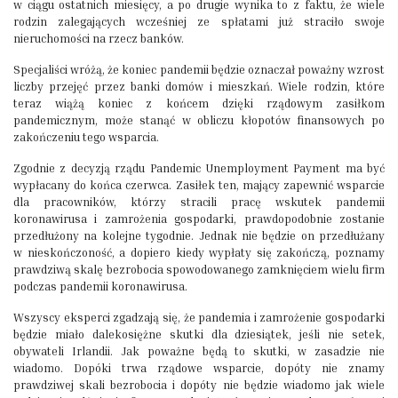
w ciągu ostatnich miesięcy, a po drugie wynika to z faktu, że wiele
rodzin zalegających wcześniej ze spłatami już straciło swoje
nieruchomości na rzecz banków.
Specjaliści wróżą, że koniec pandemii będzie oznaczał poważny wzrost
liczby przejęć przez banki domów i mieszkań. Wiele rodzin, które
teraz wiążą koniec z końcem dzięki rządowym zasiłkom
pandemicznym, może stanąć w obliczu kłopotów finansowych po
zakończeniu tego wsparcia.
Zgodnie z decyzją rządu Pandemic Unemployment Payment ma być
wypłacany do końca czerwca. Zasiłek ten, mający zapewnić wsparcie
dla pracowników, którzy stracili pracę wskutek pandemii
koronawirusa i zamrożenia gospodarki, prawdopodobnie zostanie
przedłużony na kolejne tygodnie. Jednak nie będzie on przedłużany
w nieskończoność, a dopiero kiedy wypłaty się zakończą, poznamy
prawdziwą skalę bezrobocia spowodowanego zamknięciem wielu firm
podczas pandemii koronawirusa.
Wszyscy eksperci zgadzają się, że pandemia i zamrożenie gospodarki
będzie miało dalekosiężne skutki dla dziesiątek, jeśli nie setek,
obywateli Irlandii. Jak poważne będą to skutki, w zasadzie nie
wiadomo. Dopóki trwa rządowe wsparcie, dopóty nie znamy
prawdziwej skali bezrobocia i dopóty nie będzie wiadomo jak wiele