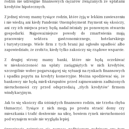
rodzin nie udźwignie finansowych ciężarów związanych ze spłatami
kredytów hipotecznych.
Z jednej strony mamy tysiące rodzin, które żyją w lekkim zawieszeniu
i nie wiedzą ani kiedy Pandemic Unemployment Payment się skończy,
ani czy ich miejsca pracy będą nadal istniały po ponownym otwarciu
gospodarki. Najpoważniejsze powody do zmartwienia mają
pracownicy sektora gastronomicznego, hotelarskiego
i turystycznego. Wiele firm z tych branż już ogłosiło upadłość albo
zapowiedziało, że zrobi to, kiedy tylko zakończy się rządowe wsparcie.
Z drugiej strony mamy banki, które nie będą oczekiwać
w nieskończoność na spłaty zaciągniętych w nich kredytów,
szczególnie wobec pogarszającej się sytuacji na rynkach finansowych
i spadku popytu na kredyty komercyjne. Można spodziewać się, że
bankowcy nie będą mieli skrupułów przed zajmowaniem zadłużonych
nieruchomości czy przed odsprzedażą „złych kredytów” firmom
windykacyjnym.
Jak to się skończy dla ściśniętych finansowo rodzin, nie trzeba chyba
tłumaczyć. Tysiące z nich mogą po prostu stracić domy czy
mieszkania i trafić dosłownie na ulicę, bowiem rynek nieruchomości
pod wynajem wcale nie wygląda lepiej.