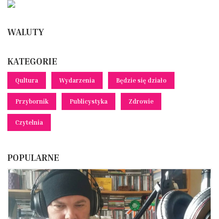
WALUTY
KATEGORIE
Qultura
Wydarzenia
Będzie się działo
Przybornik
Publicystyka
Zdrowie
Czytelnia
POPULARNE