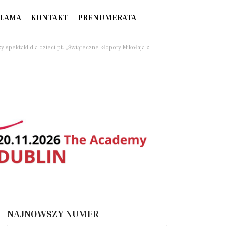
LAMA
KONTAKT
PRENUMERATA
 spektakl dla dzieci pt. „Świąteczne kłopoty Mikołaja z
NAJNOWSZY NUMER