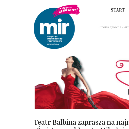
START
Strona główna
/
Art
Teatr Balbina zaprasza na najn