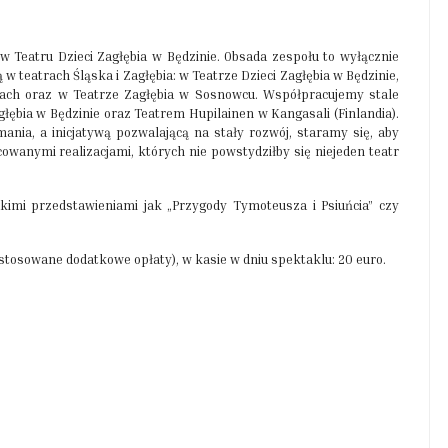
w Teatru Dzieci Zagłębia w Będzinie. Obsada zespołu to wyłącznie
w teatrach Śląska i Zagłębia: w Teatrze Dzieci Zagłębia w Będzinie,
cach oraz w Teatrze Zagłębia w Sosnowcu. Współpracujemy stale
głębia w Będzinie oraz Teatrem Hupilainen w Kangasali (Finlandia).
ania, a inicjatywą pozwalającą na stały rozwój, staramy się, aby
owanymi realizacjami, których nie powstydziłby się niejeden teatr
takimi przedstawieniami jak „Przygody Tymoteusza i Psiuńcia” czy
astosowane dodatkowe opłaty), w kasie w dniu spektaklu: 20 euro.