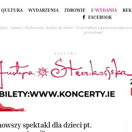
QULTURA
WYDARZENIA
ZDROWIE
E-WYDANIA
REK
FACEBOOK
ykuły
/
Qultura
/
Wydarzenia
/
Będzie się działo
/
Teatr Balbina zaprasza na najnowszy
prezentami”.
REKLAMA
owszy spektakl dla dzieci pt.