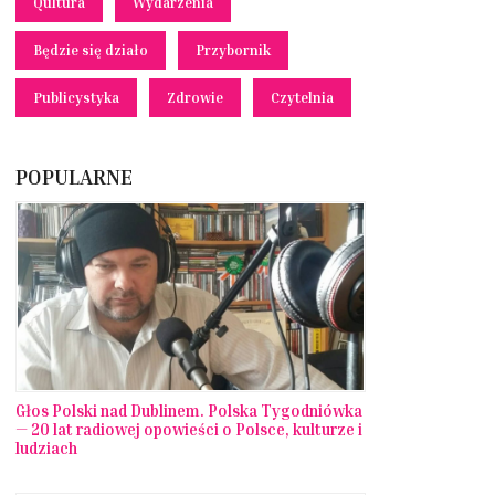
Qultura
Wydarzenia
Będzie się działo
Przybornik
Publicystyka
Zdrowie
Czytelnia
POPULARNE
Głos Polski nad Dublinem. Polska Tygodniówka
— 20 lat radiowej opowieści o Polsce, kulturze i
ludziach