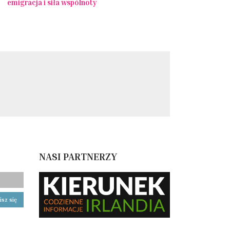
emigracja i siła wspólnoty
NASI PARTNERZY
isz się