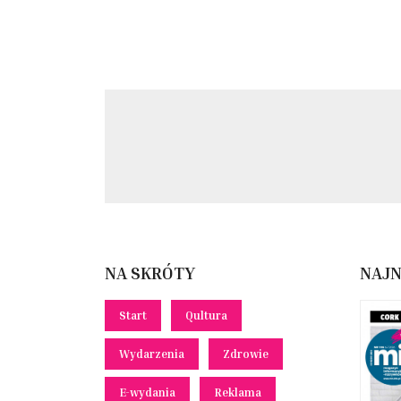
NA SKRÓTY
NAJ
Start
Qultura
Wydarzenia
Zdrowie
E-wydania
Reklama