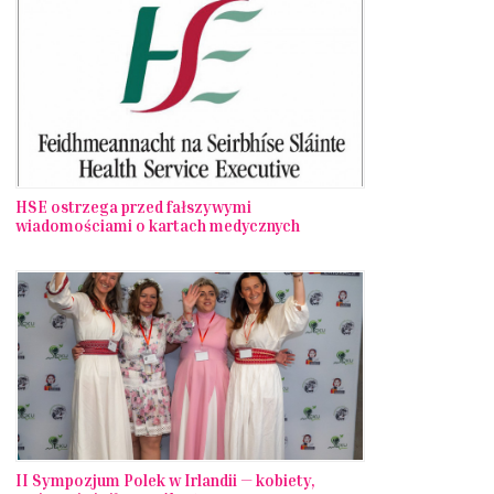
HSE ostrzega przed fałszywymi
wiadomościami o kartach medycznych
II Sympozjum Polek w Irlandii — kobiety,