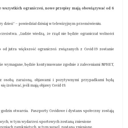
ie wszystkich ograniczeń, nowe przepisy mają obowiązywać od 6
obry dzień” – powiedział dzisiaj w telewizyjnym przemówieniu.
czeństwa. „Ludzie wiedzą, że rząd nie będzie ograniczał wolności
o od jutra większość ograniczeń związanych z Covid-19 zostanie
ecnie wymagane, będzie kontynuowane zgodnie z zaleceniami NPHET,
z osobą zarażoną, objawami i pozytywnymi przypadkami będą
ię izolować, jeśli mają objawy Covid-19.
 godzin otwarcia. Paszporty Covidowe i dystans społeczny zostają
owych, w tym wydarzeń sportowych zostaną zniesione
zeniach zamkniętych, w tym wesel, zostaną zniesione.