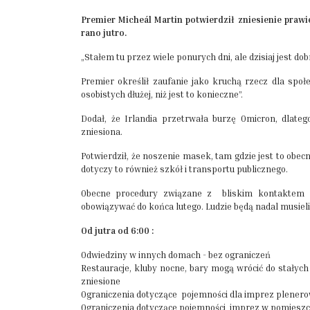
Premier Micheál Martin potwierdził zniesienie praw
rano jutro.
„Stałem tu przez wiele ponurych dni, ale dzisiaj jest d
Premier określił zaufanie jako kruchą rzecz dla społe
osobistych dłużej, niż jest to konieczne”.
Dodał, że Irlandia przetrwała burzę Omicron, dlateg
zniesiona.
Potwierdził, że noszenie masek, tam gdzie jest to ob
dotyczy to również szkół i transportu publicznego.
Obecne procedury związane z bliskim kontaktem 
obowiązywać do końca lutego. Ludzie będą nadal musieli s
Od jutra od 6:00 :
Odwiedziny w innych domach - bez ograniczeń
Restauracje, kluby nocne, bary mogą wrócić do stałych
zniesione
Ograniczenia dotyczące pojemności dla imprez plener
Ograniczenia dotyczące pojemności imprez w pomieszc