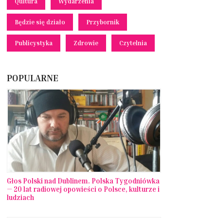
Qultura
Wydarzenia
Będzie się działo
Przybornik
Publicystyka
Zdrowie
Czytelnia
POPULARNE
Głos Polski nad Dublinem. Polska Tygodniówka
— 20 lat radiowej opowieści o Polsce, kulturze i
ludziach