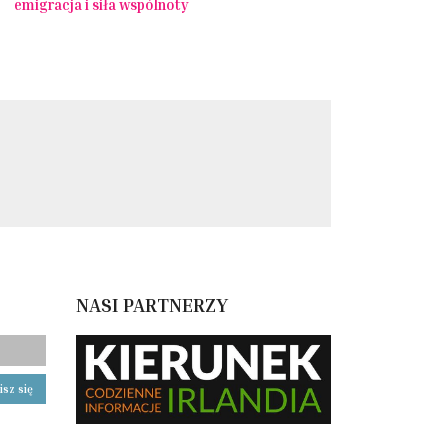
emigracja i siła wspólnoty
NASI PARTNERZY
isz się