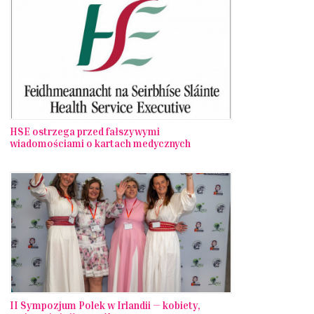
HSE ostrzega przed fałszywymi
wiadomościami o kartach medycznych
II Sympozjum Polek w Irlandii — kobiety,