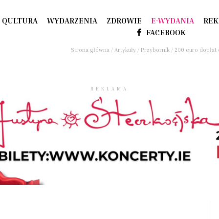
QULTURA
WYDARZENIA
ZDROWIE
E-WYDANIA
REK
FACEBOOK
Strona główna
/
Artykuły
/
Przybornik
/
200 euro dopłat 
REKLAMA