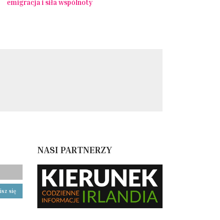
emigracja i siła wspólnoty
NASI PARTNERZY
isz się