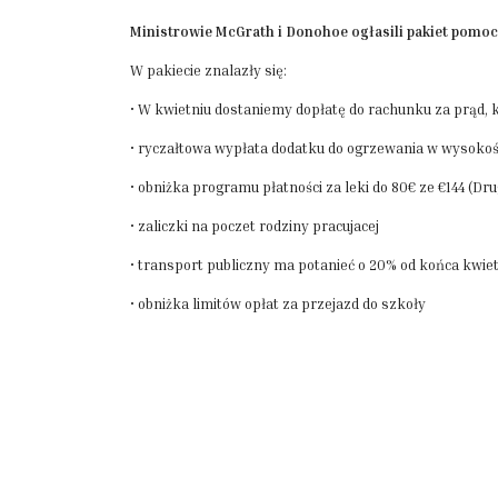
Ministrowie McGrath i Donohoe ogłasili pakiet pomoc
W pakiecie znalazły się:
• W kwietniu dostaniemy dopłatę do rachunku za prąd, 
• ryczałtowa wypłata dodatku do ogrzewania w wysokoś
• obniżka programu płatności za leki do 80€ ze €144 (D
• zaliczki na poczet rodziny pracujacej
• transport publiczny ma potanieć o 20% od końca kwie
• obniżka limitów opłat za przejazd do szkoły