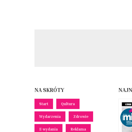
NA SKRÓTY
NAJ
Start
Qultura
Wydarzenia
Zdrowie
E-wydania
Reklama