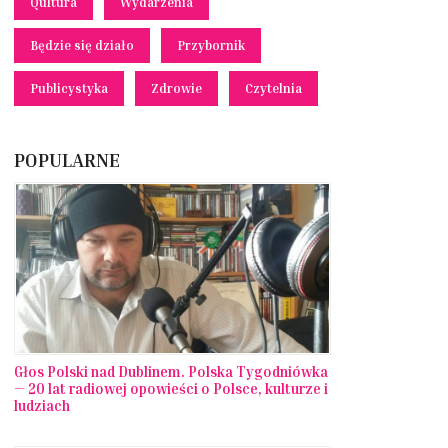
Qultura
Wydarzenia
Będzie się działo
Przybornik
Publicystyka
Zdrowie
Czytelnia
POPULARNE
Głos Polski nad Dublinem. Polska Tygodniówka
— 20 lat radiowej opowieści o Polsce, kulturze i
ludziach