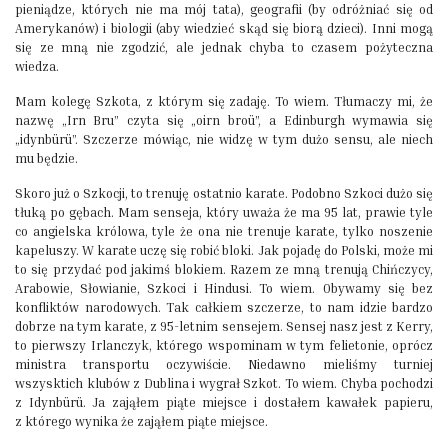
pieniądze, których nie ma mój tata), geografii (by odróżniać się od
Amerykanów) i biologii (aby wiedzieć skąd się biorą dzieci). Inni mogą
się ze mną nie zgodzić, ale jednak chyba to czasem pożyteczna
wiedza.
Mam kolegę Szkota, z którym się zadaję. To wiem. Tłumaczy mi, że
nazwę „Irn Bru” czyta się „oirn broü”, a Edinburgh wymawia się
„idynbürü”. Szczerze mówiąc, nie widzę w tym dużo sensu, ale niech
mu będzie.
Skoro już o Szkocji, to trenuję ostatnio karate. Podobno Szkoci dużo się
tłuką po gębach. Mam senseja, który uważa że ma 95 lat, prawie tyle
co angielska królowa, tyle że ona nie trenuje karate, tylko noszenie
kapeluszy. W karate uczę się robić bloki. Jak pojadę do Polski, może mi
to się przydać pod jakimś blokiem. Razem ze mną trenują Chińczycy,
Arabowie, Słowianie, Szkoci i Hindusi. To wiem. Obywamy się bez
konfliktów narodowych. Tak całkiem szczerze, to nam idzie bardzo
dobrze na tym karate, z 95-letnim sensejem. Sensej nasz jest z Kerry,
to pierwszy Irlanczyk, którego wspominam w tym felietonie, oprócz
ministra transportu oczywiście. Niedawno mieliśmy turniej
wszysktich klubów z Dublina i wygrał Szkot. To wiem. Chyba pochodzi
z Idynbürü. Ja zająłem piąte miejsce i dostałem kawałek papieru,
z którego wynika że zająłem piąte miejsce.