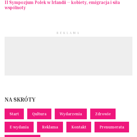
II Sympozjum Polek w Irlandii — kobiety, emigracja i siła
wspólnoty
REKLAMA
NA SKRÓTY
Start
Qultura
Wydarzenia
Zdrowie
E-wydania
Reklama
Kontakt
Prenumerata