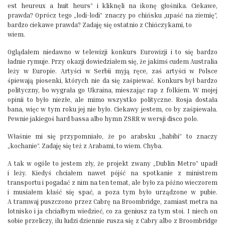
est heureux a huit heurs” i kliknęli na ikonę głośnika. Ciekawe,
prawda? Oprócz tego „lodi-lodi” znaczy po chińsku „upaść na ziemię”,
bardzo ciekawe prawda? Zadaję się ostatnio z Chińczykami, to
wiem.
Oglądałem niedawno w telewizji konkurs Eurowizji i to się bardzo
ładnie rymuje. Przy okazji dowiedziałem się, że jakimś cudem Australia
leży w Europie. Artyści w Serbii myją ręce, zaś artyści w Polsce
śpiewają piosenki, których nie da się zaśpiewać. Konkurs był bardzo
polityczny, bo wygrała go Ukraina, mieszając rap z folkiem. W mojej
opinii to było niezłe, ale mimo wszystko polityczne. Rosja dostała
bana, więc w tym roku jej nie było. Ciekawy jestem, co by zaśpiewała.
Pewnie jakiegoś hard bassa albo hymn ZSRR w wersji disco polo.
Właśnie mi się przypomniało, że po arabsku „habibi” to znaczy
„kochanie”. Zadaję się też z Arabami, to wiem. Chyba.
A tak w ogóle to jestem zły, że projekt zwany „Dublin Metro” upadł
i leży. Kiedyś chciałem nawet pójść na spotkanie z ministrem
transportu i pogadać z nim na ten temat, ale było za późno wieczorem
i musiałem kłaść się spać, a poza tym było urządzone w pubie.
A tramwaj puszczono przez Cabrę na Broombridge, zamiast metra na
lotnisko i ja chciałbym wiedzieć, co za geniusz za tym stoi. I niech on
sobie przeliczy, ilu ludzi dziennie rusza się z Cabry albo z Broombridge