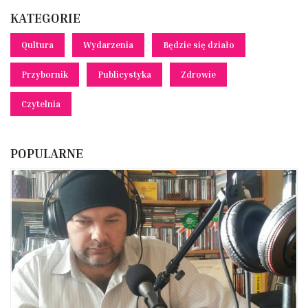
KATEGORIE
Qultura
Wydarzenia
Będzie się działo
Przybornik
Publicystyka
Zdrowie
Czytelnia
POPULARNE