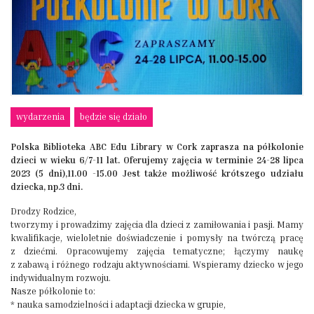
wydarzenia
będzie się działo
Polska Biblioteka ABC Edu Library w Cork zaprasza na półkolonie
dzieci w wieku 6/7-11 lat. Oferujemy zajęcia w terminie 24-28 lipca
2023 (5 dni),11.00 -15.00
Jest także możliwość krótszego udziału
dziecka, np.3 dni.
Drodzy Rodzice,
tworzymy i prowadzimy zajęcia dla dzieci z zamiłowania i pasji. Mamy
kwalifikacje, wieloletnie doświadczenie i pomysły na twórczą pracę
z dziećmi. Opracowujemy zajęcia tematyczne; łączymy naukę
z zabawą i różnego rodzaju aktywnościami. Wspieramy dziecko w jego
indywidualnym rozwoju.
Nasze półkolonie to:
* nauka samodzielności i adaptacji dziecka w grupie,