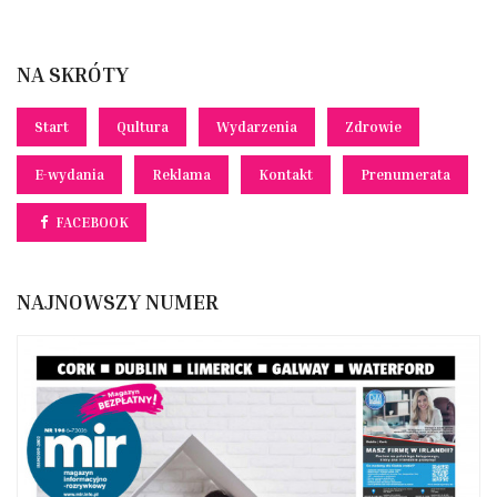
NA SKRÓTY
Start
Qultura
Wydarzenia
Zdrowie
E-wydania
Reklama
Kontakt
Prenumerata
FACEBOOK
NAJNOWSZY NUMER