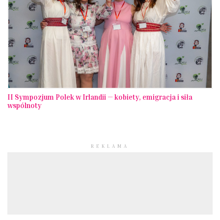
II Sympozjum Polek w Irlandii — kobiety, emigracja i siła
wspólnoty
REKLAMA