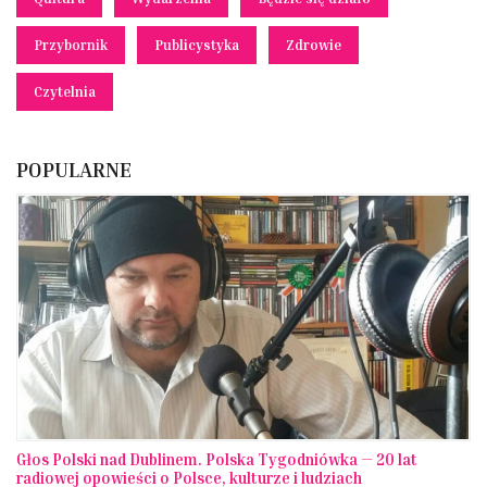
Przybornik
Publicystyka
Zdrowie
Czytelnia
POPULARNE
Głos Polski nad Dublinem. Polska Tygodniówka — 20 lat
radiowej opowieści o Polsce, kulturze i ludziach