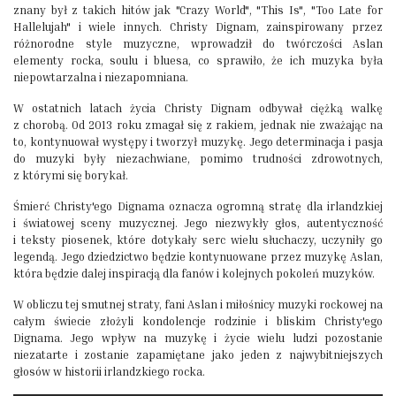
znany był z takich hitów jak "Crazy World", "This Is", "Too Late for
Hallelujah" i wiele innych. Christy Dignam, zainspirowany przez
różnorodne style muzyczne, wprowadził do twórczości Aslan
elementy rocka, soulu i bluesa, co sprawiło, że ich muzyka była
niepowtarzalna i niezapomniana.
W ostatnich latach życia Christy Dignam odbywał ciężką walkę
z chorobą. Od 2013 roku zmagał się z rakiem, jednak nie zważając na
to, kontynuował występy i tworzył muzykę. Jego determinacja i pasja
do muzyki były niezachwiane, pomimo trudności zdrowotnych,
z którymi się borykał.
Śmierć Christy'ego Dignama oznacza ogromną stratę dla irlandzkiej
i światowej sceny muzycznej. Jego niezwykły głos, autentyczność
i teksty piosenek, które dotykały serc wielu słuchaczy, uczyniły go
legendą. Jego dziedzictwo będzie kontynuowane przez muzykę Aslan,
która będzie dalej inspiracją dla fanów i kolejnych pokoleń muzyków.
W obliczu tej smutnej straty, fani Aslan i miłośnicy muzyki rockowej na
całym świecie złożyli kondolencje rodzinie i bliskim Christy'ego
Dignama. Jego wpływ na muzykę i życie wielu ludzi pozostanie
niezatarte i zostanie zapamiętane jako jeden z najwybitniejszych
głosów w historii irlandzkiego rocka.