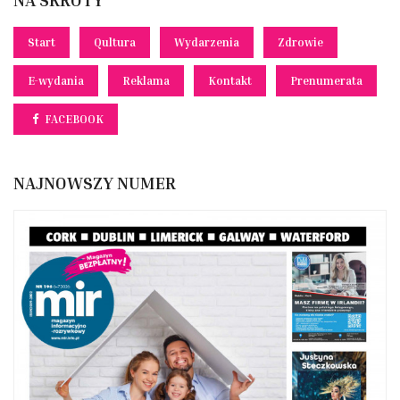
Start
Qultura
Wydarzenia
Zdrowie
E-wydania
Reklama
Kontakt
Prenumerata
FACEBOOK
NAJNOWSZY NUMER