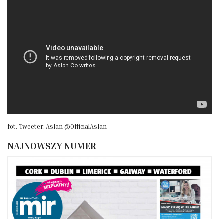
fot. Tweeter: Aslan @OfficialAslan
NAJNOWSZY NUMER