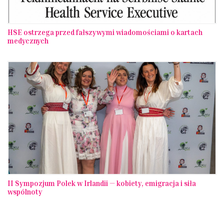
HSE ostrzega przed fałszywymi wiadomościami o kartach
medycznych
II Sympozjum Polek w Irlandii — kobiety, emigracja i siła
wspólnoty