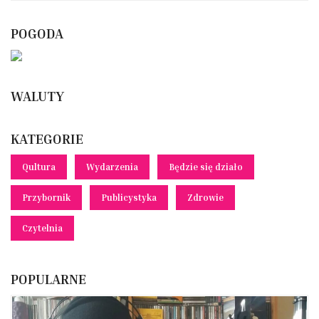
POGODA
WALUTY
KATEGORIE
Qultura
Wydarzenia
Będzie się działo
Przybornik
Publicystyka
Zdrowie
Czytelnia
POPULARNE