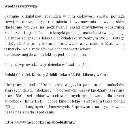
Wiedza i rozrywka
Czytanie kilkulatkowi rozbudza w nim ciekawość świata, pomaga
rozwijać mowę, uczy rozumienia i wymawiania nowych słów.
Następnie wpływa na poznawanie zasad prawidłowej konstrukcji
zdań czy ortografii. Ponadto książki pokazują maluchowi świat, jakiego
nie może zobaczyć z bliska i doświadczyć w realnym życiu. Dlatego
należy dbać o to, by lektura, którą wybieramy, miała zróżnicowana
tematykę. Rola rodziców we doborze wartościowej i
dostosowanej do wieku lektury jest nieoceniona.
Rodzicu, wprowadź swoje dziecko w świat książek!
Polski Ośrodek Kultury & Biblioteka ABC EduLibrary w Cork
Oferujemy ponad 13500 książek w języku polskim dla maluchów,
starszych dzieci, młodzieży i dorosłych; wszystkie działy literatury
oraz 1500 szt. zbiorów audiowizualnych (słuchowiska dla dzieci,
audiobooki, filmy DVD – dobre kino polskie i świtowe) a także ponad
150 gier edukacyjnych i planszowych. Zapraszamy na organizowane
przez nas zajęcia i spotkanie.
https://www.facebook.com/abcedulibrary/