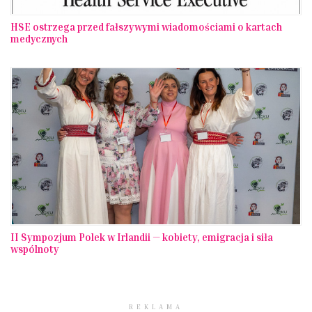
HSE ostrzega przed fałszywymi wiadomościami o kartach
medycznych
II Sympozjum Polek w Irlandii — kobiety, emigracja i siła
wspólnoty
REKLAMA