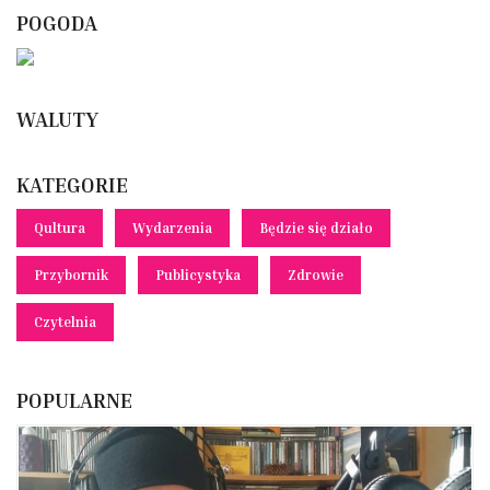
POGODA
WALUTY
KATEGORIE
Qultura
Wydarzenia
Będzie się działo
Przybornik
Publicystyka
Zdrowie
Czytelnia
POPULARNE