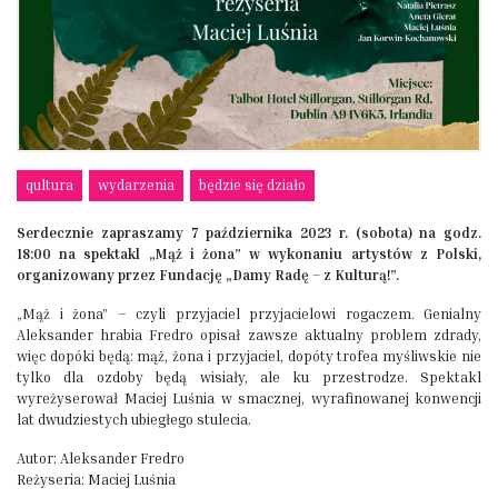
qultura
wydarzenia
będzie się działo
Serdecznie zapraszamy 7 października 2023 r. (sobota) na godz.
18:00 na spektakl „Mąż i żona” w wykonaniu artystów z Polski,
organizowany przez Fundację „Damy Radę – z Kulturą!”.
„Mąż i żona” – czyli przyjaciel przyjacielowi rogaczem. Genialny
Aleksander hrabia Fredro opisał zawsze aktualny problem zdrady,
więc dopóki będą: mąż, żona i przyjaciel, dopóty trofea myśliwskie nie
tylko dla ozdoby będą wisiały, ale ku przestrodze. Spektakl
wyreżyserował Maciej Luśnia w smacznej, wyrafinowanej konwencji
lat dwudziestych ubiegłego stulecia.
Autor: Aleksander Fredro
Reżyseria: Maciej Luśnia