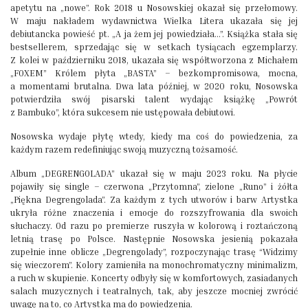
apetytu na „nowe”. Rok 2018 u Nosowskiej okazał się przełomowy.
W maju nakładem wydawnictwa Wielka Litera ukazała się jej
debiutancka powieść pt. „A ja żem jej powiedziała…”. Książka stała się
bestsellerem, sprzedając się w setkach tysiącach egzemplarzy.
Z kolei w październiku 2018, ukazała się współtworzona z Michałem
„FOXEM” Królem płyta „BASTA” – bezkompromisowa, mocna,
a momentami brutalna. Dwa lata później, w 2020 roku, Nosowska
potwierdziła swój pisarski talent wydając książkę „Powrót
z Bambuko”, która sukcesem nie ustępowała debiutowi.
Nosowska wydaje płytę wtedy, kiedy ma coś do powiedzenia, za
każdym razem redefiniując swoją muzyczną tożsamość.
Album „DEGRENGOLADA” ukazał się w maju 2023 roku. Na płycie
pojawiły się single – czerwona „Przytomna”, zielone „Runo” i żółta
„Piękna Degrengolada”. Za każdym z tych utworów i barw Artystka
ukryła różne znaczenia i emocje do rozszyfrowania dla swoich
słuchaczy. Od razu po premierze ruszyła w kolorową i roztańczoną
letnią trasę po Polsce. Następnie Nosowska jesienią pokazała
zupełnie inne oblicze „Degrengolady”, rozpoczynając trasę “Widzimy
się wieczorem”. Kolory zamieniła na monochromatyczny minimalizm,
a ruch w skupienie. Koncerty odbyły się w komfortowych, zasiadanych
salach muzycznych i teatralnych, tak, aby jeszcze mocniej zwrócić
uwagę na to, co Artystka ma do powiedzenia.