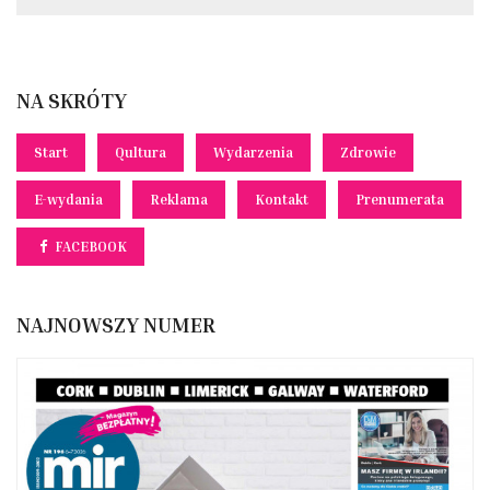
NA SKRÓTY
Start
Qultura
Wydarzenia
Zdrowie
E-wydania
Reklama
Kontakt
Prenumerata
FACEBOOK
NAJNOWSZY NUMER