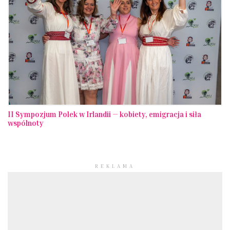
II Sympozjum Polek w Irlandii — kobiety, emigracja i siła
wspólnoty
REKLAMA