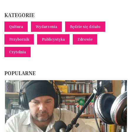
KATEGORIE
Qultura
Wydarzenia
Będzie się działo
Przybornik
Publicystyka
Zdrowie
Czytelnia
POPULARNE