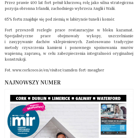
Przez prawie 400 lat fort pełnił kluczową rolę jako silna strategiczna
pozycja obronna Irlandii, zachodniego wybrzeża Anglii i Walii.
65% fortu znajduje się pod ziemią w labiryncie tuneli i komór.
Fort przeszedł rozległe prace restauracyjne w bloku kazamat.
Specjalistyczne prace obejmowały wykopy, uszczelnianie
i zasypywanie dachów sklepieniowych. Zastosowano tradycyjne
metody czyszczenia kamieni i ponownego spoinowania murów
wapienną zaprawą, w celu zabezpieczenia integralności oryginalnej
konstrukcji.
Fot. www.corkcoco.ie/en/visitor/camden-fort-meagher
NAJNOWSZY NUMER