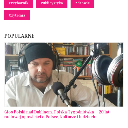
Przybornik
Publicystyka
Zdrowie
Czytelnia
POPULARNE
Głos Polski nad Dublinem. Polska Tygodniówka — 20 lat
radiowej opowieści o Polsce, kulturze i ludziach