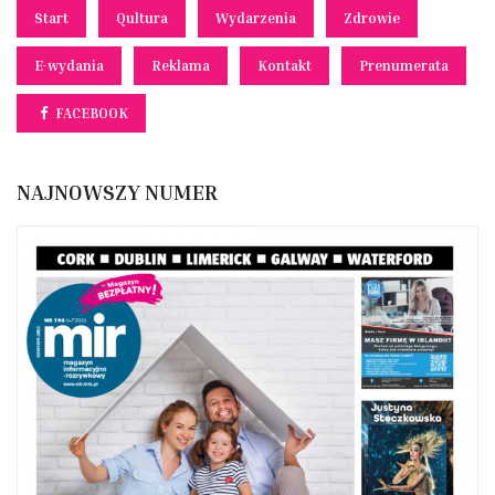
Start
Qultura
Wydarzenia
Zdrowie
E-wydania
Reklama
Kontakt
Prenumerata
FACEBOOK
NAJNOWSZY NUMER