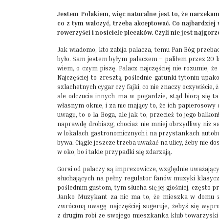
Jestem Polakiem, więc naturalne jest to, że narzekam
co z tym walczyć, trzeba akceptować. Co najbardzie
rowerzyści i nosiciele plecaków. Czyli nie jest najgorze
Jak wiadomo, kto zabija palacza, temu Pan Bóg przebac
było. Sam jestem byłym palaczem – paliłem przez 20 lat
wiem, o czym piszę. Palacz najczęściej nie rozumie, ż
Najczęściej to zresztą poślednie gatunki tytoniu up
szlachetnych cygar czy fajki, co nie znaczy oczywiście,
ale odczucia innych ma w pogardzie, stąd biorą się t
własnym oknie, i za nic mający to, że ich papierosowy
uwagę, to o la Boga, ale jak to, przecież to jego bal
naprawdę drobiazg, chociaż nie mniej obrzydliwy niż s
w lokalach gastronomicznych i na przystankach autobu
bywa. Ciągle jeszcze trzeba uważać na ulicy, żeby nie
w oko, bo i takie przypadki się zdarzają.
Gorsi od palaczy są imprezowicze, względnie uważając
słuchających na pełny regulator fanów muzyki klasyczn
poślednim gustom, tym słucha się jej głośniej, często
Janko Muzykant za nic ma to, że mieszka w domu ze 
zwróconą uwagę najczęściej sugeruje, żebyś się wypro
z drugim robi ze swojego mieszkanka klub towarzyski