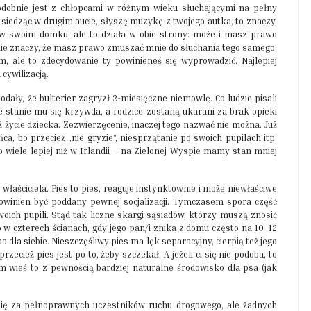
Podobnie jest z chłopcami w różnym wieku słuchającymi na pełny
, siedząc w drugim aucie, słyszę muzykę z twojego autka, to znaczy,
u w swoim domku, ale to działa w obie strony: może i masz prawo
o nie znaczy, że masz prawo zmuszać mnie do słuchania tego samego.
 ale to zdecydowanie ty powinieneś się wyprowadzić. Najlepiej
cywilizacją.
odały, że bulterier zagryzł 2-miesięczne niemowlę. Co ludzie pisali
 stanie mu się krzywda, a rodzice zostaną ukarani za brak opieki
iż życie dziecka. Zezwierzęcenie, inaczej tego nazwać nie można. Już
a, bo przecież „nie gryzie”, niesprzątanie po swoich pupilach itp.
wiele lepiej niż w Irlandii – na Zielonej Wyspie mamy stan mniej
 właściciela. Pies to pies, reaguje instynktownie i może niewłaściwe
powinien być poddany pewnej socjalizacji. Tymczasem spora część
ich pupili. Stąd tak liczne skargi sąsiadów, którzy muszą znosić
 w czterech ścianach, gdy jego pan/i znika z domu często na 10–12
a dla siebie. Nieszczęśliwy pies ma lęk separacyjny, cierpią też jego
zecież pies jest po to, żeby szczekał. A jeżeli ci się nie podoba, to
 wieś to z pewnością bardziej naturalne środowisko dla psa (jak
się za pełnoprawnych uczestników ruchu drogowego, ale żadnych