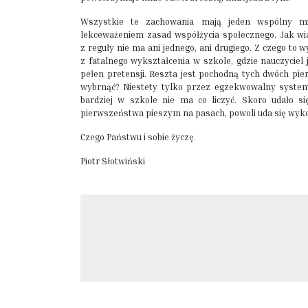
Wszystkie te zachowania mają jeden wspólny mi
lekceważeniem zasad współżycia społecznego. Jak wia
z reguły nie ma ani jednego, ani drugiego. Z czego to
z fatalnego wykształcenia w szkole, gdzie nauczyciel 
pełen pretensji. Reszta jest pochodną tych dwóch pi
wybrnąć? Niestety tylko przez egzekwowalny syste
bardziej w szkole nie ma co liczyć. Skoro udało 
pierwszeństwa pieszym na pasach, powoli uda się wyko
Czego Państwu i sobie życzę.
Piotr Słotwiński