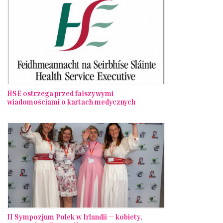
HSE ostrzega przed fałszywymi
wiadomościami o kartach medycznych
II Sympozjum Polek w Irlandii — kobiety,