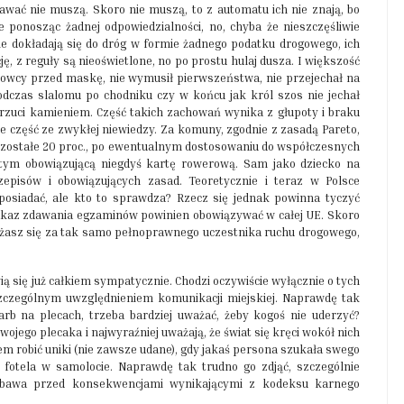
ać nie muszą. Skoro nie muszą, to z automatu ich nie znają, bo
 ponosząc żadnej odpowiedzialności, no, chyba że nieszczęśliwie
e dokładają się do dróg w formie żadnego podatku drogowego, ich
ję, z reguły są nieoświetlone, no po prostu hulaj dusza. I większość
erowcy przed maskę, nie wymusił pierwszeństwa, nie przejechał na
dczas slalomu po chodniku czy w końcu jak król szos nie jechał
 rzuci kamieniem. Część takich zachowań wynika z głupoty i braku
 część ze zwykłej niewiedzy. Za komuny, zgodnie z zasadą Pareto,
 Pozostałe 20 proc., po ewentualnym dostosowaniu do współczesnych
tym obowiązującą niegdyś kartę rowerową. Sam jako dziecko na
isów i obowiązujących zasad. Teoretycznie i teraz w Polsce
posiadać, ale kto to sprawdza? Rzecz się jednak powinna tyczyć
nakaz zdawania egzaminów powinien obowiązywać w całej UE. Skoro
ważasz się za tak samo pełnoprawnego uczestnika ruchu drogowego,
ą się już całkiem sympatycznie. Chodzi oczywiście wyłącznie o tych
szczególnym uwzględnieniem komunikacji miejskiej. Naprawdę tak
rb na plecach, trzeba bardziej uważać, żeby kogoś nie uderzyć?
swojego plecaka i najwyraźniej uważają, że świat się kręci wokół nich
ałem robić uniki (nie zawsze udane), gdy jakaś persona szukała swego
 fotela w samolocie. Naprawdę tak trudno go zdjąć, szczególnie
obawa przed konsekwencjami wynikającymi z kodeksu karnego