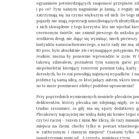
egzaminów potwierdzających znajomość przepisów zdaw
i po co? Tym samym nagminnie je łamią, z reguły nie
zatrzymają się na czymś większym od nich. Do tego ni
pojazdy nie mają rejestracji umożliwiających identyfikac
z nich skwapliwie z tego korzysta: kto nie wjechał ki
czerwonym świetle, nie zmusił pieszego do uskoku po
środkiem drogi, nie dając się wyminąć, niech pierwszy
instynktu samozachowawczego, a na to rady nie ma, ale
80 proc. było absolutnie złe i wymagające potępienia.
realiów, można by ponownie wprowadzić w życie. W 
takową zdawałem, poznałem tym samym garść przep
niepełnoletni kierujący rowerem powinni taką kartę 
dorosłych, bo to oni powodują najwięcej wypadków. I 
jeździsz tą samą ulicą, co ktoś jadący autem, skoro u
no to może powinieneś zdobyć podobne uprawnienia?
Przy poprzednich wymienionych nosiciele plecaków jawi
delikwentów, którzy plecaka nie zdejmują nigdy, ze 
trudno zrozumieć, że gdy ma się spory dodatkowy ga
Plecakowcy najczęściej nie widzą dalej niż koniec tegoż 
czy też raczej – razem z nimi. Nie zliczę, ile razy musi
miejsca na Ziemi, choćby tylko w postaci właściwego
w zatłoczonym i ciasnym miejscu? Czasami tylko 
powstrzymuje mnie od... A zresztą, mniejsza z tym.