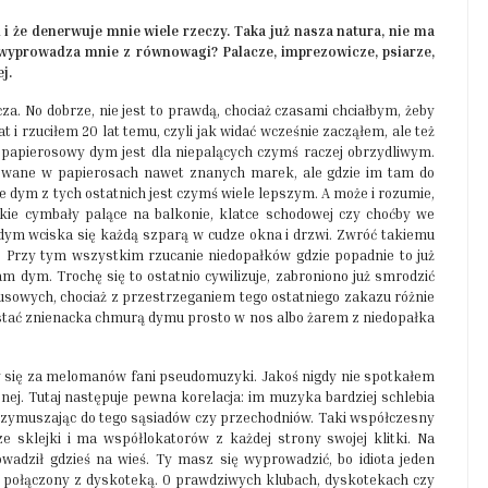
 i że denerwuje mnie wiele rzeczy. Taka już nasza natura, nie ma
j wyprowadza mnie z równowagi? Palacze, imprezowicze, psiarze,
j.
za. No dobrze, nie jest to prawdą, chociaż czasami chciałbym, żeby
 i rzuciłem 20 lat temu, czyli jak widać wcześnie zacząłem, ale też
e papierosowy dym jest dla niepalących czymś raczej obrzydliwym.
akowane w papierosach nawet znanych marek, ale gdzie im tam do
 że dym z tych ostatnich jest czymś wiele lepszym. A może i rozumie,
akie cymbały palące na balkonie, klatce schodowej czy choćby we
 dym wciska się każdą szparą w cudze okna i drzwi. Zwróć takiemu
kon! Przy tym wszystkim rzucanie niedopałków gdzie popadnie to już
am dym. Trochę się to ostatnio cywilizuje, zabroniono już smrodzić
sowych, chociaż z przestrzeganiem tego ostatniego zakazu różnie
 dostać znienacka chmurą dymu prosto w nos albo żarem z niedopałka
y się za melomanów fani pseudomuzyki. Jakoś nigdy nie spotkałem
ej. Tutaj następuje pewna korelacja: im muzyka bardziej schlebia
 przymuszając do tego sąsiadów czy przechodniów. Taki współczesny
sklejki i ma współlokatorów z każdej strony swojej klitki. Na
wadził gdzieś na wieś. Ty masz się wyprowadzić, bo idiota jeden
 połączony z dyskoteką. O prawdziwych klubach, dyskotekach czy