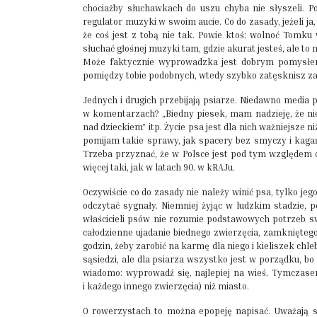
chociażby słuchawkach do uszu chyba nie słyszeli. 
regulator muzyki w swoim aucie. Co do zasady, jeżeli ja
że coś jest z tobą nie tak. Powie ktoś: wolnoć Tomk
słuchać głośnej muzyki tam, gdzie akurat jesteś, ale t
Może faktycznie wyprowadzka jest dobrym pomysłem,
pomiędzy tobie podobnych, wtedy szybko zatęsknisz za 
Jednych i drugich przebijają psiarze. Niedawno media p
w komentarzach? „Biedny piesek, mam nadzieję, że nie
nad dzieckiem” itp. Życie psa jest dla nich ważniejsze n
pomijam takie sprawy, jak spacery bez smyczy i kagańc
Trzeba przyznać, że w Polsce jest pod tym względem o 
więcej taki, jak w latach 90. w kRAJu.
Oczywiście co do zasady nie należy winić psa, tylko jego
odczytać sygnały. Niemniej żyjąc w ludzkim stadzie, 
właścicieli psów nie rozumie podstawowych potrzeb swo
całodzienne ujadanie biednego zwierzęcia, zamkniętego
godzin, żeby zarobić na karmę dla niego i kieliszek chleb
sąsiedzi, ale dla psiarza wszystko jest w porządku, bo pr
wiadomo: wyprowadź się, najlepiej na wieś. Tymczasem
i każdego innego zwierzęcia) niż miasto.
O rowerzystach to można epopeję napisać. Uważają 