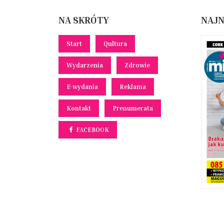
NA SKRÓTY
NAJ
Start
Qultura
Wydarzenia
Zdrowie
E-wydania
Reklama
Kontakt
Prenumerata
FACEBOOK