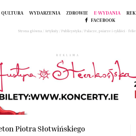
QULTURA
WYDARZENIA
ZDROWIE
E-WYDANIA
REK
FACEBOOK
Strona główna
/
Artykuły
/
Publicystyka
/
Palacze, psiarze i cykliści - fel
REKLAMA
elieton Piotra Słotwińskiego