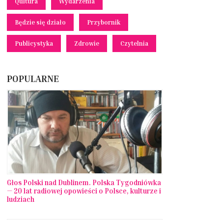
Qultura
Wydarzenia
Będzie się działo
Przybornik
Publicystyka
Zdrowie
Czytelnia
POPULARNE
Głos Polski nad Dublinem. Polska Tygodniówka
— 20 lat radiowej opowieści o Polsce, kulturze i
ludziach