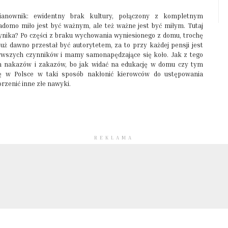
anownik: ewidentny brak kultury, połączony z kompletnym
domo miło jest być ważnym, ale też ważne jest być miłym. Tutaj
 wynika? Po części z braku wychowania wyniesionego z domu, trochę
już dawno przestał być autorytetem, za to przy każdej pensji jest
erwszych czynników i mamy samonapędzające się koło. Jak z tego
m nakazów i zakazów, bo jak widać na edukację w domu czy tym
się w Polsce w taki sposób nakłonić kierowców do ustępowania
rzenić inne złe nawyki.
REKLAMA