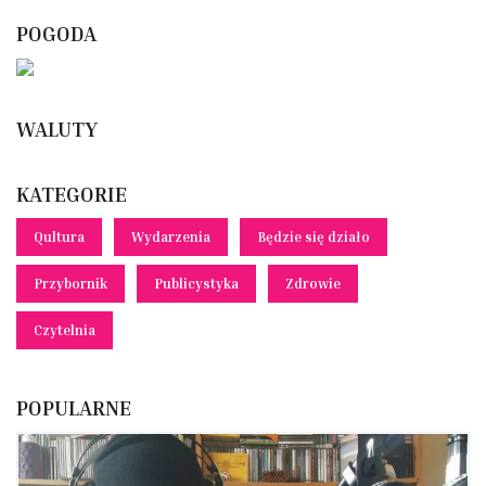
POGODA
WALUTY
KATEGORIE
Qultura
Wydarzenia
Będzie się działo
Przybornik
Publicystyka
Zdrowie
Czytelnia
POPULARNE