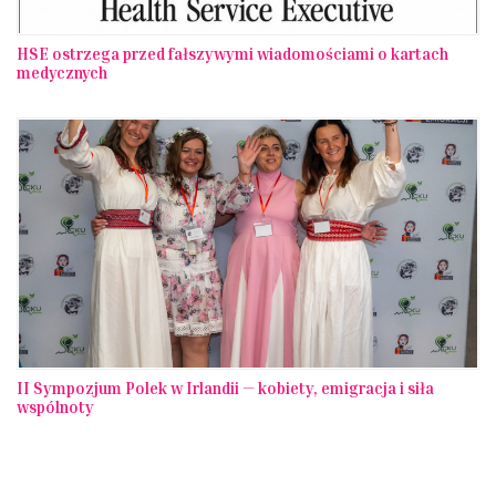
HSE ostrzega przed fałszywymi wiadomościami o kartach
medycznych
II Sympozjum Polek w Irlandii — kobiety, emigracja i siła
wspólnoty