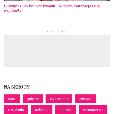
II Sympozjum Polek w Irlandii — kobiety, emigracja i siła
wspólnoty
REKLAMA
NA SKRÓTY
Start
Qultura
Wydarzenia
Zdrowie
E-wydania
Reklama
Kontakt
Prenumerata