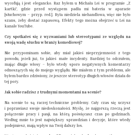
wycofują i jest elegancko. Raz byłem u Michała Lei w programie „Z
kartki”, gdzie przed występem padła mi bateria w aparacie
[słuchowym – przyp. red.]. Była niedziela niehandlowa, więc nie było
szans, żeby dostać zapasową. Efekty tego można obejrzeć u Lei na
kanale YouTube.
Czy spotkałeś się z wyzwaniami lub stereotypami ze względu na
swoją wadę słuchu w branży komediowej?
Nie przypominam sobie, aby miał jakieś nieprzyjemności z tego
powodu, jeżeli już, to jakieś małe incydenty. Bardziej to odczułem,
mając długie włosy – było wtedy sporo negatywnych komentarzy
odnoszących się do mojego wyglądu. Nie miałem z tym problemu, ale
byłem bardzo zdziwiony, że jeszcze stereotyp długich włosów działa do
tej pory.
Jak sobie radzisz z trudnymi momentami na scenie?
Na scenie to są raczej techniczne problemy. Cały czas się uczysz
i poprawiasz swoje niedoskonałości. Myślę, że najgorszą rzeczą jest
połączenie pracy i pasji, na którą poświęcasz czas po godzinach.
Według mnie to jest największy sprawdzian i decyzje, które wtedy
podejmiesz, mają wpływ na Twój dalszy los.