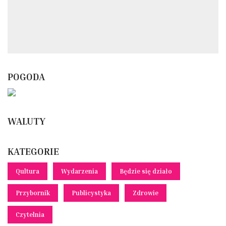
POGODA
WALUTY
KATEGORIE
Qultura
Wydarzenia
Będzie się działo
Przybornik
Publicystyka
Zdrowie
Czytelnia