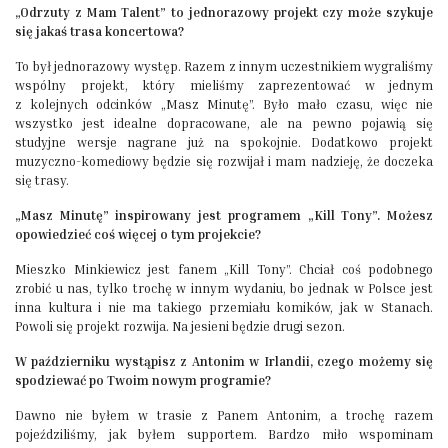
„Odrzuty z Mam Talent” to jednorazowy projekt czy może szykuje
się jakaś trasa koncertowa?
To był jednorazowy występ. Razem z innym uczestnikiem wygraliśmy
wspólny projekt, który mieliśmy zaprezentować w jednym
z kolejnych odcinków „Masz Minutę”. Było mało czasu, więc nie
wszystko jest idealne dopracowane, ale na pewno pojawią się
studyjne wersje nagrane już na spokojnie. Dodatkowo projekt
muzyczno-komediowy będzie się rozwijał i mam nadzieję, że doczeka
się trasy.
„Masz Minutę” inspirowany jest programem „Kill Tony”. Możesz
opowiedzieć coś więcej o tym projekcie?
Mieszko Minkiewicz jest fanem „Kill Tony”. Chciał coś podobnego
zrobić u nas, tylko trochę w innym wydaniu, bo jednak w Polsce jest
inna kultura i nie ma takiego przemiału komików, jak w Stanach.
Powoli się projekt rozwija. Na jesieni będzie drugi sezon.
W październiku wystąpisz z Antonim w Irlandii, czego możemy się
spodziewać po Twoim nowym programie?
Dawno nie byłem w trasie z Panem Antonim, a trochę razem
pojeździliśmy, jak byłem supportem. Bardzo miło wspominam