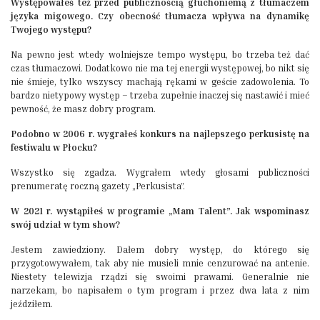
Występowałeś też przed publicznością głuchoniemą z tłumaczem
języka migowego. Czy obecność tłumacza wpływa na dynamikę
Twojego występu?
Na pewno jest wtedy wolniejsze tempo występu, bo trzeba też dać
czas tłumaczowi. Dodatkowo nie ma tej energii występowej, bo nikt się
nie śmieje, tylko wszyscy machają rękami w geście zadowolenia. To
bardzo nietypowy występ – trzeba zupełnie inaczej się nastawić i mieć
pewność, że masz dobry program.
Podobno w 2006 r. wygrałeś konkurs na najlepszego perkusistę na
festiwalu w Płocku?
Wszystko się zgadza. Wygrałem wtedy głosami publiczności
prenumeratę roczną gazety „Perkusista”.
W 2021 r. wystąpiłeś w programie „Mam Talent”. Jak wspominasz
swój udział w tym show?
Jestem zawiedziony. Dałem dobry występ, do którego się
przygotowywałem, tak aby nie musieli mnie cenzurować na antenie.
Niestety telewizja rządzi się swoimi prawami. Generalnie nie
narzekam, bo napisałem o tym program i przez dwa lata z nim
jeździłem.