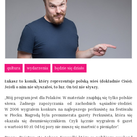
qultura
wydarzenia
będzie się działo
Łukasz to komik, który reprezentuje polską wieś (dokładnie Cisie).
Jeżeli o nim nie słyszałeś, to luz. On też nie słyszy.
„Mój program jest dla Polaków. W materiale znajdują się tylko polskie
słowa. Żadnego zapożyczania od zachodnich sąsiadów-złodziei.
W 2006 wygrałem konkurs na najlepszego perkusistę na festiwalu
w Płocku. Nagrodą była prenumerata gazety Perkusista, która się
okazała się dwumiesięcznikiem. Czyli łącznie wygrałem 6 gazet
o wartości 60 zł. Od tej pory nie muszę się martwić o pieniądze”.