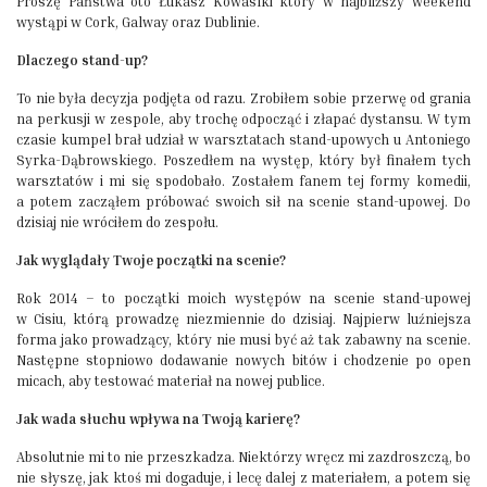
Proszę Państwa oto Łukasz Kowaslki który w najbliższy weekend
wystąpi w Cork, Galway oraz Dublinie.
Dlaczego stand-up?
To nie była decyzja podjęta od razu. Zrobiłem sobie przerwę od grania
na perkusji w zespole, aby trochę odpocząć i złapać dystansu. W tym
czasie kumpel brał udział w warsztatach stand-upowych u Antoniego
Syrka-Dąbrowskiego. Poszedłem na występ, który był finałem tych
warsztatów i mi się spodobało. Zostałem fanem tej formy komedii,
a potem zacząłem próbować swoich sił na scenie stand-upowej. Do
dzisiaj nie wróciłem do zespołu.
Jak wyglądały Twoje początki na scenie?
Rok 2014 – to początki moich występów na scenie stand-upowej
w Cisiu, którą prowadzę niezmiennie do dzisiaj. Najpierw luźniejsza
forma jako prowadzący, który nie musi być aż tak zabawny na scenie.
Następne stopniowo dodawanie nowych bitów i chodzenie po open
micach, aby testować materiał na nowej publice.
Jak wada słuchu wpływa na Twoją karierę?
Absolutnie mi to nie przeszkadza. Niektórzy wręcz mi zazdroszczą, bo
nie słyszę, jak ktoś mi dogaduje, i lecę dalej z materiałem, a potem się