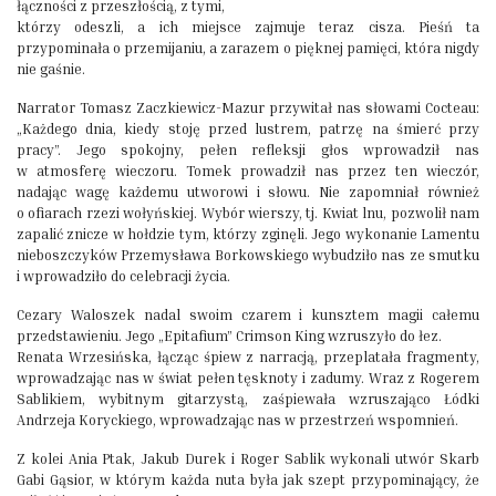
łączności z przeszłością, z tymi,
którzy odeszli, a ich miejsce zajmuje teraz cisza. Pieśń ta
przypominała o przemijaniu, a zarazem o pięknej pamięci, która nigdy
nie gaśnie.
Narrator Tomasz Zaczkiewicz-Mazur przywitał nas słowami Cocteau:
„Każdego dnia, kiedy stoję przed lustrem, patrzę na śmierć przy
pracy”. Jego spokojny, pełen refleksji głos wprowadził nas
w atmosferę wieczoru. Tomek prowadził nas przez ten wieczór,
nadając wagę każdemu utworowi i słowu. Nie zapomniał również
o ofiarach rzezi wołyńskiej. Wybór wierszy, tj. Kwiat lnu, pozwolił nam
zapalić znicze w hołdzie tym, którzy zginęli. Jego wykonanie Lamentu
nieboszczyków Przemysława Borkowskiego wybudziło nas ze smutku
i wprowadziło do celebracji życia.
Cezary Waloszek nadal swoim czarem i kunsztem magii całemu
przedstawieniu. Jego „Epitafium” Crimson King wzruszyło do łez.
Renata Wrzesińska, łącząc śpiew z narracją, przeplatała fragmenty,
wprowadzając nas w świat pełen tęsknoty i zadumy. Wraz z Rogerem
Sablikiem, wybitnym gitarzystą, zaśpiewała wzruszająco Łódki
Andrzeja Koryckiego, wprowadzając nas w przestrzeń wspomnień.
Z kolei Ania Ptak, Jakub Durek i Roger Sablik wykonali utwór Skarb
Gabi Gąsior, w którym każda nuta była jak szept przypominający, że