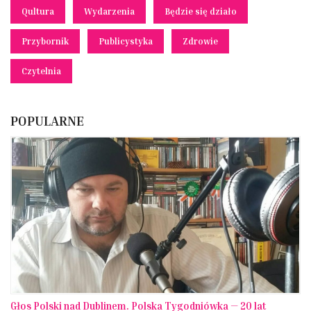
Qultura
Wydarzenia
Będzie się działo
Przybornik
Publicystyka
Zdrowie
Czytelnia
POPULARNE
Głos Polski nad Dublinem. Polska Tygodniówka — 20 lat