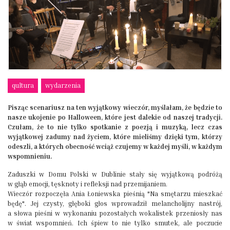
qultura
wydarzenia
Pisząc scenariusz na ten wyjątkowy wieczór, myślałam, że będzie to
nasze ukojenie po Halloween, które jest dalekie od naszej tradycji.
Czułam, że to nie tylko spotkanie z poezją i muzyką, lecz czas
wyjątkowej zadumy nad życiem, które mieliśmy dzięki tym, którzy
odeszli, a których obecność wciąż czujemy w każdej myśli, w każdym
wspomnieniu.
Zaduszki w Domu Polski w Dublinie stały się wyjątkową podróżą
w głąb emocji, tęsknoty i refleksji nad przemijaniem.
Wieczór rozpoczęła Ania Łoniewska pieśnią "Na smętarzu mieszkać
będę". Jej czysty, głęboki głos wprowadził melancholijny nastrój,
a słowa pieśni w wykonaniu pozostałych wokalistek przeniosły nas
w świat wspomnień. Ich śpiew to nie tylko smutek, ale poczucie