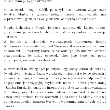
miłość i pamięć są ponadczasowe.
Marta Durek i Roger Sablik poruszyli nas utworem Zegarmistrz
światła. Marta, z głosem pełnym ciepła, wprowadziła nas
w przestrzeń, gdzie czas wciąż biegnie, odmierzając nasze życie.
Magda Cichowicz i Magda Drahusz wprowadziły kojący spokój,
przypominając, że życie to zbiór chwil, które są piękne mimo swojej
ulotności.
W jednym z najbardziej wzruszających momentów Renata
Wrzesińska recytowała fragment Wiesława Myśliwskiego z Kamienia
na kamieniu: „Umieramy, bracie, że nie widać po nas śmierci.” Słowa te
przypomniały, że każdy człowiek, choć jego życie jest pełne
przemijania, zostawia po sobie ślad.
Wiersz: "Jeśli muszę zginąć" palestyńskiego poety Refata Alaleera był
świadectwem życia w Gazie, wyrażającym niepokój o to, co pozostaje
po śmierci. Roger, komponując muzykę do tego wiersza, odpowiedział
na jego emocjonalną głębię. Wykonanie Tears in Heaven przez Martę
i Jakuba Durek. Ich subtelna interpretacja stworzyła niepowtarzalną
atmosferę tęsknoty, a zarazem nadziei, że pośmiertna miłość nie
zostaje zapomniana. Całość wieczoru, pełna emocji i zadumy, stała się
pomostem między światem żywych, a wspomnieniami o tych, którzy
odeszli.