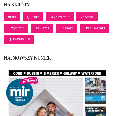
NA SKRÓTY
Start
Qultura
Wydarzenia
Zdrowie
E-wydania
Reklama
Kontakt
Prenumerata
FACEBOOK
NAJNOWSZY NUMER