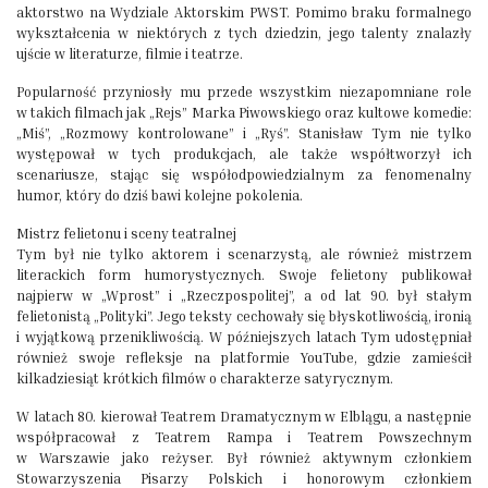
aktorstwo na Wydziale Aktorskim PWST. Pomimo braku formalnego
wykształcenia w niektórych z tych dziedzin, jego talenty znalazły
ujście w literaturze, filmie i teatrze.
Popularność przyniosły mu przede wszystkim niezapomniane role
w takich filmach jak „Rejs” Marka Piwowskiego oraz kultowe komedie:
„Miś”, „Rozmowy kontrolowane” i „Ryś”. Stanisław Tym nie tylko
występował w tych produkcjach, ale także współtworzył ich
scenariusze, stając się współodpowiedzialnym za fenomenalny
humor, który do dziś bawi kolejne pokolenia.
Mistrz felietonu i sceny teatralnej
Tym był nie tylko aktorem i scenarzystą, ale również mistrzem
literackich form humorystycznych. Swoje felietony publikował
najpierw w „Wprost” i „Rzeczpospolitej”, a od lat 90. był stałym
felietonistą „Polityki”. Jego teksty cechowały się błyskotliwością, ironią
i wyjątkową przenikliwością. W późniejszych latach Tym udostępniał
również swoje refleksje na platformie YouTube, gdzie zamieścił
kilkadziesiąt krótkich filmów o charakterze satyrycznym.
W latach 80. kierował Teatrem Dramatycznym w Elblągu, a następnie
współpracował z Teatrem Rampa i Teatrem Powszechnym
w Warszawie jako reżyser. Był również aktywnym członkiem
Stowarzyszenia Pisarzy Polskich i honorowym członkiem