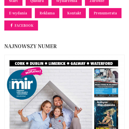
Start
Qultura
Wydarzenia
Zdrowie
E-wydania
Reklama
Kontakt
Prenumerata
FACEBOOK
NAJNOWSZY NUMER