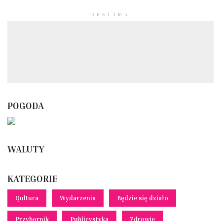
REKLAMA
POGODA
WALUTY
KATEGORIE
Qultura
Wydarzenia
Będzie się działo
Przybornik
Publicystyka
Zdrowie