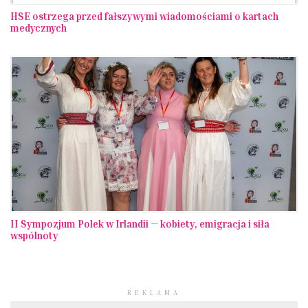
HSE ostrzega przed fałszywymi wiadomościami o kartach
medycznych
II Sympozjum Polek w Irlandii — kobiety, emigracja i siła
wspólnoty
REKLAMA