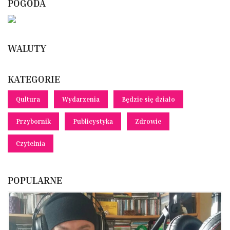
POGODA
WALUTY
KATEGORIE
Qultura
Wydarzenia
Będzie się działo
Przybornik
Publicystyka
Zdrowie
Czytelnia
POPULARNE