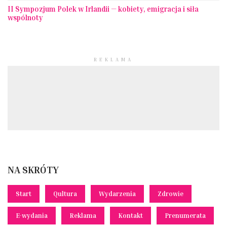
II Sympozjum Polek w Irlandii — kobiety, emigracja i siła
wspólnoty
REKLAMA
NA SKRÓTY
Start
Qultura
Wydarzenia
Zdrowie
E-wydania
Reklama
Kontakt
Prenumerata