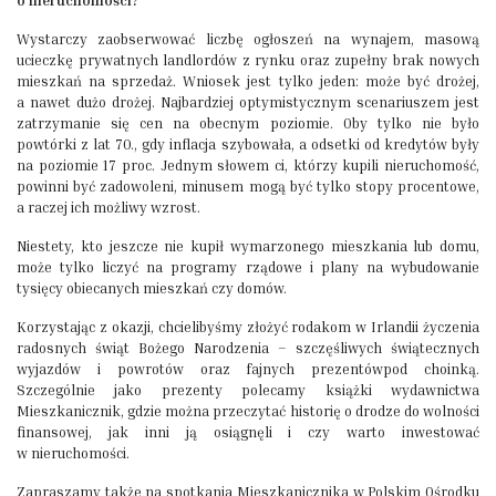
o nieruchomości?
Wystarczy zaobserwować liczbę ogłoszeń na wynajem, masową
ucieczkę prywatnych landlordów z rynku oraz zupełny brak nowych
mieszkań na sprzedaż. Wniosek jest tylko jeden: może być drożej,
a nawet dużo drożej. Najbardziej optymistycznym scenariuszem jest
zatrzymanie się cen na obecnym poziomie. Oby tylko nie było
powtórki z lat 70., gdy inflacja szybowała, a odsetki od kredytów były
na poziomie 17 proc. Jednym słowem ci, którzy kupili nieruchomość,
powinni być zadowoleni, minusem mogą być tylko stopy procentowe,
a raczej ich możliwy wzrost.
Niestety, kto jeszcze nie kupił wymarzonego mieszkania lub domu,
może tylko liczyć na programy rządowe i plany na wybudowanie
tysięcy obiecanych mieszkań czy domów.
Korzystając z okazji, chcielibyśmy złożyć rodakom w Irlandii życzenia
radosnych świąt Bożego Narodzenia – szczęśliwych świątecznych
wyjazdów i powrotów oraz fajnych prezentówpod choinką.
Szczególnie jako prezenty polecamy książki wydawnictwa
Mieszkanicznik, gdzie można przeczytać historię o drodze do wolności
finansowej, jak inni ją osiągnęli i czy warto inwestować
w nieruchomości.
Zapraszamy także na spotkania Mieszkanicznika w Polskim Ośrodku