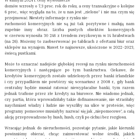
W samym 2024 r. ceny wywoławcze
domów wzrosły o 7,3 proc. rok do roku, a ceny transakcyjne o kolejne
6 proc., więc wygląda na to, że u nas jest „zielono” i nie ma czym się
przejmować. Niestety informacje z rynku nie-
ruchomości komercyjnych nie są już tak pozytywne i malują nam
zupełnie inny obraz. Liczba pustych obiektów komercyjnych
w czerwcu wynosiła 30 246 z trendem zwyżkowym w 14 hrabstwach
(na 26). Możemy to zaobserwować po tablicach z ofertami biur oraz
sklepów na wynajem. Nawet te najnowsze, ukończone w 2022–2023,
świecą pustkami.
Może to oznaczać nadejście głębokiej recesji na rynku nieruchomości
komercyjnych i następujące po tym bankructwa. Ciekawe, ile
kredytów komercyjnych zostało udzielonych przez banki irlandzkie
i czy przypadkiem nie powtórzy się scenariusz z 2008 r., gdy bank
centralny będzie musiał ratować niewypłacalne banki, tym razem
jednak trafione przez złe kredyty na biurowce. Nie wiadomo jednak,
czy partia, która wprowadziłaby takie dofinansowanie, nie straciłaby
naychmiast władzy i ludzie nie wyszliby na ulice w proteście, więc
programy pomocowe musiałyby nazwać się jak „niepomocowe”, a całą
akcję przeprowadzono by hush, hush, czyli po cichu i bez rozgłosu.
Wracając jednak do nieruchomości, pozostaje pytanie, jakie kierunki
powinniśmy obierać, chcąc zainwestować wolne środki, jakich