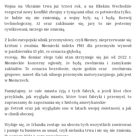
Wojna na Ukrainie trwa już trzeci rok, a na Bliskim Wschodzie
rozgorzał nowy konflikt zbrojny z tysiącami ofiar, co potwierdza tylko,
że ludzie się nie zmieniają, a wojny były, są i będą. Rozwój
technologiczny, AI oraz zaklinanie się, jacy to nie jesteśmy
cywilizowani, niczego nie zmienią.
Z kolei europejski silnik przemysłowy, czyli Niemcy, nieprzerwanie się
krztusi i zwalnia. Niemiecki indeks PMI dla przemysłu wynosił
w październiku 43 pkt, co oznacza głęboką
recesję. Na domiar złego taki stan utrzymuje się już od 2022 r.
Niemieckie koncerny ogłosiły, że będą zwolnienia i zamykanie
zakładów. To oznacza bezrobocie, cięcie godzin oraz zwolnienia
grupowe, nawet dla tak silnego przemysłu motoryzacyjnego, jaki jest
w Niemczech.
Pamiętajmy, że całe miasta żyją z tych fabryk, a jeżeli ktoś chce
przykładu, jak wygląda miasto, które traci fabryki i przemysł, to
zapraszamy do zapoznania się z historią amerykańskie-
go Detroit oraz jak wyglądało ono w latach swojej świetności, a jak
w chwili obecnej.
Wydaje się, że Irlandia zostaje na uboczu tych wszystkich zawirowań
i panuje tu business as usual, czyli sielanka trwa i nic się nie zmienia.