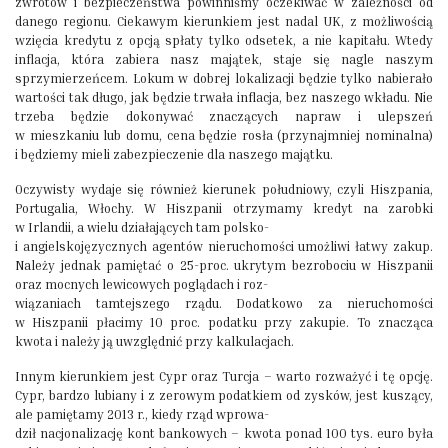
zwrotów i bezpieczeństwa powinniśmy oczekiwać w zależności od
danego regionu. Ciekawym kierunkiem jest nadal UK, z możliwością
wzięcia kredytu z opcją spłaty tylko odsetek, a nie kapitału. Wtedy
inflacja, która zabiera nasz majątek, staje się nagle naszym
sprzymierzeńcem. Lokum w dobrej lokalizacji będzie tylko nabierało
wartości tak długo, jak będzie trwała inflacja, bez naszego wkładu. Nie
trzeba będzie dokonywać znaczących napraw i ulepszeń
w mieszkaniu lub domu, cena będzie rosła (przynajmniej nominalna)
i będziemy mieli zabezpieczenie dla naszego majątku.
Oczywisty wydaje się również kierunek południowy, czyli Hiszpania,
Portugalia, Włochy. W Hiszpanii otrzymamy kredyt na zarobki
w Irlandii, a wielu działających tam polsko-
i angielskojęzycznych agentów nieruchomości umożliwi łatwy zakup.
Należy jednak pamiętać o 25-proc. ukrytym bezrobociu w Hiszpanii
oraz mocnych lewicowych poglądach i roz-
wiązaniach tamtejszego rządu. Dodatkowo za nieruchomości
w Hiszpanii płacimy 10 proc. podatku przy zakupie. To znacząca
kwota i należy ją uwzględnić przy kalkulacjach.
Innym kierunkiem jest Cypr oraz Turcja – warto rozważyć i tę opcję.
Cypr, bardzo lubiany i z zerowym podatkiem od zysków, jest kuszący,
ale pamiętamy 2013 r., kiedy rząd wprowa-
dził nacjonalizację kont bankowych – kwota ponad 100 tys. euro była