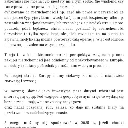
zabierana i nie można było niestety nic z tym zrobić. Nie wiadomo, czy
raz wprowadzone prawo nie będzie zmo-
dyfikowane do nieruchomości i np. rząd nie powie w przyszłości, że
albo jesteś Cypryjczykiem i wtedy twój dom jest bezpieczny, albo np.
zostanie on znacjonalizowany lub trzeba będzie płacić ekstra 50-proc.
podatek, jeżeli będziesz chciał nadal posiadać tę nieruchomość.
Oczywiście to tylko spekulacja, ale jeżeli raz uszło to na sucho, to
z pewną modyfikacją można powtórzyć całą operację. Więc ostrożność
na pewno jest zalecana w tym przypadku.
Turcja to z kolei kierunek bardzo perspektywiczny, sam proces
zakupu nieruchomości jest odmienny od praktykowanego w Europie,
ale dobry i zaufany pośrednik pomoże nam w całym procesie.
Po drugiej stronie Europy mamy ciekawy kierunek, a mianowicie
Norwegię i Szwecję.
W Norwegii domek jako inwestycja poza dużymi miastami jest
interesującą opcją. Pod względem geopolitycznym kraje te wydają się
bezpieczne – mają własne zasoby ropy i gazu
oraz nadal pożądanej rudy żelaza, co daje im stabilne filary na
przetrwanie w nadchodzącym czasie.
A czego możemy się spodziewać w 2025 r., jeżeli chodzi