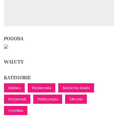
POGODA
WALUTY
KATEGORIE
Qultura
Wydarzenia
Będzie się działo
Przybornik
Publicystyka
Zdrowie
Czytelnia