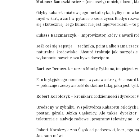
Mateusz Banaszkiewicz
– (niedoszły) mnich, filozof, k
Gdyby kabaret miał swojego metafizyka, byłby nim właś
myśl w żart, a żart w pytanie o sens życia. Kiedyś roz
się skuteczniej. Jego humor nie jest fajerwerkiem — t
Łukasz Kaczmarczyk
– improwizator, który z awarii r
Jeśli coś się zepsuje — technika, pointa albo sama rzec
naturalne środowisko. Absurd traktuje jak narzędzie 
wykonaniu nawet cisza bywa dowcipem.
Bartosz Demczuk
– uczeń Monty Pythona, inspicjent 
Fan brytyjskiego nonsensu, wyznawca tezy, że absurd t
— pokazuje rzeczywistość dokładnie taką, jaka jest, tylk
Robert Korólczyk
– kronikarz codzienności i dyrektor 
Urodzony w Rybniku. Współtwórca Kabaretu Młodych Pan
postaci górala Józka Gąsienicy. Ale także dyrektor 
teleturnieje, audycje radiowe i programy telewizyjne — c
Robert Korólczyk zna Śląsk od podszewki, lecz jego na
Jak sam mówi: