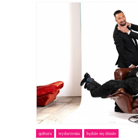
qultura
wydarzenia
będzie się działo