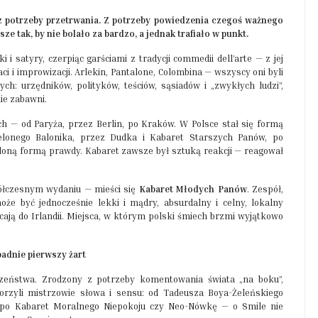
ę z potrzeby przetrwania. Z potrzeby powiedzenia czegoś ważnego
 tak, by nie bolało za bardzo, a jednak trafiało w punkt.
i satyry, czerpiąc garściami z tradycji commedii dell’arte — z jej
i i improwizacji. Arlekin, Pantalone, Colombina — wszyscy oni byli
: urzędników, polityków, teściów, sąsiadów i „zwykłych ludzi”,
ie zabawni.
h — od Paryża, przez Berlin, po Kraków. W Polsce stał się formą
ielonego Balonika, przez Dudka i Kabaret Starszych Panów, po
oloną formą prawdy. Kabaret zawsze był sztuką reakcji — reagował
półczesnym wydaniu — mieści się
Kabaret Młodych Panów
. Zespół,
że być jednocześnie lekki i mądry, absurdalny i celny, lokalny
ają do Irlandii. Miejsca, w którym polski śmiech brzmi wyjątkowo
padnie pierwszy żart
szeństwa. Zrodzony z potrzeby komentowania świata „na boku”,
rzyli mistrzowie słowa i sensu: od Tadeusza Boya-Żeleńskiego
, po Kabaret Moralnego Niepokoju czy Neo-Nówkę — o Smile nie