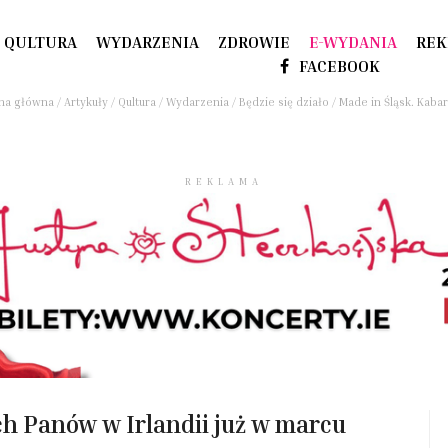
QULTURA
WYDARZENIA
ZDROWIE
E-WYDANIA
REK
FACEBOOK
na główna
/
Artykuły
/
Qultura
/
Wydarzenia
/
Będzie się działo
/
Made in Śląsk. Kaba
REKLAMA
ch Panów w Irlandii już w marcu