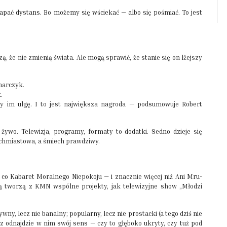
pać dystans. Bo możemy się wściekać — albo się pośmiać. To jest
ą, że nie zmienią świata. Ale mogą sprawić, że stanie się on lżejszy
marczyk.
.
y im ulgę. I to jest największa nagroda — podsumowuje Robert
żywo. Telewizja, programy, formaty to dodatki. Sedno dzieje się
ychmiastowa, a śmiech prawdziwy.
co Kabaret Moralnego Niepokoju — i znacznie więcej niż Ani Mru-
 tworzą z KMN wspólne projekty, jak telewizyjne show „Młodzi
y, lecz nie banalny; popularny, lecz nie prostacki (a tego dziś nie
idz odnajdzie w nim swój sens — czy to głęboko ukryty, czy tuż pod