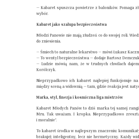
— Kabaret spuszcza powietrze z baloników. Pomaga zła
wybór.
Kabaret jako szalupa bezpieczeństwa
Młodzi Panowie nie mają złudzeń co do swojej roli. Wiedz
do zniesienia.
— Śmiech to naturalne lekarstwo — mówi Łukasz Kacz
— To wentyl bezpieczeństwa — dodaje Bartosz Demczuk
— Ludzie mówią nam, że w trudnych chwilach dajem
Korólczyk.
Nieprzypadkowo ich kabaret najlepiej funkcjonuje na 
między sceną a widownią — tam, gdzie reakcja jest nat
Marka, styl, finezja i kosmiczna liga mistrzów
Kabaret Młodych Panów to dziś marka tej samej rangi 
Mru. Tak uważam. I kropka. Nieprzypadkowo zresztą
i moralnie”.
To kabaret środka w najlepszym znaczeniu: komunikatywn
brakuje); inteligentny, lecz nie hermetyczny. Każdy w