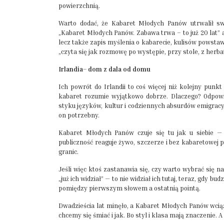
powierzchnią.
Warto dodać, że Kabaret Młodych Panów utrwalił sw
„Kabaret Młodych Panów. Zabawa trwa – to już 20 lat” 
lecz także zapis myślenia o kabarecie, kulisów powstawan
„czyta się jak rozmowę po występie, przy stole, z herb
Irlandia– dom z dala od domu
Ich powrót do Irlandii to coś więcej niż kolejny punk
kabaret rozumie wyjątkowo dobrze. Dlaczego? Odpowi
styku języków, kultur i codziennych absurdów emigracy
on potrzebny.
Kabaret Młodych Panów czuje się tu jak u siebie —
publiczność reaguje żywo, szczerze i bez kabaretowej 
granic.
Jeśli więc ktoś zastanawia się, czy warto wybrać się n
„już ich widział” — to nie widział ich tutaj, teraz, gdy
pomiędzy pierwszym słowem a ostatnią pointą.
Dwadzieścia lat minęło, a Kabaret Młodych Panów wciąż
chcemy się śmiać i jak. Bo styl i klasa mają znaczenie. 