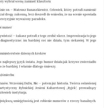
tóry wybrał scenę zamiast klasztoru
nie on — Mateusz Banaszkiewicz. Człowiek, który potrafi zamienić
ważał drogę zakonną, lecz doszedł do wniosku, że na scenie spowiada
o precyzyjnie wyważony paradoks.
obi numer
zywistość — Łukasz potrafi z tego zrobić skecz. Improwizacja to jego
diagnostyczne: im bardziej coś nie działa, tym ciekawiej. W jego
w ministerstwie dziwnych kroków
o najlepszy język świata. Jego humor działa jak krzywe zwierciadło
o że bardziej. I właśnie dlatego śmieszy.
(u)śmiechu
ów. Wcześniej DuDu, Nic — potem już historia. Twórca osławionej
artystyczny Rybnickiej Jesieni Kabaretowej „Ryjek”, prowadzący
złowiek-instytucja.
jwiększą umiejętnością jest robienie numerów z rzeczy banalnych.