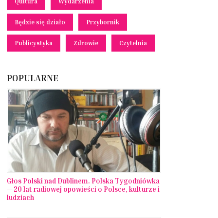
Qultura
Wydarzenia
Będzie się działo
Przybornik
Publicystyka
Zdrowie
Czytelnia
POPULARNE
Głos Polski nad Dublinem. Polska Tygodniówka
— 20 lat radiowej opowieści o Polsce, kulturze i
ludziach