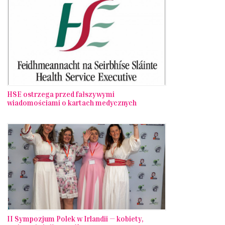
HSE ostrzega przed fałszywymi
wiadomościami o kartach medycznych
II Sympozjum Polek w Irlandii — kobiety,