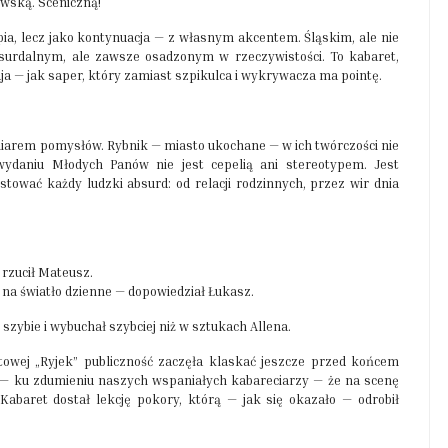
owską. Sceniczną!
ia, lecz jako kontynuacja — z własnym akcentem. Śląskim, ale nie
bsurdalnym, ale zawsze osadzonym w rzeczywistości. To kabaret,
aja — jak saper, który zamiast szpikulca i wykrywacza ma pointę.
dmiarem pomysłów. Rybnik — miasto ukochane — w ich twórczości nie
 wydaniu Młodych Panów nie jest cepelią ani stereotypem. Jest
ować każdy ludzki absurd: od relacji rodzinnych, przez wir dnia
 rzucił Mateusz.
 na światło dzienne — dopowiedział Łukasz.
 szybie i wybuchał szybciej niż w sztukach Allena.
etowej „Ryjek” publiczność zaczęła klaskać jeszcze przed końcem
ę — ku zdumieniu naszych wspaniałych kabareciarzy — że na scenę
Kabaret dostał lekcję pokory, którą — jak się okazało — odrobił