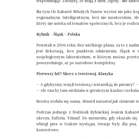
wspominając. Zdradzę, że mają z nimi „zgodę”. Nie kibic
Na tym tle Kabaret Młodych Panów wyrósł nie jako kop
regionalnym. Inteligentnym, lecz nie mentorskim. A
który nie ucieka od tematów społecznych, lecz je rozbr
Rybnik – Śląsk – Polska
Powstali w 2004 roku. Bez wielkiego planu, za to z na
jest dekoracją, lecz punktem odniesienia. Śląsk w
socjologicznym laboratorium, w którym można przetest
powszedniego, aż po narodowe kompleksy.
Pierwszy hit? Skecz o teściowej. Klasyka
— A gdybyśmy wzięli teściową i wstawili ją do piwnicy? —
— Ale ona by tam siedziała w górniczym kasku i czekała
Reszta zrobiła się sama. Absurd narastał jak ciśnienie w
Podczas jednego z festiwali Rybnickiej Jesieni Kabar
skeczu. Euforia. Triumf. Do momentu, gdy okazało si
wbiegł pies w trakcie występu. Owacje były dla psa. 
koncertowo.