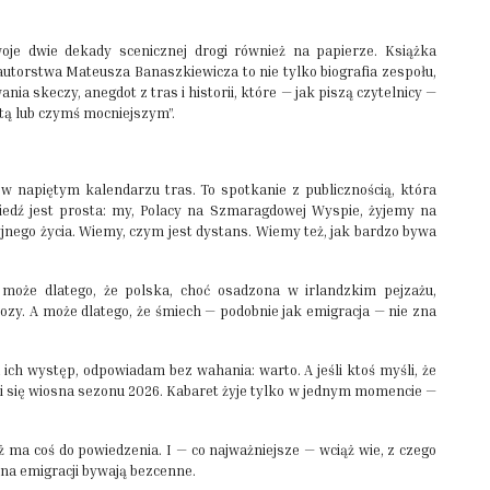
oje dwie dekady scenicznej drogi również na papierze. Książka
autorstwa Mateusza Banaszkiewicza to nie tylko biografia zespołu,
ia skeczy, anegdot z tras i historii, które — jak piszą czytelnicy —
atą lub czymś mocniejszym”.
t w napiętym kalendarzu tras. To spotkanie z publicznością, która
edź jest prosta: my, Polacy na Szmaragdowej Wyspie, żyjemy na
jnego życia. Wiemy, czym jest dystans. Wiemy też, jak bardzo bywa
 może dlatego, że polska, choć osadzona w irlandzkim pejzażu,
pozy. A może dlatego, że śmiech — podobnie jak emigracja — nie zna
a ich występ, odpowiadam bez wahania: warto. A jeśli ktoś myśli, że
 budzi się wiosna sezonu 2026. Kabaret żyje tylko w jednym momencie —
 ma coś do powiedzenia. I — co najważniejsze — wciąż wie, z czego
A na emigracji bywają bezcenne.