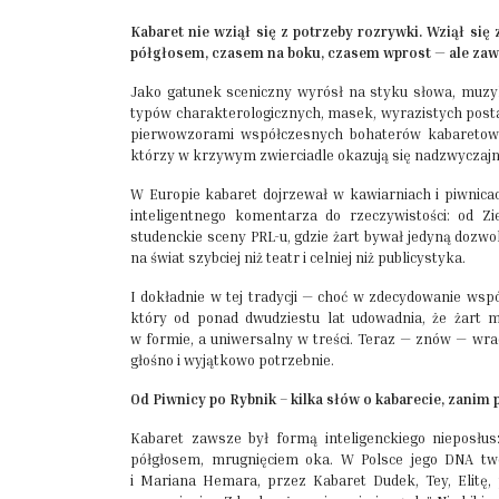
Kabaret nie wziął się z potrzeby rozrywki. Wziął si
półgłosem, czasem na boku, czasem wprost — ale zawsze
Jako gatunek sceniczny wyrósł na styku słowa, muzyki 
typów charakterologicznych, masek, wyrazistych postac
pierwowzorami współczesnych bohaterów kabaretowych
którzy w krzywym zwierciadle okazują się nadzwyczajn
W Europie kabaret dojrzewał w kawiarniach i piwnicac
inteligentnego komentarza do rzeczywistości: od Z
studenckie sceny PRL-u, gdzie żart bywał jedyną dozw
na świat szybciej niż teatr i celniej niż publicystyka.
I dokładnie w tej tradycji — choć w zdecydowanie ws
który od ponad dwudziestu lat udowadnia, że żart mo
w formie, a uniwersalny w treści. Teraz — znów — wrac
głośno i wyjątkowo potrzebnie.
Od Piwnicy po Rybnik – kilka słów o kabarecie, zanim 
Kabaret zawsze był formą inteligenckiego nieposłu
półgłosem, mrugnięciem oka. W Polsce jego DNA two
i Mariana Hemara, przez Kabaret Dudek, Tey, Elitę