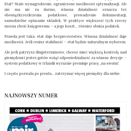
Etat? Stałe wynagrodzenie, ograniczone możliwości optymalizacji. Ale
nie ma nic za darmo, własna działalność oznacza też
obowiązki:rozliczenia podatkowe, prowadzenie dokumentacji,
samodzielne opłacanie składek. W praktyce większość tych rzeczy
można zlecić księgowemu — a jego koszt… również obniża podatek.
Prawda jest taka: etat daje bezpieczeństwo. Własna działalność daje
możliwości. Jeśli cenisz stabilność — etat będzie naturalnym wyborem.
Ale jeśli patrzysz długoterminowo, chcesz mieć większą kontrolę nad
pieniędzmi i jesteś gotów wziąć odpowiedzialność za własne decyzje —
system podatkowy w Irlandii wyraźnie premiuje pracę „na swoim”.
I często pozwala po prostu… zatrzymać więcej pieniędzy dla siebie.
NAJNOWSZY NUMER