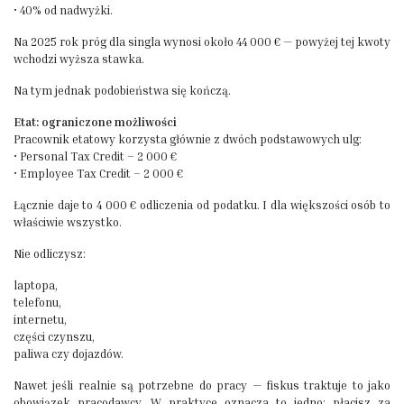
• 40% od nadwyżki.
Na 2025 rok próg dla singla wynosi około 44 000 € — powyżej tej kwoty
wchodzi wyższa stawka.
Na tym jednak podobieństwa się kończą.
Etat: ograniczone możliwości
Pracownik etatowy korzysta głównie z dwóch podstawowych ulg:
• Personal Tax Credit – 2 000 €
• Employee Tax Credit – 2 000 €
Łącznie daje to 4 000 € odliczenia od podatku. I dla większości osób to
właściwie wszystko.
Nie odliczysz:
laptopa,
telefonu,
internetu,
części czynszu,
paliwa czy dojazdów.
Nawet jeśli realnie są potrzebne do pracy — fiskus traktuje to jako
obowiązek pracodawcy. W praktyce oznacza to jedno: płacisz za