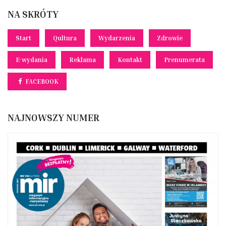
NA SKRÓTY
Start
Qultura
Wydarzenia
Zdrowie
E-wydania
Reklama
Kontakt
Prenumerata
FACEBOOK
NAJNOWSZY NUMER