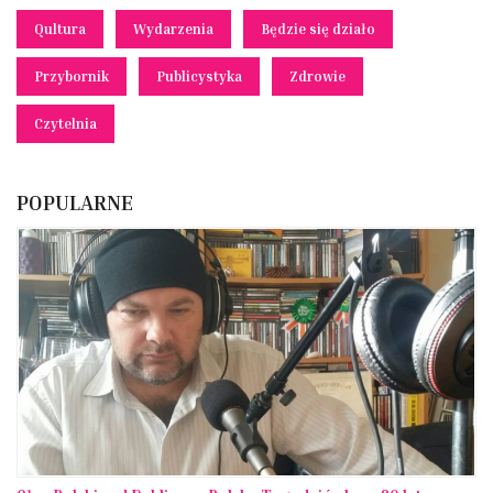
Qultura
Wydarzenia
Będzie się działo
Przybornik
Publicystyka
Zdrowie
Czytelnia
POPULARNE