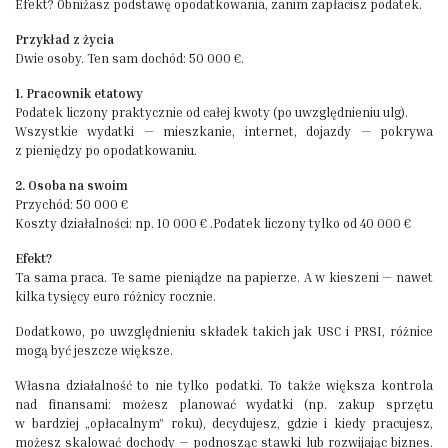
Efekt? Obniżasz podstawę opodatkowania, zanim zapłacisz podatek.
Przykład z życia
Dwie osoby. Ten sam dochód: 50 000 €.
1. Pracownik etatowy
Podatek liczony praktycznie od całej kwoty (po uwzględnieniu ulg).
Wszystkie wydatki — mieszkanie, internet, dojazdy — pokrywa
z pieniędzy po opodatkowaniu.
2. Osoba na swoim
Przychód: 50 000 €
Koszty działalności: np. 10 000 € .Podatek liczony tylko od 40 000 €
Efekt?
Ta sama praca. Te same pieniądze na papierze. A w kieszeni — nawet
kilka tysięcy euro różnicy rocznie.
Dodatkowo, po uwzględnieniu składek takich jak USC i PRSI, różnice
mogą być jeszcze większe.
Własna działalność to nie tylko podatki. To także większa kontrola
nad finansami: możesz planować wydatki (np. zakup sprzętu
w bardziej „opłacalnym” roku), decydujesz, gdzie i kiedy pracujesz,
możesz skalować dochody — podnosząc stawki lub rozwijając biznes.