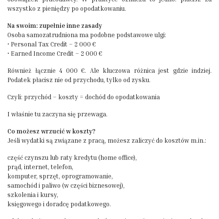
wszystko z pieniędzy po opodatkowaniu.
Na swoim: zupełnie inne zasady
Osoba samozatrudniona ma podobne podstawowe ulgi:
• Personal Tax Credit – 2 000 €
• Earned Income Credit – 2 000 €
Również łącznie 4 000 €. Ale kluczowa różnica jest gdzie indziej.
Podatek płacisz nie od przychodu, tylko od zysku.
Czyli: przychód – koszty = dochód do opodatkowania
I właśnie tu zaczyna się przewaga.
Co możesz wrzucić w koszty?
Jeśli wydatki są związane z pracą, możesz zaliczyć do kosztów m.in.:
część czynszu lub raty kredytu (home office),
prąd, internet, telefon,
komputer, sprzęt, oprogramowanie,
samochód i paliwo (w części biznesowej),
szkolenia i kursy,
księgowego i doradcę podatkowego.