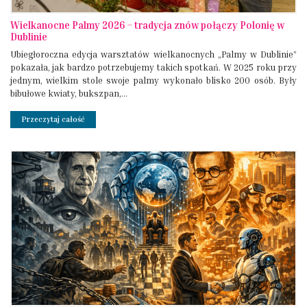
Wielkanocne Palmy 2026 – tradycja znów połączy Polonię w
Dublinie
Ubiegłoroczna edycja warsztatów wielkanocnych „Palmy w Dublinie”
pokazała, jak bardzo potrzebujemy takich spotkań. W 2025 roku przy
jednym, wielkim stole swoje palmy wykonało blisko 200 osób. Były
bibułowe kwiaty, bukszpan,...
Przeczytaj całość