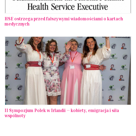
HSE ostrzega przed fałszywymi wiadomościami o kartach
medycznych
II Sympozjum Polek w Irlandii — kobiety, emigracja i siła
wspólnoty