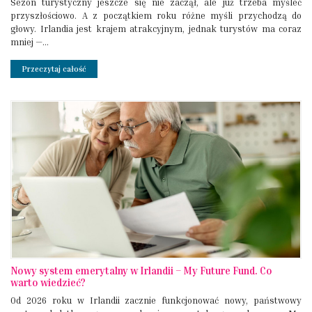
Sezon turystyczny jeszcze się nie zaczął, ale już trzeba myśleć
przyszłościowo. A z początkiem roku różne myśli przychodzą do
głowy. Irlandia jest krajem atrakcyjnym, jednak turystów ma coraz
mniej —...
Przeczytaj całość
Nowy system emerytalny w Irlandii – My Future Fund. Co
warto wiedzieć?
Od 2026 roku w Irlandii zacznie funkcjonować nowy, państwowy