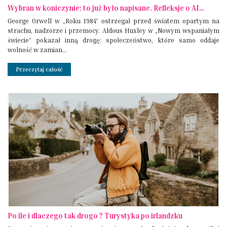
Wybran w koniczynie: to już było napisane. Refleksje o AI…
George Orwell w „Roku 1984” ostrzegał przed światem opartym na
strachu, nadzorze i przemocy. Aldous Huxley w „Nowym wspaniałym
świecie” pokazał inną drogę: społeczeństwo, które samo oddaje
wolność w zamian...
Przeczytaj całość
Po ile i dlaczego tak drogo ? Turystyka po irlandzku