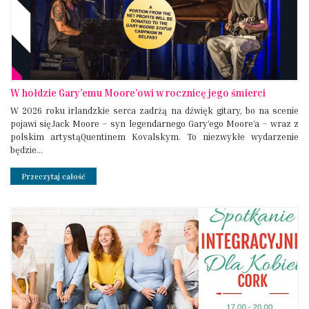
W hołdzie Gary’emu Moore’owi w rocznicę jego śmierci
W 2026 roku irlandzkie serca zadrżą na dźwięk gitary, bo na scenie
pojawi sięJack Moore – syn legendarnego Gary’ego Moore’a – wraz z
polskim artystąQuentinem Kovalskym. To niezwykłe wydarzenie
będzie...
Przeczytaj całość