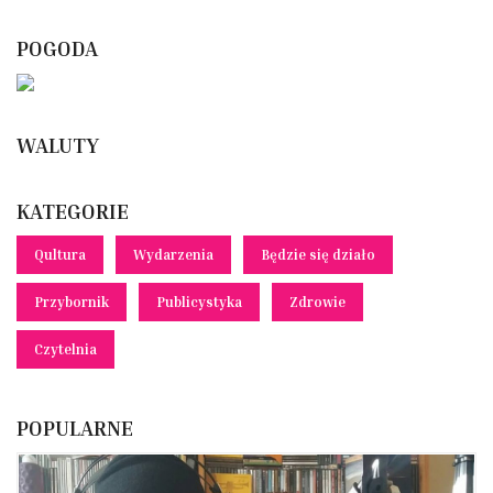
POGODA
WALUTY
KATEGORIE
Qultura
Wydarzenia
Będzie się działo
Przybornik
Publicystyka
Zdrowie
Czytelnia
POPULARNE