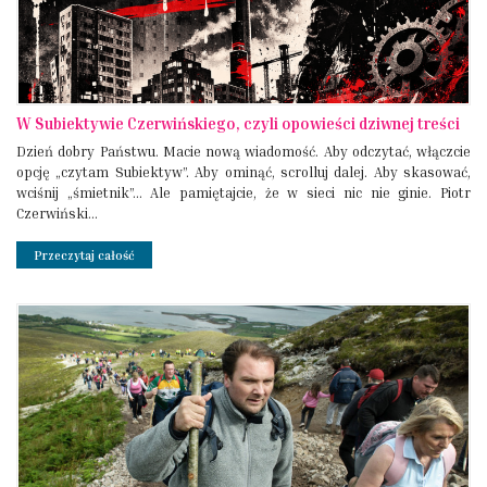
W Subiektywie Czerwińskiego, czyli opowieści dziwnej treści
Dzień dobry Państwu. Macie nową wiadomość. Aby odczytać, włączcie
opcję „czytam Subiektyw”. Aby ominąć, scrolluj dalej. Aby skasować,
wciśnij „śmietnik”... Ale pamiętajcie, że w sieci nic nie ginie. Piotr
Czerwiński...
Przeczytaj całość