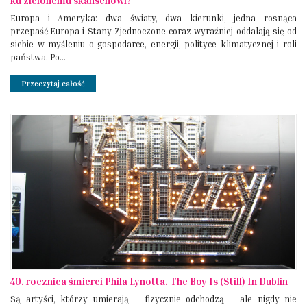
ku zielonemu skansenowi?
Europa i Ameryka: dwa światy, dwa kierunki, jedna rosnąca
przepaść.Europa i Stany Zjednoczone coraz wyraźniej oddalają się od
siebie w myśleniu o gospodarce, energii, polityce klimatycznej i roli
państwa. Po...
Przeczytaj całość
40. rocznica śmierci Phila Lynotta. The Boy Is (Still) In Dublin
Są artyści, którzy umierają – fizycznie odchodzą – ale nigdy nie