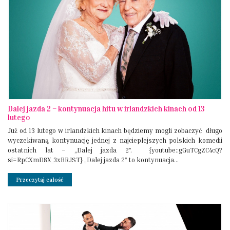
Dalej jazda 2 – kontynuacja hitu w irlandzkich kinach od 13
lutego
Już od 13 lutego w irlandzkich kinach będziemy mogli zobaczyć długo
wyczekiwaną kontynuację jednej z najcieplejszych polskich komedii
ostatnich lat – „Dalej jazda 2”. {youtube::gGuTCgZC4cQ?
si=RpCXmD8X_3xBRJST} „Dalej jazda 2” to kontynuacja...
Przeczytaj całość