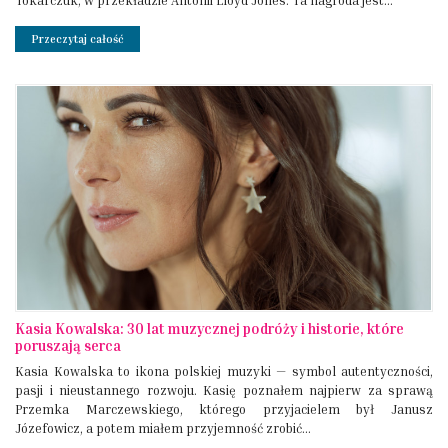
Tokarczuk, w przekładzie Antonii Lloyd Jones. Ta nagroda jest...
Przeczytaj całość
Kasia Kowalska: 30 lat muzycznej podróży i historie, które
poruszają serca
Kasia Kowalska to ikona polskiej muzyki — symbol autentyczności,
pasji i nieustannego rozwoju. Kasię poznałem najpierw za sprawą
Przemka Marczewskiego, którego przyjacielem był Janusz
Józefowicz, a potem miałem przyjemność zrobić...