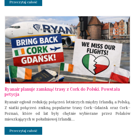
Przeczytaj całość
Ryanair planuje zamknąć trasy z Cork do Polski. Powstała
petycja
Ryanair ogłosił redukcję połączeń lotniczych między Irlandią a Polską.
Z siatki połączeń znikną popularne trasy Cork–Gdańsk oraz Cork–
Poznań, które od lat były chętnie wybierane przez Polaków
mieszkających w południowej Irlandii....
Przeczytaj całość