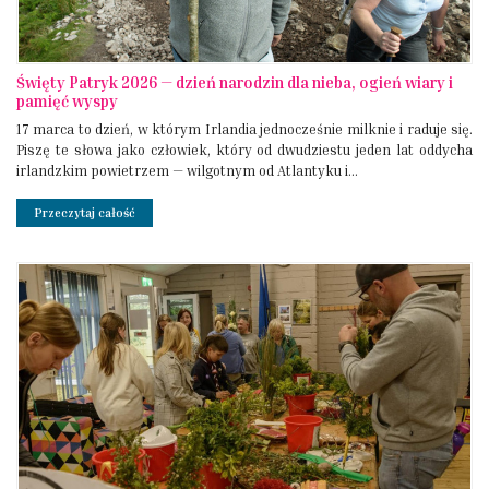
Święty Patryk 2026 — dzień narodzin dla nieba, ogień wiary i
pamięć wyspy
17 marca to dzień, w którym Irlandia jednocześnie milknie i raduje się.
Piszę te słowa jako człowiek, który od dwudziestu jeden lat oddycha
irlandzkim powietrzem — wilgotnym od Atlantyku i...
Przeczytaj całość