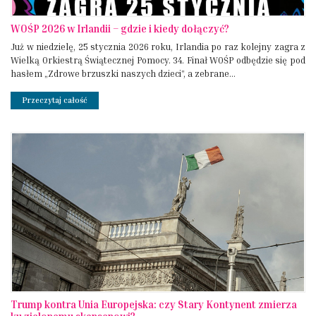
WOŚP 2026 w Irlandii – gdzie i kiedy dołączyć?
Już w niedzielę, 25 stycznia 2026 roku, Irlandia po raz kolejny zagra z
Wielką Orkiestrą Świątecznej Pomocy. 34. Finał WOŚP odbędzie się pod
hasłem „Zdrowe brzuszki naszych dzieci”, a zebrane...
Przeczytaj całość
Trump kontra Unia Europejska: czy Stary Kontynent zmierza