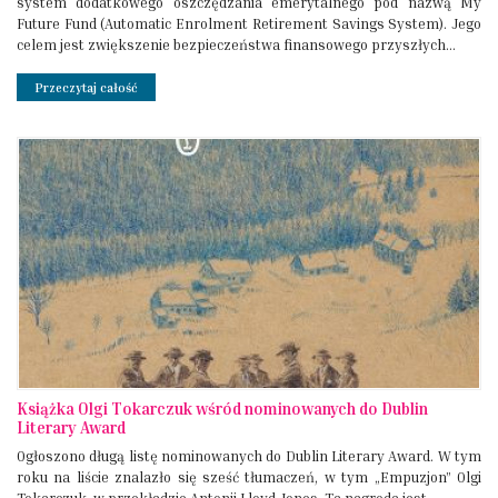
system dodatkowego oszczędzania emerytalnego pod nazwą My
Future Fund (Automatic Enrolment Retirement Savings System). Jego
celem jest zwiększenie bezpieczeństwa finansowego przyszłych...
Przeczytaj całość
Książka Olgi Tokarczuk wśród nominowanych do Dublin
Literary Award
Ogłoszono długą listę nominowanych do Dublin Literary Award. W tym
roku na liście znalazło się sześć tłumaczeń, w tym „Empuzjon” Olgi