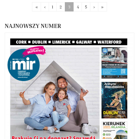
«
‹
1
2
3
4
5
›
»
NAJNOWSZY NUMER