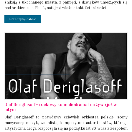
znikają z ukochanego miasta, z pamięci, z dźwięków unoszących się
nad brukiem ulic. Phil Lynott jest właśnie taki. Czterdzieści...
Przeczytaj całość
Olaf Deriglasoff – rockowy komediodramat na żywo już w
lutym
Olaf Deriglasoff to prawdziwy człowiek orkiestra polskiej sceny
muzycznej: muzyk, wokalista, kompozytor i autor tekstów, którego
artystyczna droga rozpoczęła się na początku lat 80. wraz z zespołem