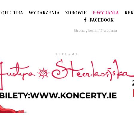
QULTURA
WYDARZENIA
ZDROWIE
E-WYDANIA
REK
FACEBOOK
Strona główna
/
E-wydania
REKLAMA