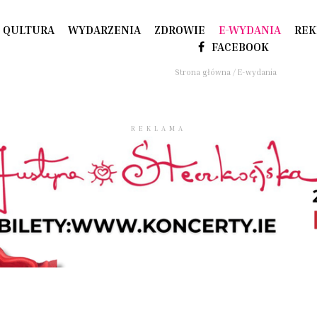
QULTURA
WYDARZENIA
ZDROWIE
E-WYDANIA
REK
FACEBOOK
Strona główna
/
E-wydania
REKLAMA